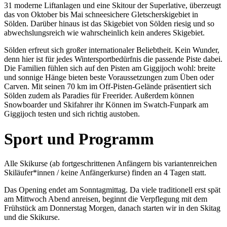
31 moderne Liftanlagen und eine Skitour der Superlative, überzeugt
das von Oktober bis Mai schneesichere Gletscherskigebiet in
Sölden. Darüber hinaus ist das Skigebiet von Sölden riesig und so
abwechslungsreich wie wahrscheinlich kein anderes Skigebiet.
Sölden erfreut sich großer internationaler Beliebtheit. Kein Wunder,
denn hier ist für jedes Wintersportbedürfnis die passende Piste dabei.
Die Familien fühlen sich auf den Pisten am Giggijoch wohl: breite
und sonnige Hänge bieten beste Voraussetzungen zum Üben oder
Carven. Mit seinen 70 km im Off-Pisten-Gelände präsentiert sich
Sölden zudem als Paradies für Freerider. Außerdem können
Snowboarder und Skifahrer ihr Können im Swatch-Funpark am
Giggijoch testen und sich richtig austoben.
Sport und Programm
Alle Skikurse (ab fortgeschrittenen Anfängern bis variantenreichen
Skiläufer*innen / keine Anfängerkurse) finden an 4 Tagen statt.
Das Opening endet am Sonntagmittag. Da viele traditionell erst spät
am Mittwoch Abend anreisen, beginnt die Verpflegung mit dem
Frühstück am Donnerstag Morgen, danach starten wir in den Skitag
und die Skikurse.