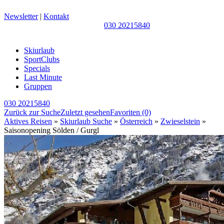
Newsletter
|
Kontakt
030 20215840
Skiurlaub
SportClubs
Specials
Last Minute
Gruppen
030 20215840
Zurück zur Suche
Zuletzt gesehen
Favoriten
(0)
Aktives Reisen
»
Skiurlaub Suche
»
Österreich
»
Zwieselstein
»
Saisonopening Sölden / Gurgl