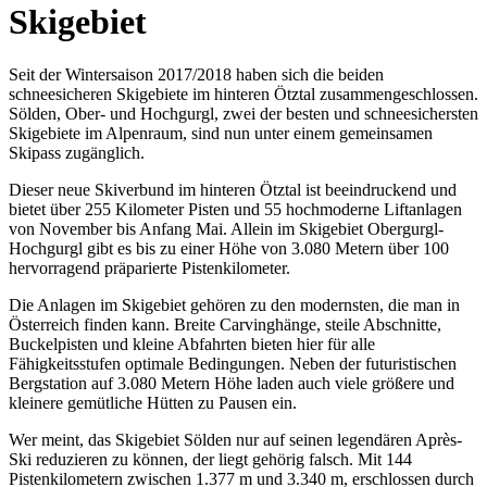
Skigebiet
Seit der Wintersaison 2017/2018 haben sich die beiden
schneesicheren Skigebiete im hinteren Ötztal zusammengeschlossen.
Sölden, Ober- und Hochgurgl, zwei der besten und schneesichersten
Skigebiete im Alpenraum, sind nun unter einem gemeinsamen
Skipass zugänglich.
Dieser neue Skiverbund im hinteren Ötztal ist beeindruckend und
bietet über 255 Kilometer Pisten und 55 hochmoderne Liftanlagen
von November bis Anfang Mai. Allein im Skigebiet Obergurgl-
Hochgurgl gibt es bis zu einer Höhe von 3.080 Metern über 100
hervorragend präparierte Pistenkilometer.
Die Anlagen im Skigebiet gehören zu den modernsten, die man in
Österreich finden kann. Breite Carvinghänge, steile Abschnitte,
Buckelpisten und kleine Abfahrten bieten hier für alle
Fähigkeitsstufen optimale Bedingungen. Neben der futuristischen
Bergstation auf 3.080 Metern Höhe laden auch viele größere und
kleinere gemütliche Hütten zu Pausen ein.
Wer meint, das Skigebiet Sölden nur auf seinen legendären Après-
Ski reduzieren zu können, der liegt gehörig falsch. Mit 144
Pistenkilometern zwischen 1.377 m und 3.340 m, erschlossen durch