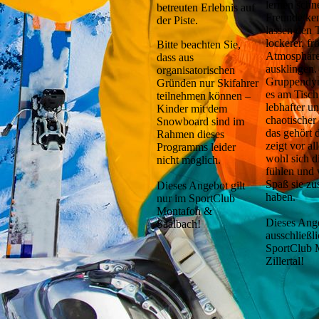
lernen schn
betreuten Erlebnis auf
Freunde ke
der Piste.
lassen den 
lockerer, fr
Bitte beachten Sie,
Atmosphär
dass aus
ausklingen.
organisatorischen
Gruppendy
Gründen nur Skifahrer
es am Tisch
teilnehmen können –
lebhafter u
Kinder mit dem
chaotischer
Snowboard sind im
das gehört 
Rahmen dieses
zeigt vor al
Programms leider
wohl sich d
nicht möglich.
fühlen und 
Spaß sie z
Dieses Angebot gilt
haben.
nur im SportClub
Montafon &
Dieses Ange
Saalbach!
ausschließli
SportClub 
Zillertal!