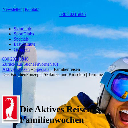
Newsletter
|
Kontakt
030 20215840
Skiurlaub
SportClubs
Specials
Last Minute
Gruppen
030 20215840
Zurück zur Suche
Favoriten
(0)
Aktives Reisen
»
Specials
» Familienreisen
Das Familienkonzept
|
Skikurse und Kidsclub
|
Termine
Die Aktives Reisen
Familienwochen