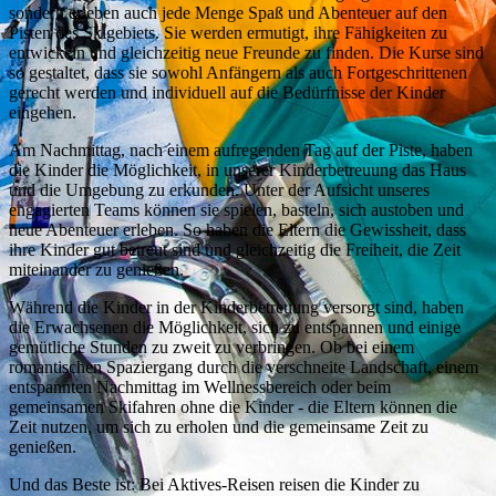
sondern erleben auch jede Menge Spaß und Abenteuer auf den
Pisten des Skigebiets. Sie werden ermutigt, ihre Fähigkeiten zu
entwickeln und gleichzeitig neue Freunde zu finden. Die Kurse sind
so gestaltet, dass sie sowohl Anfängern als auch Fortgeschrittenen
gerecht werden und individuell auf die Bedürfnisse der Kinder
eingehen.
Am Nachmittag, nach einem aufregenden Tag auf der Piste, haben
die Kinder die Möglichkeit, in unserer Kinderbetreuung das Haus
und die Umgebung zu erkunden. Unter der Aufsicht unseres
engagierten Teams können sie spielen, basteln, sich austoben und
neue Abenteuer erleben. So haben die Eltern die Gewissheit, dass
ihre Kinder gut betreut sind und gleichzeitig die Freiheit, die Zeit
miteinander zu genießen.
Während die Kinder in der Kinderbetreuung versorgt sind, haben
die Erwachsenen die Möglichkeit, sich zu entspannen und einige
gemütliche Stunden zu zweit zu verbringen. Ob bei einem
romantischen Spaziergang durch die verschneite Landschaft, einem
entspannten Nachmittag im Wellnessbereich oder beim
gemeinsamen Skifahren ohne die Kinder - die Eltern können die
Zeit nutzen, um sich zu erholen und die gemeinsame Zeit zu
genießen.
Und das Beste ist: Bei Aktives-Reisen reisen die Kinder zu