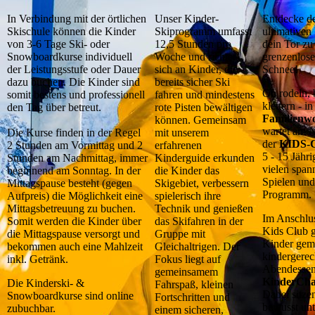
In Verbindung mit der örtlichen
Unser Kinder-
Entdecke d
Skischule können die Kinder
Skiprogramm umfasst
ultimativen
von 3-6 Tage Ski- oder
12,5 Stunden pro
dein Tor zu
Snowboardkurse individuell
Woche und richtet
grenzenlos
der Leistungsstufe oder Dauer
sich an Kinder, die
Schnee!
dazu buchen. Die Kinder sind
bereits sicher Ski
Ob rodeln, 
somit bestens und professionell
fahren und mindestens
klettern - i
den Tag über betreut.
rote Pisten bewältigen
Familienw
können. Gemeinsam
wartet am 
Die Kurse finden in der Regel
mit unserem
der
KIDS-
2 Stunden am Vormittag und 2
erfahrenen
5 - 15 Jähri
Stunden am Nachmittag, immer
Kinderguide erkunden
vielen spa
beginnend am Sonntag. In der
die Kinder das
Spielen und
Mittagspause besteht (gegen
Skigebiet, verbessern
Programm.
Aufpreis) die Möglichkeit eine
spielerisch ihre
Mittagsbetreuung zu buchen.
Technik und genießen
Im Anschlu
Somit werden die Kinder über
das Skifahren in der
Kids Club g
die Mittagspause versorgt und
Gruppe mit
Kinder gem
bekommen auch eine Mahlzeit
Gleichaltrigen. Der
kindergerec
inkl. Getränk.
Fokus liegt auf
Abendessen
gemeinsamem
KinderCha
Die Kinderski- &
Fahrspaß, kleinen
Dabei sitzen
Snowboardkurse sind online
Fortschritten und
bewusst unt
zubuchbar.
einem sicheren,