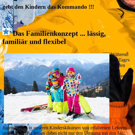
gebt den Kindern das Kommando !!!
Das Familienkonzept ... lässig,
familiär und flexibel
Während
des Tages
werden
eure
Kinder und
Jugendlichen in unseren Kinderskikursen von erfahrenen Lehrern
unterrichtet und lernen dabei nicht nur den Umgang mit den Ski,