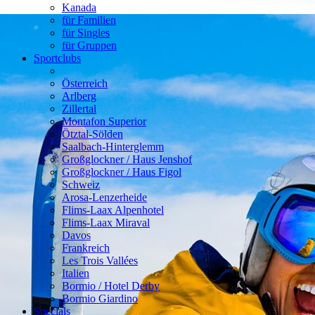
Kanada
für Familien
für Singles
für Gruppen
Sportclubs
Österreich
Arlberg
Zillertal
Montafon Superior
Ötztal-Sölden
Saalbach-Hinterglemm
Großglockner / Haus Jenshof
Großglockner / Haus Figol
Schweiz
Arosa-Lenzerheide
Flims-Laax Alpenhotel
Flims-Laax Miraval
Davos
Frankreich
Les Trois Vallées
Italien
Bormio / Hotel Derby
Bormio Giardino
Specials