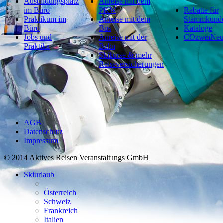
Ausbildungsplatz
Anreise mit dem
im Büro
PKW
Rabatte für
Praktikum im
Anreise mit dem
Stammkund
Büro
Bus
Kataloge
Jobs und
Anreise mit der
COzweiNeut
Praktika
Bahn
Skikurse & mehr
Reiseversicherungen
AGB
Datenschutz
Impressum
© 2014 Aktives Reisen Veranstaltungs GmbH
Skiurlaub
Österreich
Schweiz
Frankreich
Italien