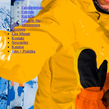
Familienreisen
Freeride
Kurztrip
Learn to Ski
Singlereisen
Gruppen
Last Minute
Kontakt
Newsletter
Katalog
Jobs + Praktika