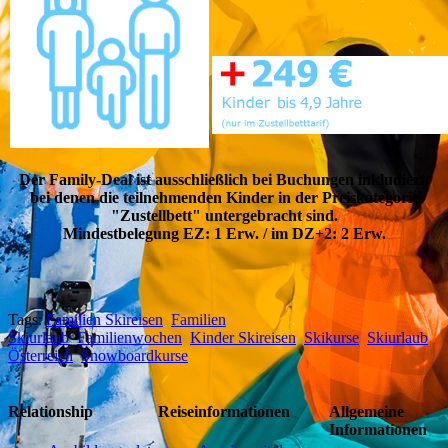
Der Family-Deal ist ausschließlich bei Buchungen inkludiert,
bei denen die teilnehmenden Kinder in der Preiskategorie
"Zustellbett" untergebracht sind.
Mindestbelegung EZ: 1 Erw. / im DZ+2: 2 Erw.
Tags:
Familien Skireisen
Familien
Skiurlaub
Familienwochen
Kinder Skireisen
Skikurse
Skiurlaub
Österreich
Snowboardkurse
Relationship
Reiseinformationen
Allgemeine
Informationen