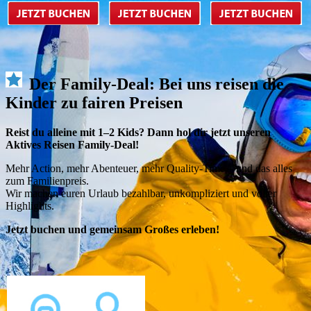
Der Family-Deal: Bei uns reisen die
Kinder zu fairen Preisen
Reist du alleine mit 1–2 Kids? Dann hol dir jetzt unseren
Aktives Reisen Family-Deal!
Mehr Action, mehr Abenteuer, mehr Quality-Time – und das alles
zum Familienpreis.
Wir machen euren Urlaub bezahlbar, unkompliziert und voller
Highlights.
Jetzt buchen und gemeinsam Großes erleben!