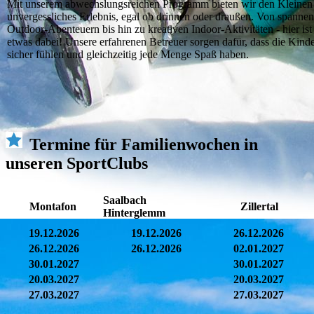
Mit unserem abwechslungsreichen Programm bieten wir den Kleinen
unvergessliches Erlebnis, egal ob drinnen oder draußen. Von spanne
Outdoor-Abenteuern bis hin zu kreativen Indoor-Aktivitäten - hier ist
etwas dabei! Unsere erfahrenen Betreuer sorgen dafür, dass die Kinde
sicher fühlen und gleichzeitig jede Menge Spaß haben.
Termine für Familienwochen in
unseren SportClubs
Saalbach
Montafon
Zillertal
Hinterglemm
19.12.2026
19.12.2026
26.12.2026
26.12.2026
26.12.2026
02.01.2027
30.01.2027
30.01.2027
20.03.2027
20.03.2027
27.03.2027
27.03.2027