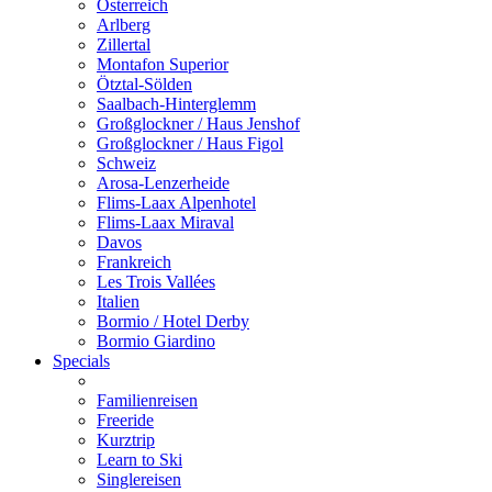
Österreich
Arlberg
Zillertal
Montafon Superior
Ötztal-Sölden
Saalbach-Hinterglemm
Großglockner / Haus Jenshof
Großglockner / Haus Figol
Schweiz
Arosa-Lenzerheide
Flims-Laax Alpenhotel
Flims-Laax Miraval
Davos
Frankreich
Les Trois Vallées
Italien
Bormio / Hotel Derby
Bormio Giardino
Specials
Familienreisen
Freeride
Kurztrip
Learn to Ski
Singlereisen