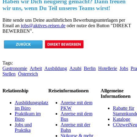
Haben wir Dich neugierig gemacht? Dann freuen
wir uns, wenn Du Teil unseres Teams wirst!
Bitte sende uns Deine ausführlichen Bewerbungsunterlagen per
Email an
jobs@aktives-reisen.de
oder nutze den Button "DIREKT
BEWERBEN".
Tags:
Gastronomie
Arbeit
Ausbildung
Azubi
Berlin
Hotellerie
Jobs
Pra
Stellen
Österreich
Relationship
Reiseinformationen
Allgemeine
Informationen
Ausbildungsplatz
Anreise mit dem
im Büro
PKW
Rabatte für
Praktikum im
Anreise mit dem
Stammkund
Büro
Bus
Kataloge
Jobs und
Anreise mit der
COzweiNeut
Praktika
Bahn
Skikurse & mehr