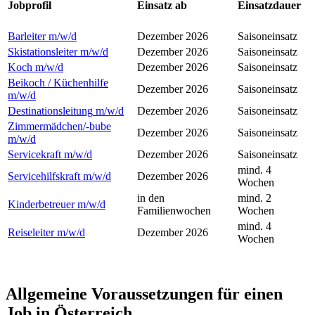
Jobprofil
Einsatz ab
Einsatzdauer
Barleiter
m/w/d
Dezember 2026
Saisoneinsatz
Skistationsleiter
m/w/d
Dezember 2026
Saisoneinsatz
Koch
m/w/d
Dezember 2026
Saisoneinsatz
Beikoch / Küchenhilfe
Dezember 2026
Saisoneinsatz
m/w/d
Destinationsleitung
m/w/d
Dezember 2026
Saisoneinsatz
Zimmermädchen/-bube
Dezember 2026
Saisoneinsatz
m/w/d
Servicekraft m/w/d
Dezember 2026
Saisoneinsatz
mind. 4
Servicehilfskraft
m/w/d
Dezember 2026
Wochen
in den
mind. 2
Kinderbetreuer
m/w/d
Familienwochen
Wochen
mind. 4
Reiseleiter
m/w/d
Dezember 2026
Wochen
Allgemeine Voraussetzungen für einen
Job in Österreich