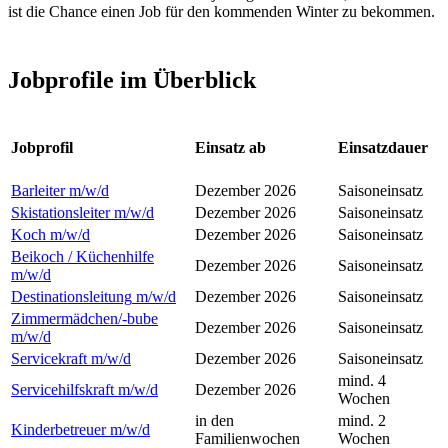
ist die Chance einen Job für den kommenden Winter zu bekommen.
Jobprofile im Überblick
Jobprofil
Einsatz ab
Einsatzdauer
Barleiter
m/w/d
Dezember 2026
Saisoneinsatz
Skistationsleiter
m/w/d
Dezember 2026
Saisoneinsatz
Koch
m/w/d
Dezember 2026
Saisoneinsatz
Beikoch / Küchenhilfe
Dezember 2026
Saisoneinsatz
m/w/d
Destinationsleitung
m/w/d
Dezember 2026
Saisoneinsatz
Zimmermädchen/-bube
Dezember 2026
Saisoneinsatz
m/w/d
Servicekraft m/w/d
Dezember 2026
Saisoneinsatz
mind. 4
Servicehilfskraft
m/w/d
Dezember 2026
Wochen
in den
mind. 2
Kinderbetreuer
m/w/d
Familienwochen
Wochen