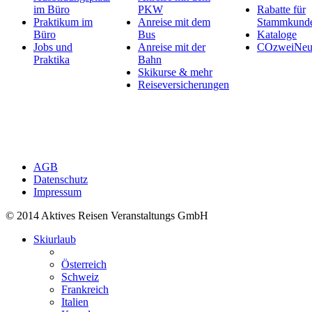
im Büro
PKW
Rabatte für
Praktikum im
Anreise mit dem
Stammkund
Büro
Bus
Kataloge
Jobs und
Anreise mit der
COzweiNeut
Praktika
Bahn
Skikurse & mehr
Reiseversicherungen
AGB
Datenschutz
Impressum
© 2014 Aktives Reisen Veranstaltungs GmbH
Skiurlaub
Österreich
Schweiz
Frankreich
Italien