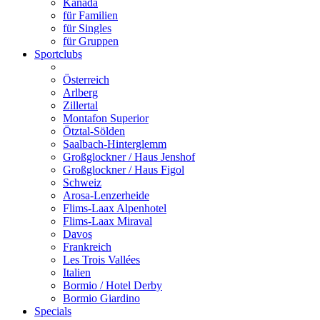
Kanada
für Familien
für Singles
für Gruppen
Sportclubs
Österreich
Arlberg
Zillertal
Montafon Superior
Ötztal-Sölden
Saalbach-Hinterglemm
Großglockner / Haus Jenshof
Großglockner / Haus Figol
Schweiz
Arosa-Lenzerheide
Flims-Laax Alpenhotel
Flims-Laax Miraval
Davos
Frankreich
Les Trois Vallées
Italien
Bormio / Hotel Derby
Bormio Giardino
Specials