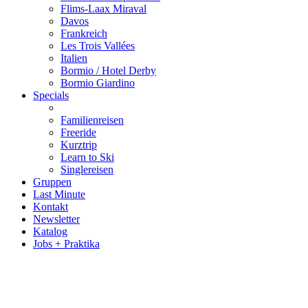
Flims-Laax Miraval
Davos
Frankreich
Les Trois Vallées
Italien
Bormio / Hotel Derby
Bormio Giardino
Specials
Familienreisen
Freeride
Kurztrip
Learn to Ski
Singlereisen
Gruppen
Last Minute
Kontakt
Newsletter
Katalog
Jobs + Praktika