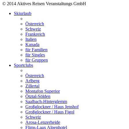
© 2014 Aktives Reisen Veranstaltungs GmbH
Skiurlaub
Österreich
Schweiz
Frankreich
Italien
Kanada
für Familien
für Singles
für Gruppen
Sportclubs
Österreich
Arlberg
Zillertal
Montafon Superior
Ötztal-Sölden
Saalbach-Hinterglemm
Großglockner / Haus Jenshof
Großglockner / Haus Figol
Schweiz
Arosa-Lenzerheide
Flims-Laax Alpenhotel