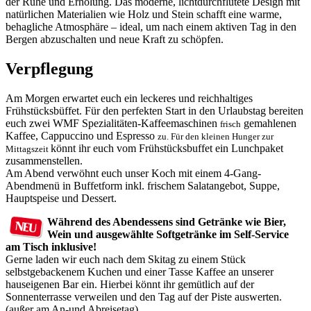
der Ruhe und Erholung. Das moderne, lichtdurchflutete Design mit
natürlichen Materialien wie Holz und Stein schafft eine warme,
behagliche Atmosphäre – ideal, um nach einem aktiven Tag in den
Bergen abzuschalten und neue Kraft zu schöpfen.
Verpflegung
Am Morgen erwartet euch ein leckeres und reichhaltiges
Frühstücksbüffet. Für den perfekten Start in den Urlaubstag bereiten
euch zwei WMF Spezialitäten-Kaffeemaschinen
gemahlenen
frisch
Kaffee, Cappuccino und Espresso
zu. Für den kleinen Hunger zur
könnt ihr euch vom Frühstücksbuffet ein Lunchpaket
Mittagszeit
zusammenstellen.
Am Abend verwöhnt euch unser Koch mit einem 4-Gang-
Abendmenü in Buffetform inkl. frischem Salatangebot, Suppe,
Hauptspeise und Dessert.
Während des Abendessens sind Getränke wie Bier,
Wein und ausgewählte Softgetränke im Self-Service
am Tisch inklusive!
Gerne laden wir euch nach dem Skitag zu einem Stück
selbstgebackenem Kuchen und einer Tasse Kaffee an unserer
hauseigenen Bar ein. Hierbei könnt ihr gemütlich auf der
Sonnenterrasse verweilen und den Tag auf der Piste auswerten.
(außer am An-und Abreisetag).