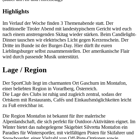
Highlights
Im Verlauf der Woche finden 3 Themenabende statt. Der
traditionelle Tiroler Abend mit landestypischem Gericht wird euch
nach einem anstrengenden Skitag wieder stärken. Beim Candlelight-
Dinner tauschen wir elektrisches Licht gegen Kerzenschein. Der
Dritte im Bunde ist der Burger-Day. Hier dürft ihr euren
Lieblingsburger selbst zusammenstellen. Der amerikanische Flair
wird durch passende Musik unterstützt.
Lage / Region
Der SportClub liegt im charmanten Ort Gaschurn im Montafon,
einer beliebten Region in Vorarlberg, Österreich.
Die Lage des Clubs ist ruhig und zugleich zentral, sodass der
Ortskern mit Restaurants, Cafés und Einkaufsmöglichkeiten leicht
zu Fuß erreichbar ist.
Die Region Montafon ist bekannt für ihre malerische
Alpenlandschaft, die sich perfekt für Outdoor-Aktivitäten eignet. Im
Winter bietet das nahegelegene Skigebiet Silvretta Montafon ein
Paradies für Wintersportler, mit vielfältigen Pisten für Skifahrer und
Snowboarder, einer Vielzahl von Off-Piste-Optionen sowie