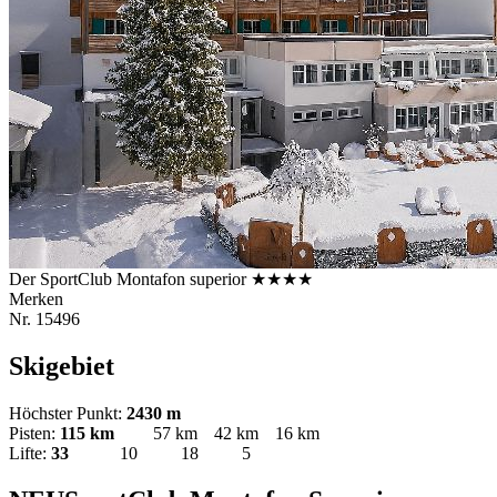
Der SportClub Montafon superior
★
★
★
★
Merken
Nr.
15496
Skigebiet
Höchster Punkt:
2430 m
Pisten:
115 km
57 km
42 km
16 km
Lifte:
33
10
18
5