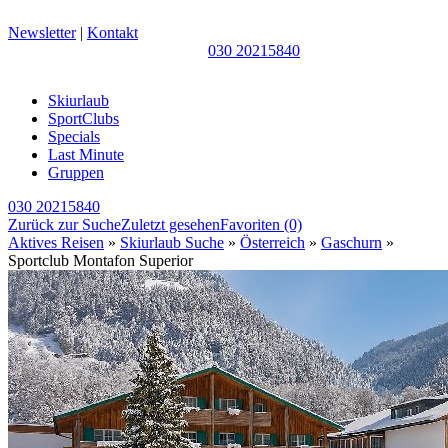
Newsletter
|
Kontakt
030 20215840
Skiurlaub
SportClubs
Specials
Last Minute
Gruppen
030 20215840
Zurück zur Suche
Zuletzt gesehen
Favoriten
(0)
Aktives Reisen
»
Skiurlaub Suche
»
Österreich
»
Gaschurn
»
Sportclub Montafon Superior