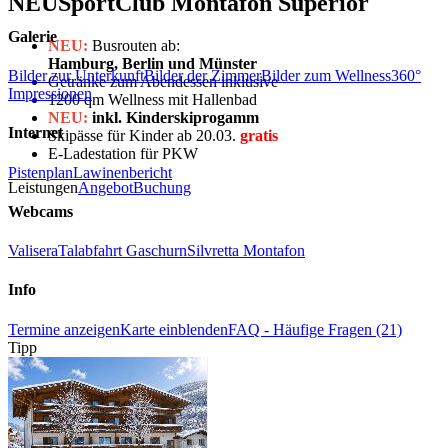
NEU
SportClub Montafon Superior
Galerie
NEU:
Busrouten ab:
Hamburg, Berlin und Münster
Bilder zur Unterkunft
Bilder der Zimmer
Bilder zum Wellness
360°
Getränke zum Abendessen inklusive
Impressionen
1200 qm Wellness mit Hallenbad
NEU:
inkl. Kinderskiprogamm
Internet
Skipässe für Kinder ab 20.03.
gratis
E-Ladestation für PKW
Pistenplan
Lawinenbericht
Leistungen
Angebot
Buchung
Webcams
Valisera
Talabfahrt Gaschurn
Silvretta Montafon
Info
Termine anzeigen
Karte einblenden
FAQ - Häufige Fragen (21)
Tipp