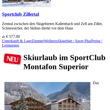
Sportclub Zillertal
Zentral zwischen den Skigebieten Kaltenbach und Zell am Ziller,
Schneesicher, der Skibus direkt vor dem Haus
€ 577.00
ab
Unterkunft & Lage
Zimmer
Wellness
Skigebiet / Sport
Plus
Preise /
Leistungen
Skiurlaub im SportClub
Montafon Superior
Das