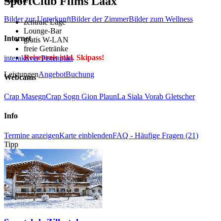
SportClub Flims Laax
Bilder zur Unterkunft
Bilder der Zimmer
Bilder zum Wellness
zentrale Lage
Lounge-Bar
Internet
gratis W-LAN
freie Getränke
Reisepreis inkl. Skipass!
interaktiver Pistenplan
Leistungen
Angebot
Buchung
Webcams
Crap Masegn
Crap Sogn Gion Plaun
La Siala
Vorab Gletscher
Info
Termine anzeigen
Karte einblenden
FAQ - Häufige Fragen (21)
Tipp