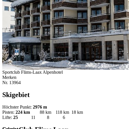
Sportclub Flims-Laax Alpenhotel
Merken
Nr.
13964
Skigebiet
Höchster Punkt:
2976 m
Pisten:
224 km
88 km
118 km
18 km
Lifte:
25
11
8
6
Galerie