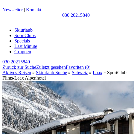
Newsletter
|
Kontakt
030 20215840
Skiurlaub
SportClubs
Specials
Last Minute
Gruppen
030 20215840
Zurück zur Suche
Zuletzt gesehen
Favoriten
(0)
Aktives Reisen
»
Skiurlaub Suche
»
Schweiz
»
Laax
» SportClub
Flims-Laax Alpenhotel