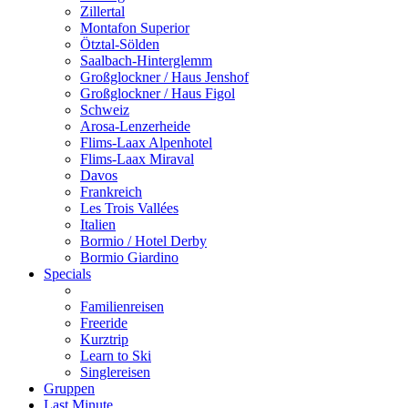
Zillertal
Montafon Superior
Ötztal-Sölden
Saalbach-Hinterglemm
Großglockner / Haus Jenshof
Großglockner / Haus Figol
Schweiz
Arosa-Lenzerheide
Flims-Laax Alpenhotel
Flims-Laax Miraval
Davos
Frankreich
Les Trois Vallées
Italien
Bormio / Hotel Derby
Bormio Giardino
Specials
Familienreisen
Freeride
Kurztrip
Learn to Ski
Singlereisen
Gruppen
Last Minute