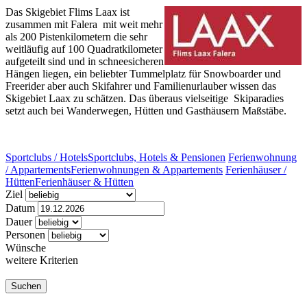
Das Skigebiet Flims Laax ist
zusammen mit Falera
mit weit mehr
als 200 Pistenkilometern die sehr
weitläufig auf 100 Quadratkilometer
aufgeteilt sind und in schneesicheren
Hängen liegen, ein beliebter Tummelplatz für Snowboarder und
Freerider aber auch Skifahrer und Familienurlauber wissen das
Skigebiet Laax zu schätzen. Das überaus vielseitige
Skiparadies
setzt auch bei Wanderwegen, Hütten und Gasthäusern Maßstäbe.
Sportclubs / Hotels
Sportclubs, Hotels & Pensionen
Ferienwohnung
/ Appartements
Ferienwohnungen & Appartements
Ferienhäuser /
Hütten
Ferienhäuser & Hütten
Ziel
Datum
Dauer
Personen
Wünsche
weitere Kriterien