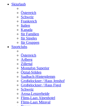
Skiurlaub
Österreich
Schweiz
Frankreich
Italien
Kanada
für Familien
für Singles
für Gruppen
Sportclubs
Österreich
Arlberg
Zillertal
Montafon Superior
Ötztal-Sölden
Saalbach-Hinterglemm
Großglockner / Haus Jenshof
Großglockner / Haus Figol
Schweiz
Arosa-Lenzerheide
Flims-Laax Alpenhotel
Flims-Laax Miraval