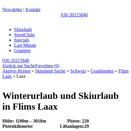
Newsletter
|
Kontakt
030 20215840
Skiurlaub
SportClubs
Specials
Last Minute
Gruppen
030 20215840
Zurück zur Suche
Favoriten
(0)
Aktives Reisen
»
Skiurlaub Suche
»
Schweiz
»
Graubünden
»
Flims
Laax
» Laax
Winterurlaub und Skiurlaub
in Flims Laax
Höhe: 1100m – 3018m
Pisten: 220
Pistenkilometer
Liftanlagen:29