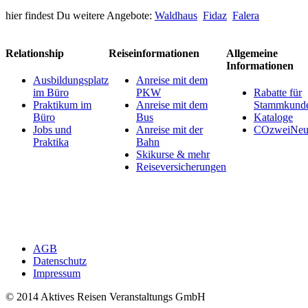
hier findest Du weitere Angebote:
Waldhaus
Fidaz
Falera
Relationship
Reiseinformationen
Allgemeine
Informationen
Ausbildungsplatz
Anreise mit dem
im Büro
PKW
Rabatte für
Praktikum im
Anreise mit dem
Stammkund
Büro
Bus
Kataloge
Jobs und
Anreise mit der
COzweiNeut
Praktika
Bahn
Skikurse & mehr
Reiseversicherungen
AGB
Datenschutz
Impressum
© 2014 Aktives Reisen Veranstaltungs GmbH