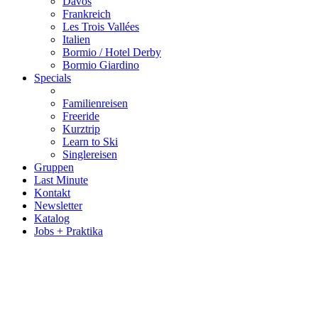
Davos
Frankreich
Les Trois Vallées
Italien
Bormio / Hotel Derby
Bormio Giardino
Specials
Familienreisen
Freeride
Kurztrip
Learn to Ski
Singlereisen
Gruppen
Last Minute
Kontakt
Newsletter
Katalog
Jobs + Praktika