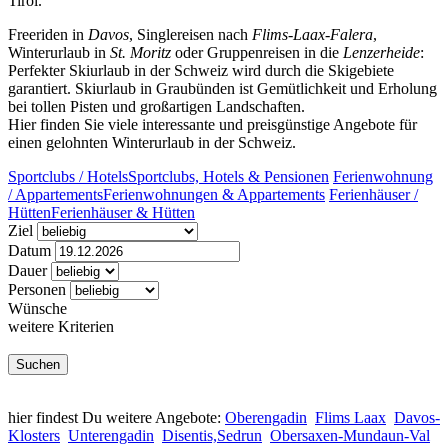
Tirol.
Freeriden in
Davos
, Singlereisen nach
Flims-Laax-Falera
,
Winterurlaub in
St. Moritz
oder Gruppenreisen in die
Lenzerheide
:
Perfekter Skiurlaub in der Schweiz wird durch die Skigebiete
garantiert. Skiurlaub in Graubünden ist Gemütlichkeit und Erholung
bei tollen Pisten und großartigen Landschaften.
Hier finden Sie viele interessante und preisgünstige Angebote für
einen gelohnten Winterurlaub in der Schweiz.
Sportclubs / Hotels
Sportclubs, Hotels & Pensionen
Ferienwohnung
/ Appartements
Ferienwohnungen & Appartements
Ferienhäuser /
Hütten
Ferienhäuser & Hütten
Ziel
Datum
Dauer
Personen
Wünsche
weitere Kriterien
hier findest Du weitere Angebote:
Oberengadin
Flims Laax
Davos-
Klosters
Unterengadin
Disentis,Sedrun
Obersaxen-Mundaun-Val