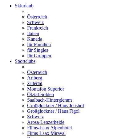
Skiurlaub
Österreich
Schweiz
Frankreich
Italien
Kanada
für Familien
für Singles
für Gruppen
Sportclubs
Österreich
Arlberg
Zillertal
Montafon Superior
Ötztal-Sölden
Saalbach-Hinterglemm
Großglockner / Haus Jenshof
Großglockner / Haus Figol
Schweiz
Arosa-Lenzerheide
Flims-Laax Alpenhotel
Flims-Laax Miraval