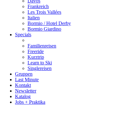
Davos
Frankreich
Les Trois Vallées
Italien
Bormio / Hotel Derby
Bormio Giardino
Specials
Familienreisen
Freeride
Kurztrip
Learn to Ski
Singlereisen
Gruppen
Last Minute
Kontakt
Newsletter
Katalog
Jobs + Praktika