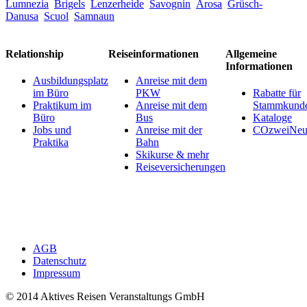
Lumnezia
Brigels
Lenzerheide
Savognin
Arosa
Grüsch-
Danusa
Scuol
Samnaun
Relationship
Reiseinformationen
Allgemeine
Informationen
Ausbildungsplatz
Anreise mit dem
im Büro
PKW
Rabatte für
Praktikum im
Anreise mit dem
Stammkund
Büro
Bus
Kataloge
Jobs und
Anreise mit der
COzweiNeut
Praktika
Bahn
Skikurse & mehr
Reiseversicherungen
AGB
Datenschutz
Impressum
© 2014 Aktives Reisen Veranstaltungs GmbH