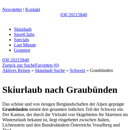
Newsletter
|
Kontakt
030 20215840
Skiurlaub
SportClubs
Specials
Last Minute
Gruppen
030 20215840
Zurück zur Suche
Favoriten
(0)
Aktives Reisen
»
Skiurlaub Suche
»
Schweiz
» Graubünden
Skiurlaub nach Graubünden
Das schöne und von riesigen Berglandschaften der Alpen geprägte
Graubünden
nimmt den gesamten östlichen Teil der Schweiz ein.
Der Kanton, der durch die Vielzahl von Skigebieten für Skireisen im
Winterurlaub bekannt ist, liegt eingebettet zwischen Italien,
Lichtenstein und den Bundesländern Österreichs Vorarlberg und