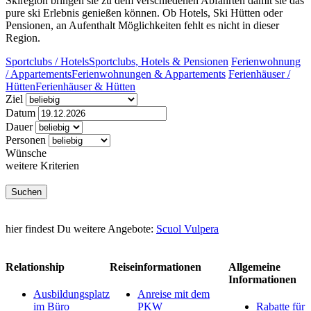
Skiregion bringen sie zu dem verschiedenen Abfahrten damit sie das
pure ski Erlebnis genießen können. Ob Hotels, Ski Hütten oder
Pensionen, an Aufenthalt Möglichkeiten fehlt es nicht in dieser
Region.
Sportclubs / Hotels
Sportclubs, Hotels & Pensionen
Ferienwohnung
/ Appartements
Ferienwohnungen & Appartements
Ferienhäuser /
Hütten
Ferienhäuser & Hütten
Ziel
Datum
Dauer
Personen
Wünsche
weitere Kriterien
hier findest Du weitere Angebote:
Scuol Vulpera
Relationship
Reiseinformationen
Allgemeine
Informationen
Ausbildungsplatz
Anreise mit dem
im Büro
PKW
Rabatte für