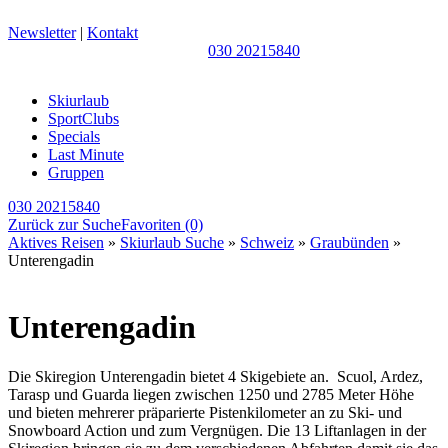
Newsletter
|
Kontakt
030 20215840
Skiurlaub
SportClubs
Specials
Last Minute
Gruppen
030 20215840
Zurück zur Suche
Favoriten
(0)
Aktives Reisen
»
Skiurlaub Suche
»
Schweiz
»
Graubünden
»
Unterengadin
Unterengadin
Die Skiregion Unterengadin bietet 4 Skigebiete an. Scuol, Ardez,
Tarasp und Guarda liegen zwischen 1250 und 2785 Meter Höhe
und bieten mehrerer präparierte Pistenkilometer an zu Ski- und
Snowboard Action und zum Vergnügen. Die 13 Liftanlagen in der