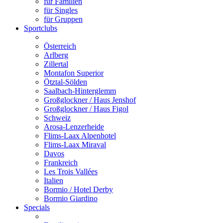
für Familien
für Singles
für Gruppen
Sportclubs
Österreich
Arlberg
Zillertal
Montafon Superior
Ötztal-Sölden
Saalbach-Hinterglemm
Großglockner / Haus Jenshof
Großglockner / Haus Figol
Schweiz
Arosa-Lenzerheide
Flims-Laax Alpenhotel
Flims-Laax Miraval
Davos
Frankreich
Les Trois Vallées
Italien
Bormio / Hotel Derby
Bormio Giardino
Specials