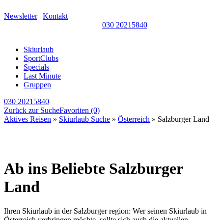
Newsletter
|
Kontakt
030 20215840
Skiurlaub
SportClubs
Specials
Last Minute
Gruppen
030 20215840
Zurück zur Suche
Favoriten
(0)
Aktives Reisen
»
Skiurlaub Suche
»
Österreich
» Salzburger Land
Ab ins Beliebte Salzburger
Land
Ihren Skiurlaub in der Salzburger region: Wer seinen Skiurlaub in
Österreich verbringen möchte, sollte sich auch die aktuellen