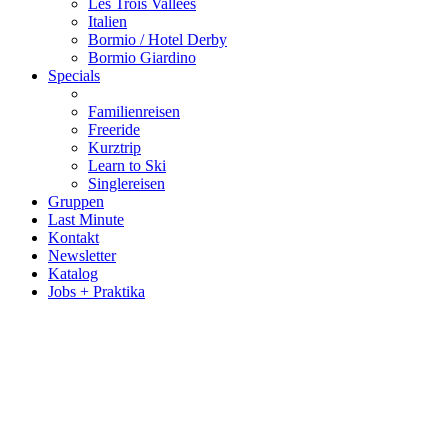
Les Trois Vallées
Italien
Bormio / Hotel Derby
Bormio Giardino
Specials
Familienreisen
Freeride
Kurztrip
Learn to Ski
Singlereisen
Gruppen
Last Minute
Kontakt
Newsletter
Katalog
Jobs + Praktika