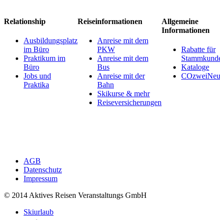
Relationship
Reiseinformationen
Allgemeine
Informationen
Ausbildungsplatz
Anreise mit dem
im Büro
PKW
Rabatte für
Praktikum im
Anreise mit dem
Stammkund
Büro
Bus
Kataloge
Jobs und
Anreise mit der
COzweiNeut
Praktika
Bahn
Skikurse & mehr
Reiseversicherungen
AGB
Datenschutz
Impressum
© 2014 Aktives Reisen Veranstaltungs GmbH
Skiurlaub