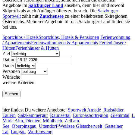
Angebote im
Salzburger Land
ansehen, denn hier sind sowohl
Skiprofis als auch Anfänger öfters zu besuch. Die
Salzburger
Sportwelt
zählt mit
Zauchensee
zu einer beliebtesten Skiregionen
Österreichs. Mehrerer Angebote für das Salzburger Land finden sie
bei uns.
Sportclubs / Hotels
Sportclubs, Hotels & Pensionen
Ferienwohnung
/ Appartements
Ferienwohnungen & Appartements
Ferienhäuser /
Hütten
Ferienhäuser & Hütten
Ziel
Datum
Dauer
Personen
Wünsche
weitere Kriterien
hier findest Du weitere Angebote:
Sportwelt Amadé
Radstädter
Tauern
Salzkammergut
Raurisertal
Europasportregion
Glemmtal
L
Maria Alm, Dienten, Mühlbach
Zell am
See
Oberpinzgau
Uttendorf-Weißsee Gletscherwelt
Gasteiner
Tal
Lungau
Werfenweng