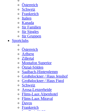
Österreich
Schweiz
Frankreich
Italien
Kanada
für Familien
für Singles
für Gruppen
Sportclubs
Österreich
Arlberg
Zillertal
Montafon Superior
Ötztal-Sölden
Saalbach-Hinterglemm
Großglockner / Haus Jenshof
Großglockner / Haus Figol
Schweiz
Arosa-Lenzerheide
Flims-Laax Alpenhotel
Flims-Laax Miraval
Davos
Frankreich