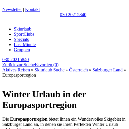
Newsletter
|
Kontakt
030 20215840
Skiurlaub
SportClubs
Specials
Last Minute
Gruppen
030 20215840
Zurück zur Suche
Favoriten
(0)
Aktives Reisen
»
Skiurlaub Suche
»
Österreich
»
Salzburger Land
»
Europasportregion
Winter Urlaub in der
Europasportregion
Die
Europasportregion
bietet Ihnen ein Wundervolles Skigebiet in
Salzburger Land an, in denen sie Ihren Perfekten Winter Urlaub