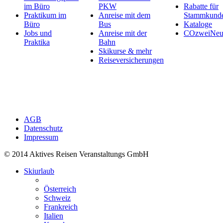
im Büro
PKW
Rabatte für
Praktikum im
Anreise mit dem
Stammkund
Büro
Bus
Kataloge
Jobs und
Anreise mit der
COzweiNeut
Praktika
Bahn
Skikurse & mehr
Reiseversicherungen
AGB
Datenschutz
Impressum
© 2014 Aktives Reisen Veranstaltungs GmbH
Skiurlaub
Österreich
Schweiz
Frankreich
Italien