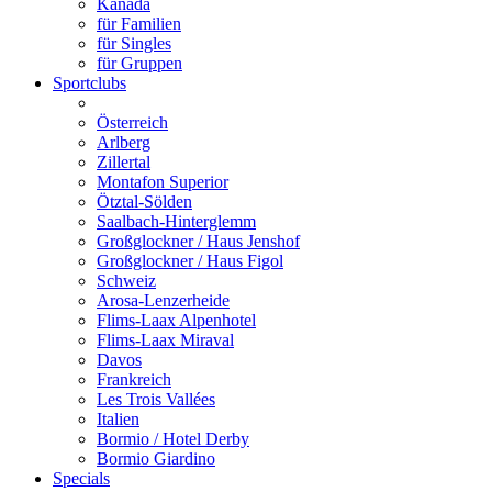
Kanada
für Familien
für Singles
für Gruppen
Sportclubs
Österreich
Arlberg
Zillertal
Montafon Superior
Ötztal-Sölden
Saalbach-Hinterglemm
Großglockner / Haus Jenshof
Großglockner / Haus Figol
Schweiz
Arosa-Lenzerheide
Flims-Laax Alpenhotel
Flims-Laax Miraval
Davos
Frankreich
Les Trois Vallées
Italien
Bormio / Hotel Derby
Bormio Giardino
Specials