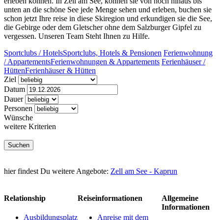
erleben können. In Zell am See, können sie von hoch hinaus bis
unten an die schöne See jede Menge sehen und erleben, buchen sie
schon jetzt Ihre reise in diese Skiregion und erkundigen sie die See,
die Gebirge oder dem Gletscher ohne dem Salzburger Gipfel zu
vergessen. Unseren Team Steht Ihnen zu Hilfe.
Sportclubs / Hotels
Sportclubs, Hotels & Pensionen
Ferienwohnung
/ Appartements
Ferienwohnungen & Appartements
Ferienhäuser /
Hütten
Ferienhäuser & Hütten
Ziel
Datum
Dauer
Personen
Wünsche
weitere Kriterien
hier findest Du weitere Angebote:
Zell am See - Kaprun
Relationship
Reiseinformationen
Allgemeine
Informationen
Ausbildungsplatz
Anreise mit dem