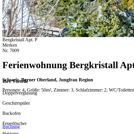
Bergkristall Apt. P
Merken
Nr.
7009
Ferienwohnung Bergkristall Apt
Schweiz, Berner Oberland, Jungfrau Region
Ihre Vorteile
Personen: 4, Größe: 50m², Zimmer: 3, Schlafzimmer: 2, WC/Toilette
Doppelverglasung
Geschirrspüler
Backofen
Feuerlöscher
Buchung
Heizung