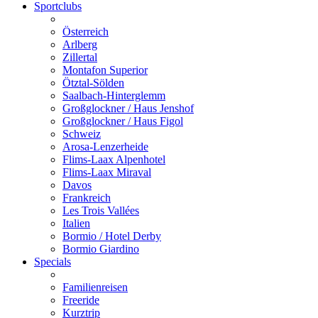
Sportclubs
Österreich
Arlberg
Zillertal
Montafon Superior
Ötztal-Sölden
Saalbach-Hinterglemm
Großglockner / Haus Jenshof
Großglockner / Haus Figol
Schweiz
Arosa-Lenzerheide
Flims-Laax Alpenhotel
Flims-Laax Miraval
Davos
Frankreich
Les Trois Vallées
Italien
Bormio / Hotel Derby
Bormio Giardino
Specials
Familienreisen
Freeride
Kurztrip