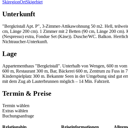
Skiregion
Ort
Skigebiet
Unterkunft
"Bergkristall Apt. P", 3-Zimmer-Attikawohnung 50 m2. Hell, teilwe
cm, Länge 200 cm). 1 Zimmer mit 2 Betten (90 cm, Länge 200 cm). Kü
(Nespresso) extra, Fondue Set (Käse)). Dusche/WC. Balkon. Herrliche 
Nichtraucher-Unterkunft.
Lage
Appartementhaus "Bergkristall". Unterhalb von Wengen, 600 m vom Z
600 m, Restaurant 300 m, Bar, Bäckerei 600 m, Zentrum zu Fuss in 7 
Kinderspielplatz 300 m. Bekannte Seen in der Umgebung sind gut errei
mit dem Zug ab Lauterbrunnen möglich – 14 Min. Fahrzeit.
Termin & Preise
Termin wählen
Extras wählen
Buchungsanfrage
Relationship
Reiseinformationen
Allgem