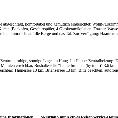
ise abgeschrägt, komfortabel und gemütlich eingerichtet: Wohn-/Esszi
che (Backofen, Geschirrspüler, 4 Glaskeramikplatten, Toaster, Wasse
Panoramasicht auf die Berge und das Tal. Zur Verfügung: Haartrockner,
entrum, ruhige, sonnige Lage am Hang. Im Hause: Zentralheizung. Ei
Minuten erreichbar, Bushaltestelle "Lauterbrunnen (by train)" 3.6 km
chbar: Thunersee 13 km, Brienzersee 13 km. Bitte beachten: autofreie 
eine Informationen
Skiurlaub mit Aktives Reisen
Service-Hotli