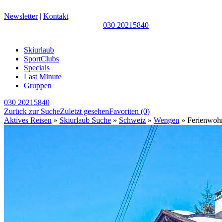
Newsletter
|
Kontakt
030 20215840
Skiurlaub
SportClubs
Specials
Last Minute
Gruppen
030 20215840
Zurück zur Suche
Zuletzt gesehen
Favoriten
(0)
Aktives Reisen
»
Skiurlaub Suche
»
Schweiz
»
Wengen
» Ferienwohn