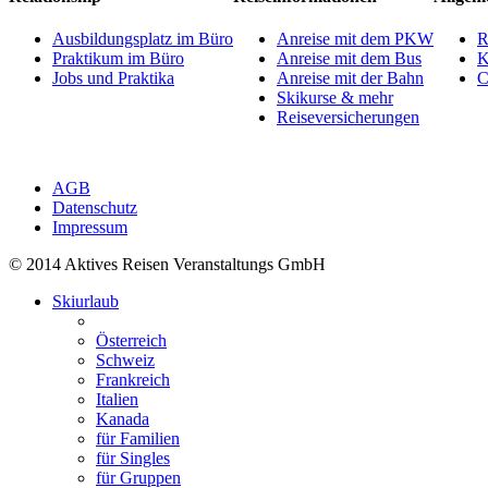
Ausbildungsplatz im Büro
Anreise mit dem PKW
R
Praktikum im Büro
Anreise mit dem Bus
K
Jobs und Praktika
Anreise mit der Bahn
C
Skikurse & mehr
Reiseversicherungen
AGB
Datenschutz
Impressum
© 2014 Aktives Reisen Veranstaltungs GmbH
Skiurlaub
Österreich
Schweiz
Frankreich
Italien
Kanada
für Familien
für Singles
für Gruppen