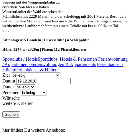
bequem mit der Wengernalpbahn zu
erreichen. Von hier aus haben
Winterurlauber die Wahl zwischen den
Männlichen mit 2229 Metern und der Scheidegg mit 2061 Metern. Besonders
beliebt bei den Skifahrern sind hier auch die Panoramawanderungen sowie die
weltberühmte Laubhornabfahrt mit einem Gefälle mit bis zu 90 % ins Tal
hinein.
Liftanlagen: 5 Gondeln | 10 sessellifte | 4 Schlepplifte
Höhe: 1247m - 2320m | Pisten: 112 Pistenkilometer
Sportclubs / Hotels
Sportclubs, Hotels & Pensionen
Ferienwohnung
/ Appartements
Ferienwohnungen & Appartements
Ferienhäuser /
Hütten
Ferienhäuser & Hütten
Ziel
Datum
Dauer
Personen
Wünsche
weitere Kriterien
hier findest Du weitere Angebote: