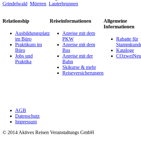
Grindelwald
Mürrren
Lauterbrunnen
Relationship
Reiseinformationen
Allgemeine
Informationen
Ausbildungsplatz
Anreise mit dem
im Büro
PKW
Rabatte für
Praktikum im
Anreise mit dem
Stammkund
Büro
Bus
Kataloge
Jobs und
Anreise mit der
COzweiNeut
Praktika
Bahn
Skikurse & mehr
Reiseversicherungen
AGB
Datenschutz
Impressum
© 2014 Aktives Reisen Veranstaltungs GmbH