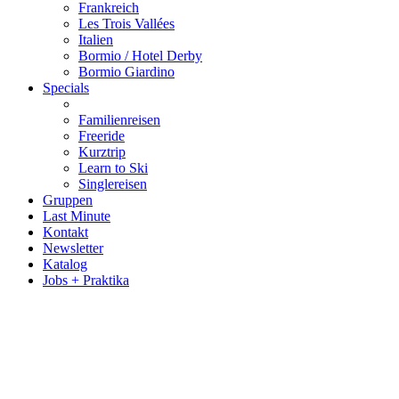
Frankreich
Les Trois Vallées
Italien
Bormio / Hotel Derby
Bormio Giardino
Specials
Familienreisen
Freeride
Kurztrip
Learn to Ski
Singlereisen
Gruppen
Last Minute
Kontakt
Newsletter
Katalog
Jobs + Praktika