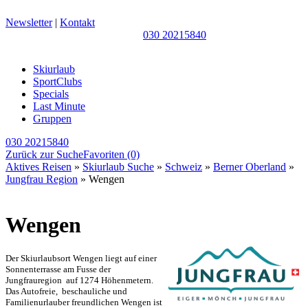
Newsletter
|
Kontakt
030 20215840
Skiurlaub
SportClubs
Specials
Last Minute
Gruppen
030 20215840
Zurück zur Suche
Favoriten
(0)
Aktives Reisen
»
Skiurlaub Suche
»
Schweiz
»
Berner Oberland
»
Jungfrau Region
» Wengen
Wengen
Der Skiurlaubsort Wengen liegt auf einer
Sonnenterrasse am Fusse der
Jungfrauregion auf 1274 Höhenmetern.
Das Autofreie, beschauliche und
Familienurlauber freundlichen Wengen ist