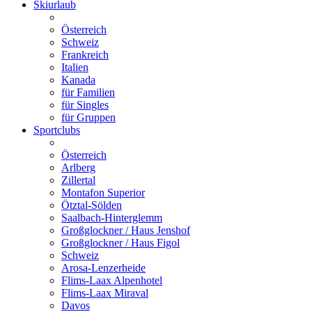
Skiurlaub
Österreich
Schweiz
Frankreich
Italien
Kanada
für Familien
für Singles
für Gruppen
Sportclubs
Österreich
Arlberg
Zillertal
Montafon Superior
Ötztal-Sölden
Saalbach-Hinterglemm
Großglockner / Haus Jenshof
Großglockner / Haus Figol
Schweiz
Arosa-Lenzerheide
Flims-Laax Alpenhotel
Flims-Laax Miraval
Davos