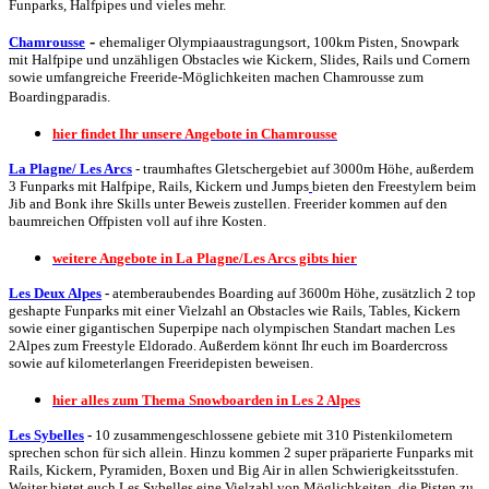
Funparks, Halfpipes und vieles mehr.
-
Chamrousse
ehemaliger Olympiaaustragungsort, 100km Pisten, Snowpark
mit Halfpipe und unzähligen Obstacles wie Kickern, Slides, Rails und Cornern
sowie umfangreiche Freeride-Möglichkeiten machen Chamrousse zum
Boardingparadis.
hier findet Ihr unsere Angebote in Chamrousse
La Plagne/ Les Arcs
-
traumhaftes Gletschergebiet auf 3000m Höhe, außerdem
3 Funparks mit Halfpipe, Rails, Kickern und Jumps
bieten den Freestylern beim
Jib and Bonk ihre Skills unter Beweis zustellen. Freerider kommen auf den
baumreichen Offpisten voll auf ihre Kosten.
weitere Angebote in La Plagne/Les Arcs gibts hier
Les Deux Alpes
-
atemberaubendes Boarding auf 3600m Höhe, zusätzlich 2 top
geshapte Funparks mit einer Vielzahl an Obstacles wie Rails, Tables, Kickern
sowie einer gigantischen Superpipe nach olympischen Standart machen Les
2Alpes zum Freestyle Eldorado. Außerdem könnt Ihr euch im Boardercross
sowie auf kilometerlangen Freeridepisten beweisen.
hier alles zum Thema Snowboarden in Les 2 Alpes
Les Sybelles
-
10 zusammengeschlossene gebiete mit 310 Pistenkilometern
sprechen schon für sich allein. Hinzu kommen 2 super präparierte Funparks mit
Rails, Kickern, Pyramiden, Boxen und Big Air in allen Schwierigkeitsstufen.
Weiter bietet euch Les Sybelles eine Vielzahl von Möglichkeiten, die Pisten zu