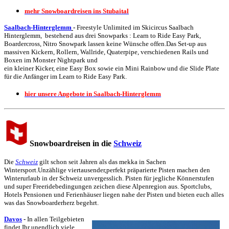
mehr Snowboardreisen ins Stubaital
Saalbach-Hinterglemm
-
Freestyle Unlimited im Skicircus Saalbach
Hinterglemm, bestehend aus drei Snowparks : Learn to Ride Easy Park,
Boardercross, Nitro Snowpark lassen keine Wünsche offen.Das Set-up aus
massiven Kickern, Rollern, Wallride, Quaterpipe, verschiedenen Rails und
Boxen im Monster Nightpark und
ein kleiner Kicker, eine Easy Box sowie ein Mini Rainbow und die Slide Plate
für die Anfänger im Learn to Ride Easy Park.
hier unsere Angebote in Saalbach-Hinterglemm
S
nowboardreisen in die
Schweiz
Die
Schweiz
gilt schon seit Jahren als das mekka in Sachen
Wintersport.Unzählige viertausender,perfekt präparierte Pisten machen den
Winterurlaub in der Schweiz unvergesslich.
Pisten für jegliche Könnerstufen
und super Freeridebedingungen zeichen diese Alpenregion aus.
Sportclubs,
Hotels Pensionen und Ferienhäuser liegen nahe der Pisten und bieten euch alles
was das Snowboarderherz begehrt.
Davos
-
In allen Teilgebieten
findet Ihr unendlich viele