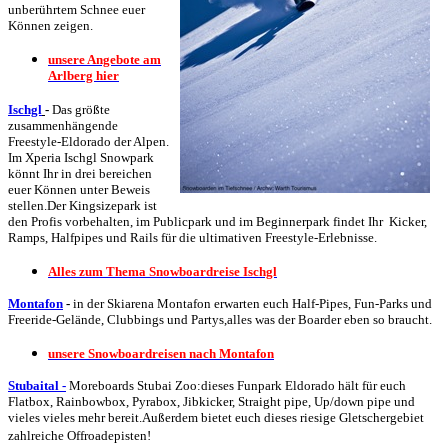
unberührtem Schnee euer
Können zeigen.
unsere Angebote am
Arlberg hier
Ischgl
-
Das größte
zusammenhängende
Freestyle-Eldorado der Alpen.
Im Xperia Ischgl Snowpark
könnt Ihr in drei bereichen
euer Können unter Beweis
stellen.Der Kingsizepark ist
den Profis vorbehalten, im Publicpark und im Beginnerpark findet Ihr Kicker,
Ramps, Halfpipes und Rails für die ultimativen Freestyle-Erlebnisse.
Alles zum Thema Snowboardreise Ischgl
Montafon
-
in der Skiarena Montafon erwarten euch Half-Pipes, Fun-Parks und
Freeride-Gelände, Clubbings und Partys,alles was der Boarder eben so braucht.
unsere
Snowboardreisen nach Montafon
Stubaital
-
Moreboards Stubai Zoo:dieses Funpark Eldorado hält für euch
Flatbox, Rainbowbox, Pyrabox, Jibkicker, Straight pipe, Up/down pipe und
vieles vieles mehr bereit.Außerdem bietet euch dieses riesige Gletschergebiet
zahlreiche Offroadepisten!