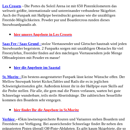
Les Crosets
-
Die Portes du Soleil Arena ist mit 650 Pistenkilometern das
weltweit größte, internationale und untereinander verbundene Skigebiet.
Auch der Funpark mit Halfpipe beeindruckt genauso wie die unzähligen
Freeride-Möglichkeiten. Powder pur und Boardercross runden dieses
Snowboardparadis ab.
hier unsere Angebote in Les Crosets
Saas Fee / Saas Grund
-
stolze Viertausender und Gletscher hautnah wird jeden
Snowboarder begeistern. 2 Funparks sorgen mit unzähligen Obstacles für viel
Freestylefun, Freerider finden auf den mächtigen Viertausendern jede Menge
Offroadepisten mit Powder en masse!
hier die Angebote im Saastal
St. Moritz
-
Ein bestens ausgestatteter Funpark lässt keine Wünsche offen. Der
Mellow Snowpark bietet Kicker,Tables und Rails die es in jeglichen
Schwierigkeitsstufen gibt. Außerdem könnt ihr in der Halfpipe eure Skills auf
die Probe stellen. Für alle, die gern mal die Pisten verlassen, warten bei gute
Schneelage wunderbare, teils steile Abseitshänge. Die zahlreichen Sessellifte
kommen den Boardern sehr entgegen.
hier findet Ihr die Angebote in St.Moritz
Verbier
-
45km lawinengesicherte Routen und Varianten stehen Boardern und
Freeridern zur Verfügung. Bei ausreichender Schneelage findet Ihr neben den
präparierten Pisten überall Off-Piste-Abfahrten. Es gibt kaum Skigebiete, die so