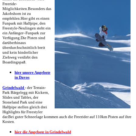
Freeride-
Möglichkeiten.Besonders das
Jakobshorn ist zu
empfehlen.Hier gibt es einen
Funpark mit Halfpipe, den
Freestyle-Neulingen steht ein
ein Anfänger–Funpark zur
Verfügung.Die Pisten sind
darüberhinaus
überdurchschnittlich breit
und kein hinderlicher
Ziehweg verdirbt den
Boardingspaß.
hier unsere Angebote
in Davos
Grindelwald
-
der Terrain-
Park Bärgelegg mit Kickern,
Slides und Tables, der
Stoneland Park und eine
Halfpipe stellen gleich drei
Highlights für Freestyler
dar.Bei guter Schneelage kommen auch die Freerider auf 110km Pisten auf ihre
Kosten.
hier die Angebote in Grindelwald