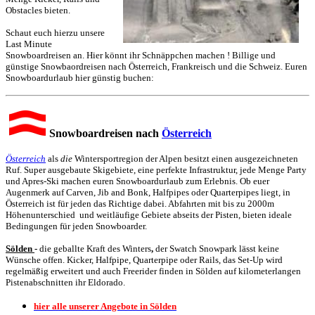
Obstacles bieten.
Schaut euch hierzu unsere
Last Minute
Snowboardreisen an. Hier könnt ihr Schnäppchen machen ! Billige und
günstige Snowbaordreisen nach Österreich, Frankreisch und die Schweiz. Euren
Snowboardurlaub hier günstig buchen:
Snowboardreisen nach
Österreich
Österreich
als
die
Wintersportregion der Alpen besitzt einen ausgezeichneten
Ruf. Super ausgebaute Skigebiete, eine perfekte Infrastruktur, jede Menge Party
und Apres-Ski machen euren Snowboardurlaub zum Erlebnis. Ob euer
Augenmerk auf Carven, Jib and Bonk, Halfpipes oder Quarterpipes liegt, in
Österreich ist für jeden das Richtige dabei. Abfahrten mit bis zu 2000m
Höhenunterschied und weitläufige Gebiete abseits der Pisten, bieten ideale
Bedingungen für jeden Snowboarder.
Sölden
-
die geballte Kraft des Winters
,
der Swatch Snowpark lässt keine
Wünsche offen. Kicker, Halfpipe, Quarterpipe oder Rails, das Set-Up wird
regelmäßig erweitert und auch Freerider finden in Sölden auf kilometerlangen
Pistenabschnitten ihr Eldorado.
hier alle unserer Angebote in Sölden