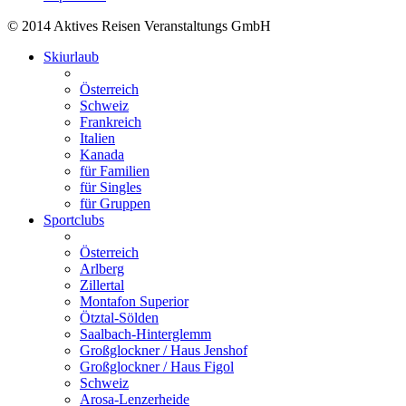
© 2014 Aktives Reisen Veranstaltungs GmbH
Skiurlaub
Österreich
Schweiz
Frankreich
Italien
Kanada
für Familien
für Singles
für Gruppen
Sportclubs
Österreich
Arlberg
Zillertal
Montafon Superior
Ötztal-Sölden
Saalbach-Hinterglemm
Großglockner / Haus Jenshof
Großglockner / Haus Figol
Schweiz
Arosa-Lenzerheide