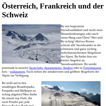
Österreich, Frankreich und der
Schweiz
Ihr seit begeisterte
Snowboardfahrer und sucht neue
Herausforderungen oder auch
einen Hang zum Üben? Hier seid
Ihr richtig! Aktives Reisen
schickt alle Snowboarder in die
schönsten und ganz wichtig
tiefschneesichersten Skigebiete
der Alpen. Ihr findet hier ein
breites Angebot an
Snowboardreisen. Ihr wonht
pistennah in unseren
Sportclubs
,
Appartements, Studios
oder in
Ferienhäusern
bzw. -
wohnungen
. Euch stehen die attraktivsten und größten Skigebiete der
Alpen zur Verfügung.
Ihr wollt auf in den
unzähligen Boarderparks,
Funparks und Halfpipes so
richtig abgehen?Hier findet
ihr unsere top Ziele, die
euch Powder pur, jede
Menge Kicker, Rails und