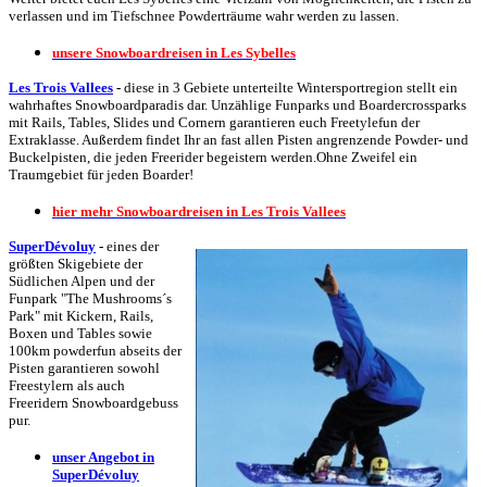
verlassen und im Tiefschnee Powderträume wahr werden zu lassen.
unsere Snowboardreisen in Les Sybelles
Les Trois Vallees
-
diese in 3 Gebiete unterteilte Wintersportregion stellt ein
wahrhaftes Snowboardparadis dar. Unzählige Funparks und Boardercrossparks
mit Rails, Tables, Slides und Cornern garantieren euch Freetylefun der
Extraklasse. Außerdem findet Ihr an fast allen Pisten angrenzende Powder- und
Buckelpisten, die jeden Freerider begeistern werden.Ohne Zweifel ein
Traumgebiet für jeden Boarder!
hier mehr Snowboardreisen in Les Trois Vallees
SuperDévoluy
-
eines der
größten Skigebiete der
Südlichen Alpen und der
Funpark "The Mushrooms´s
Park" mit Kickern, Rails,
Boxen und Tables sowie
100km powderfun abseits der
Pisten garantieren sowohl
Freestylern als auch
Freeridern Snowboardgebuss
pur.
unser Angebot in
SuperDévoluy