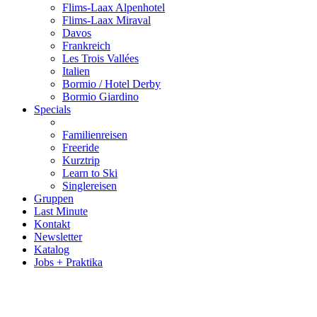
Flims-Laax Alpenhotel
Flims-Laax Miraval
Davos
Frankreich
Les Trois Vallées
Italien
Bormio / Hotel Derby
Bormio Giardino
Specials
Familienreisen
Freeride
Kurztrip
Learn to Ski
Singlereisen
Gruppen
Last Minute
Kontakt
Newsletter
Katalog
Jobs + Praktika