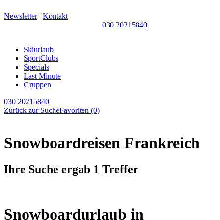
Newsletter
|
Kontakt
030 20215840
Skiurlaub
SportClubs
Specials
Last Minute
Gruppen
030 20215840
Zurück zur Suche
Favoriten
(0)
Snowboardreisen Frankreich
Ihre Suche ergab 1 Treffer
Snowboardurlaub in