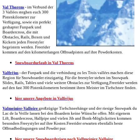
Val Thorens
-
im Verbund der
3 Vallées steghen euch 300
Pistenkilometer zur
Verfügung, sowie ein perfekt
geshapter Funpark und
Boardercross, die mit
Obstacles, Rails, Boxen und
Kickern jeden Freestyler
begeistern werden. Freerider
kommen auf den kilometerlangen Offroadpisten auf ihre Powderkosten.
Snowboardurlaub in Val Thorens
Valfréjus
-
der Funpark und die verbindung zu les Trois vallées machen diese
Region für Snowboarder einzigartig. Für die freestyler stehen im Snowpark
Slides, Rails, Tables und viele weitere Obstacles zur Verfügung,Freerider werden
auf den fast 300 Pistenkilometern bestimmt ihren Meister im Tiefschnee finden.
hier unsere Angebote in Valfréjus
Valmeinier-Valloire
großzügige Tiefschneehänge und der riesige Snowpark du
Lac de la Veille lassen bei den Boardern keine Wünsche offen. Mit eigenem
Lift, Boardercross, Halfpipe und vielen Jib and Bonk-Möglickeiten kommen
besonders Freeystyler auf ihre Kosten.Freerider erwarten ebenfalls beste
Offroadbedingungen und Powder pur.
hier unsere Snowboardreisen nach Vallmeinier-Valloire