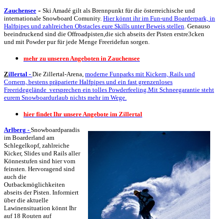
-
Zauchensee
Ski Amadé gilt als Brennpunkt für die österreichische und
internationale Snowboard Comunity.
Hier könnt ihr im Fun-und Boarderpark, in
Halfpipes und zahlreichen Obstacles eure Skills unter Beweis stellen
. Genauso
beeindruckend sind die Offroadpisten,die sich abseits der Pisten erstre3cken
und mit Powder pur für jede Menge Freeridefun sorgen.
mehr zu unseren Angeboten in Zauchensee
Z
illertal
-
Die Zillertal-Arena,
moderne Funparks mit Kickern, Rails und
Cornern, bestens präparierte Halfpipes und ein fast grenzenloses
Freeridegelände versprechen ein tolles Powderfeeling.Mit Schneegarantie steht
eurem Snowboardurlaub nichts mehr im Wege.
hier findet Ihr unsere Angebote im Zillertal
Arlberg
-
Snowboardparadis
im Boarderland am
Schlegelkopf, zahlreiche
Kicker, Slides und Rails aller
Könnestufen sind hier vom
feinsten. Hervoragend sind
auch die
Outbackmöglichkeiten
abseits der Pisten. Informiert
über die aktuelle
Lawinensituation könnt Ihr
auf 18 Routen auf