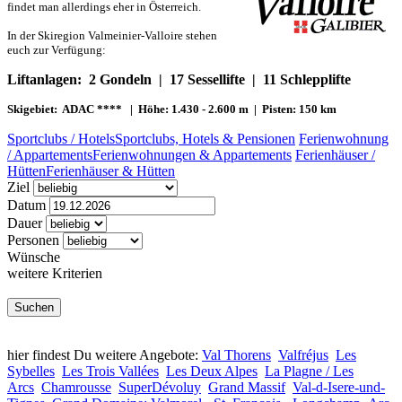
findet man allerdings eher in Österreich.
In der Skiregion Valmeinier-Valloire stehen
euch zur Verfügung:
Liftanlagen: 2 Gondeln | 17 Sessellifte | 11 Schlepplifte
Skigebiet: ADAC **** | Höhe: 1.430 - 2.600 m | Pisten: 150 km
Sportclubs / Hotels
Sportclubs, Hotels & Pensionen
Ferienwohnung
/ Appartements
Ferienwohnungen & Appartements
Ferienhäuser /
Hütten
Ferienhäuser & Hütten
Ziel
Datum
Dauer
Personen
Wünsche
weitere Kriterien
hier findest Du weitere Angebote:
Val Thorens
Valfréjus
Les
Sybelles
Les Trois Vallées
Les Deux Alpes
La Plagne / Les
Arcs
Chamrousse
SuperDévoluy
Grand Massif
Val-d-Isere-und-