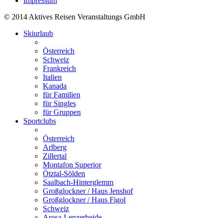
Impressum
© 2014 Aktives Reisen Veranstaltungs GmbH
Skiurlaub
Österreich
Schweiz
Frankreich
Italien
Kanada
für Familien
für Singles
für Gruppen
Sportclubs
Österreich
Arlberg
Zillertal
Montafon Superior
Ötztal-Sölden
Saalbach-Hinterglemm
Großglockner / Haus Jenshof
Großglockner / Haus Figol
Schweiz
Arosa-Lenzerheide