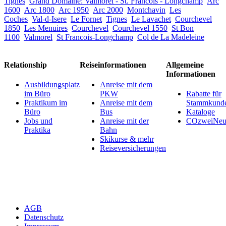
Tignes
Grand Domaine: Valmorel - St. Francois - Longchamp
Arc
1600
Arc 1800
Arc 1950
Arc 2000
Montchavin
Les
Coches
Val-d-Isere
Le Fornet
Tignes
Le Lavachet
Courchevel
1850
Les Menuires
Courchevel
Courchevel 1550
St Bon
1100
Valmorel
St Francois-Longchamp
Col de La Madeleine
Relationship
Reiseinformationen
Allgemeine
Informationen
Ausbildungsplatz
Anreise mit dem
im Büro
PKW
Rabatte für
Praktikum im
Anreise mit dem
Stammkund
Büro
Bus
Kataloge
Jobs und
Anreise mit der
COzweiNeut
Praktika
Bahn
Skikurse & mehr
Reiseversicherungen
AGB
Datenschutz