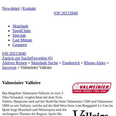
Newsletter
|
Kontakt
030 20215840
Skiurlaub
SportClubs
Specials
Last Minute
Gruppen
030 20215840
Zurück zur Suche
Favoriten
(0)
Aktives Reisen
»
Skiurlaub Suche
»
Frankreich
»
Rhone-Alpes
»
Savoyen
» Valmeinier Valloire
Valmeinier Valloire
Das Skigebiet Valmeinier-Valloire ist eine 3
Täler Schaukel, vergleichbar mit dem Trois
Vallées. Hauptorte sind auf der Nord-Ost-Seite Valmeinier 1500 und Valmeinier
1800 so wie Valloire, welche auf der Süd-West-Seite vom Berggipfel Le Cret du
Quart liegt.Skiurlaub und Wintersport sind
die
wichtigsten Themen der Region. Aprés-Ski