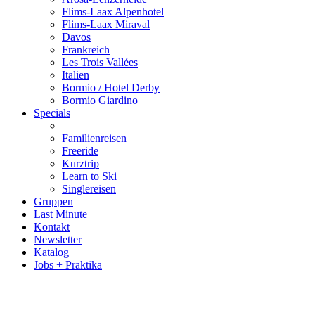
Flims-Laax Alpenhotel
Flims-Laax Miraval
Davos
Frankreich
Les Trois Vallées
Italien
Bormio / Hotel Derby
Bormio Giardino
Specials
Familienreisen
Freeride
Kurztrip
Learn to Ski
Singlereisen
Gruppen
Last Minute
Kontakt
Newsletter
Katalog
Jobs + Praktika