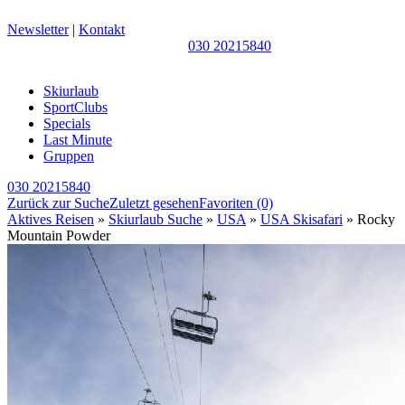
Newsletter
|
Kontakt
030 20215840
Skiurlaub
SportClubs
Specials
Last Minute
Gruppen
030 20215840
Zurück zur Suche
Zuletzt gesehen
Favoriten
(0)
Aktives Reisen
»
Skiurlaub Suche
»
USA
»
USA Skisafari
» Rocky
Mountain Powder