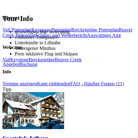
Tour-Info
Internet
Vail Pistenplan
Keystone Pistenplan
Breckenridge Pistenplan
Beaver
deutschsprachige Betreuung
Creek Pistenplan
Schnee- und Wetterbericht
Auswärtiges Amt
erfahrener Tourguides
Unterkünfte in Liftnähe
Webcams
Toureigener Minibus
Preis inklusive Flug und Skipass
Vail
Keystone
Breckenridge
Beaver Creek
Angebot
Buchung
Info
Termine anzeigen
Karte einblenden
FAQ - Häufige Fragen (21)
Tipp