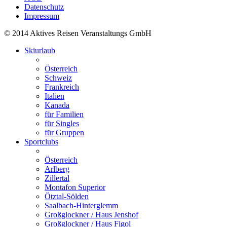
Datenschutz
Impressum
© 2014 Aktives Reisen Veranstaltungs GmbH
Skiurlaub
Österreich
Schweiz
Frankreich
Italien
Kanada
für Familien
für Singles
für Gruppen
Sportclubs
Österreich
Arlberg
Zillertal
Montafon Superior
Ötztal-Sölden
Saalbach-Hinterglemm
Großglockner / Haus Jenshof
Großglockner / Haus Figol