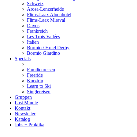
Schweiz
Arosa-Lenzerheide
Flims-Laax Alpenhotel
Flims-Laax Miraval
Davos
Frankreich
Les Trois Vallées
Italien
Bormio / Hotel Derby
Bormio Giardino
Specials
Familienreisen
Freeride
Kurztrip
Learn to Ski
Singlereisen
Gruppen
Last Minute
Kontakt
Newsletter
Katalog
Jobs + Praktika