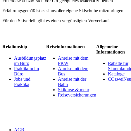
Freeride-Ski bzw. sich vor Ort geeignetes Material zu leihen.
Erfahrungsgemäß ist es sinnvoller eigene Skischuhe mitzubringen.
Für den Skiverleih gibt es einen vergünstigten Vorverkauf.
Relationship
Reiseinformationen
Allgemeine
Informationen
Ausbildungsplatz
Anreise mit dem
im Büro
PKW
Rabatte für
Praktikum im
Anreise mit dem
Stammkund
Büro
Bus
Kataloge
Jobs und
Anreise mit der
COzweiNeut
Praktika
Bahn
Skikurse & mehr
Reiseversicherungen
AGB