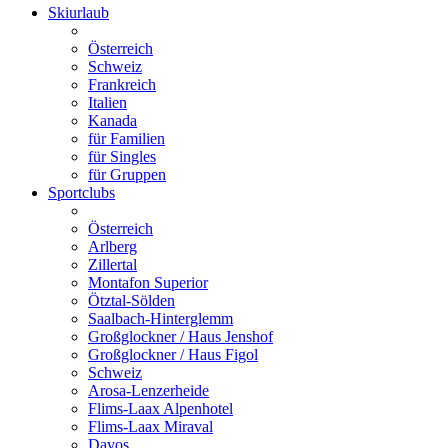
Skiurlaub
Österreich
Schweiz
Frankreich
Italien
Kanada
für Familien
für Singles
für Gruppen
Sportclubs
Österreich
Arlberg
Zillertal
Montafon Superior
Ötztal-Sölden
Saalbach-Hinterglemm
Großglockner / Haus Jenshof
Großglockner / Haus Figol
Schweiz
Arosa-Lenzerheide
Flims-Laax Alpenhotel
Flims-Laax Miraval
Davos