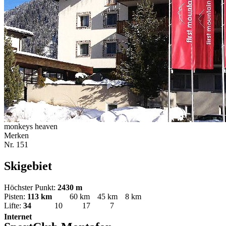
monkeys heaven
Merken
Nr.
151
Skigebiet
Höchster Punkt:
2430 m
Pisten:
113 km
60 km
45 km
8 km
Lifte:
34
10
17
7
Internet