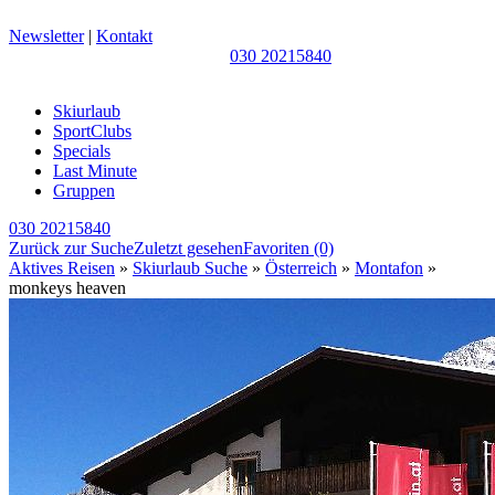
Newsletter
|
Kontakt
030 20215840
Skiurlaub
SportClubs
Specials
Last Minute
Gruppen
030 20215840
Zurück zur Suche
Zuletzt gesehen
Favoriten
(0)
Aktives Reisen
»
Skiurlaub Suche
»
Österreich
»
Montafon
»
monkeys heaven