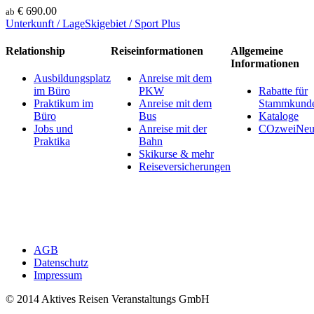
€ 690.00
ab
Unterkunft / Lage
Skigebiet / Sport
Plus
Relationship
Reiseinformationen
Allgemeine
Informationen
Ausbildungsplatz
Anreise mit dem
im Büro
PKW
Rabatte für
Praktikum im
Anreise mit dem
Stammkund
Büro
Bus
Kataloge
Jobs und
Anreise mit der
COzweiNeut
Praktika
Bahn
Skikurse & mehr
Reiseversicherungen
AGB
Datenschutz
Impressum
© 2014 Aktives Reisen Veranstaltungs GmbH