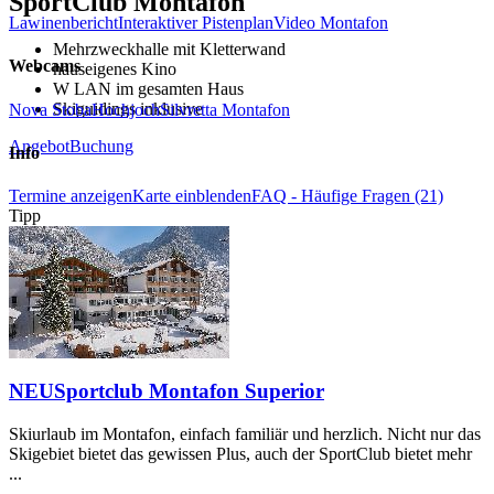
SportClub Montafon
Lawinenbericht
Interaktiver Pistenplan
Video Montafon
Mehrzweckhalle mit Kletterwand
Webcams
hauseigenes Kino
W LAN im gesamten Haus
Skiguidings inklusive
Nova Stoba
Hochjoch
Silvretta Montafon
Angebot
Buchung
Info
Termine anzeigen
Karte einblenden
FAQ - Häufige Fragen (21)
Tipp
NEU
Sportclub Montafon Superior
Skiurlaub im Montafon, einfach familiär und herzlich. Nicht nur das
Skigebiet bietet das gewissen Plus, auch der SportClub bietet mehr
...