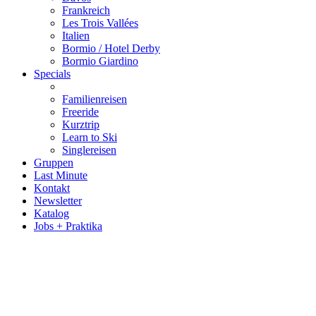
Frankreich
Les Trois Vallées
Italien
Bormio / Hotel Derby
Bormio Giardino
Specials
Familienreisen
Freeride
Kurztrip
Learn to Ski
Singlereisen
Gruppen
Last Minute
Kontakt
Newsletter
Katalog
Jobs + Praktika