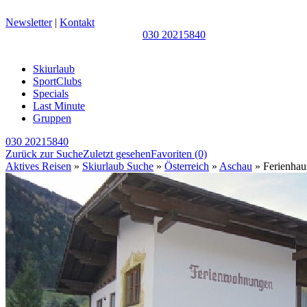
Newsletter
|
Kontakt
030 20215840
Skiurlaub
SportClubs
Specials
Last Minute
Gruppen
030 20215840
Zurück zur Suche
Zuletzt gesehen
Favoriten
(0)
Aktives Reisen
»
Skiurlaub Suche
»
Österreich
»
Aschau
» Ferienhaus