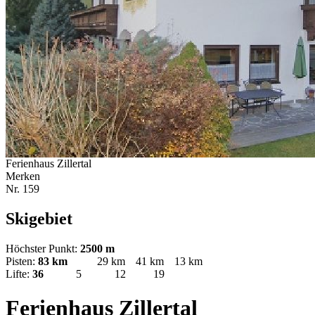
Ferienhaus Zillertal
Merken
Nr.
159
Skigebiet
Höchster Punkt:
2500 m
Pisten:
83 km
29 km
41 km
13 km
Lifte:
36
5
12
19
Ferienhaus Zillertal