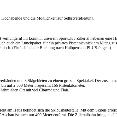
 Kochabende und die Möglichkeit zur Selbstverpflegung.
ht verhungern! Ihr könnt in unserem SportClub Zillertal nebenan eine
euch auch ein Lunchpaket für ein privates Pistenpicknick am Mittag 
tisch. (Einfach bei der Buchung nach Halbpension PLUS fragen.)
rtsverbänden und 3 Skigebieten zu einem großen Spektakel. Der zusam
 bis auf 2.500 Meter insgesamt 166 Pistenkilometer.
Jahre alten Ort mit viel Charme und Flair.
irekt am Haus befindet sich die Skibushaltestelle. Mit dem Skibus errei
Aschau ist auch nur 400 Meter entfernt. Die Zillertalbahn bringt euch