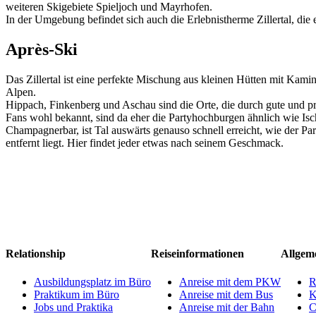
weiteren Skigebiete Spieljoch und Mayrhofen.
In der Umgebung befindet sich auch die Erlebnistherme Zillertal, die 
Après-Ski
Das Zillertal ist eine perfekte Mischung aus kleinen Hütten mit Kam
Alpen.
Hippach, Finkenberg und Aschau sind die Orte, die durch gute und p
Fans wohl bekannt, sind da eher die Partyhochburgen ähnlich wie I
Champagnerbar, ist Tal auswärts genauso schnell erreicht, wie der Pa
entfernt liegt. Hier findet jeder etwas nach seinem Geschmack.
Relationship
Reiseinformationen
Allgem
Ausbildungsplatz im Büro
Anreise mit dem PKW
R
Praktikum im Büro
Anreise mit dem Bus
K
Jobs und Praktika
Anreise mit der Bahn
C