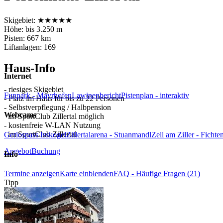
Skigebiet:
★
★
★
★
★
Höhe: bis 3.250 m
Pisten: 667 km
Liftanlagen: 169
Haus-Info
Internet
- riesiges Skigebiet
Funpark - Mayrhofen
Lawinenbericht
Pistenplan - interaktiv
- Platz im Haus für bis zu 22 Personen
- Selbstverpflegung / Halbpension
Webcams
im SportClub Zillertal möglich
- kostenfreie W-LAN Nutzung
im SportClub Zillertal
Gerlospass Isskogel
Zillertalarena - Stuanmandl
Zell am Ziller - Fichte
Angebot
Buchung
Info
Termine anzeigen
Karte einblenden
FAQ - Häufige Fragen (21)
Tipp