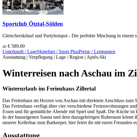
Sportclub Ötztal-Sölden
Gletscherskilauf und Partyhotspot - Die perfekte Mischung in einem 
€ 589.00
ab
Unterkunft / Lage
Skigebiet / Sport
Plus
Preise / Leistungen
Ausstattung
|
Verpflegung
|
Lage / Region
|
Après-Ski
Winterreisen nach Aschau im Zil
Winterurlaub im Ferienhaus Zillertal
Das Ferienhaus im Herzen von Aschau mit direktem Anschluss zum Ski
Das Ferienhaus verfügt über vier verschiedene Ferienwohnungen und 
Essen und für gemütliche Abende mit Spiel und Spaß. Die Küche ist 
In der hauseigenen Sauna und dem dazugehörigen Ruheraum könnt ihr e
unserer Kellerbar zum Barkeeper, hier feiert ihr mit euren Freunden e
Ausstattung