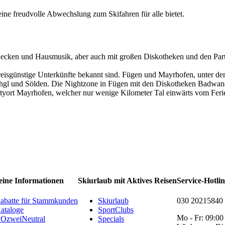
eine freudvolle Abwechslung zum Skifahren für alle bietet.
inecken und Hausmusik, aber auch mit großen Diskotheken und den Part
reisgünstige Unterkünfte bekannt sind. Fügen und Mayrhofen, unter de
schgl und Sölden. Die Nightzone in Fügen mit den Diskotheken Badwan
rtyort Mayrhofen, welcher nur wenige Kilometer Tal einwärts vom Ferie
eine Informationen
Skiurlaub mit Aktives Reisen
Service-Hotli
abatte für Stammkunden
Skiurlaub
030 20215840
ataloge
SportClubs
Mo - Fr: 09:00
OzweiNeutral
Specials