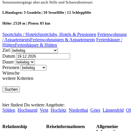
Sonnenuntergänge aber auch Stille und Schneeabenteuer.
Liftanlagen: 3 Gondeln | 10 Sessellifte | 12 Schlepplifte
Höhe: 2520 m | Pisten: 85 km
Sportclubs / Hotels
Sportclubs, Hotels & Pensionen
Ferienwohnung
/ Appartements
Ferienwohnungen & Appartements
Ferienhäuser /
Hütten
Ferienhäuser & Hütten
Ziel
Datum
Dauer
Personen
Wünsche
weitere Kriterien
hier findest Du weitere Angebote:
Sölden
Hochgurgl
Vent
Hochötz
Niederthai
Gries
Längenfeld
Ob
Relationship
Reiseinformationen
Allgemeine