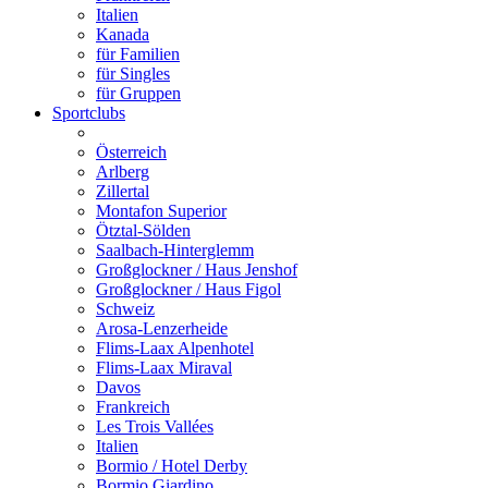
Italien
Kanada
für Familien
für Singles
für Gruppen
Sportclubs
Österreich
Arlberg
Zillertal
Montafon Superior
Ötztal-Sölden
Saalbach-Hinterglemm
Großglockner / Haus Jenshof
Großglockner / Haus Figol
Schweiz
Arosa-Lenzerheide
Flims-Laax Alpenhotel
Flims-Laax Miraval
Davos
Frankreich
Les Trois Vallées
Italien
Bormio / Hotel Derby
Bormio Giardino