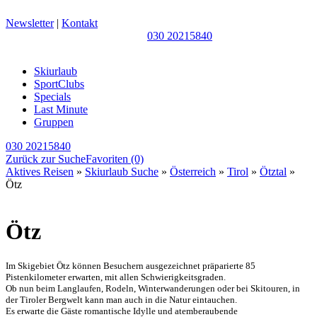
Newsletter
|
Kontakt
030 20215840
Skiurlaub
SportClubs
Specials
Last Minute
Gruppen
030 20215840
Zurück zur Suche
Favoriten
(0)
Aktives Reisen
»
Skiurlaub Suche
»
Österreich
»
Tirol
»
Ötztal
»
Ötz
Ötz
Im Skigebiet Ötz können Besuchern ausgezeichnet präparierte 85
Pistenkilometer erwarten, mit allen Schwierigkeitsgraden.
Ob nun beim Langlaufen, Rodeln, Winterwanderungen oder bei Skitouren, in
der Tiroler Bergwelt kann man auch in die Natur eintauchen.
Es erwarte die Gäste romantische Idylle und atemberaubende