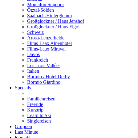
Montafon Superior
Ötztal-Sölden
Saalbach-Hinterglemm
Großglockner / Haus Jenshof
Großglockner / Haus Figol
Schweiz
Arosa-Lenzerheide
Flims-Laax Alpenhotel
Flims-Laax Miraval
Davos
Frankreich
Les Trois Vallées
Italien
Bormio / Hotel Derby
Bormio Giardino
Specials
Familienreisen
Freeride
Kurztrip
Learn to Ski
Singlereisen
Gruppen
Last Minute
Kontakt