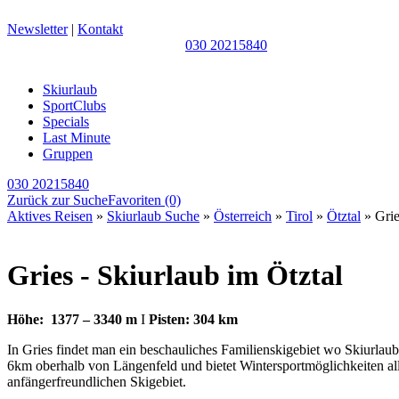
Newsletter
|
Kontakt
030 20215840
Skiurlaub
SportClubs
Specials
Last Minute
Gruppen
030 20215840
Zurück zur Suche
Favoriten
(0)
Aktives Reisen
»
Skiurlaub Suche
»
Österreich
»
Tirol
»
Ötztal
» Grie
Gries - Skiurlaub im Ötztal
Höhe:
1377 – 3340 m
I
Pisten: 304 km
In Gries findet man ein beschauliches Familienskigebiet wo Skiurla
6km oberhalb von Längenfeld und bietet Wintersportmöglichkeiten al
anfängerfreundlichen Skigebiet.