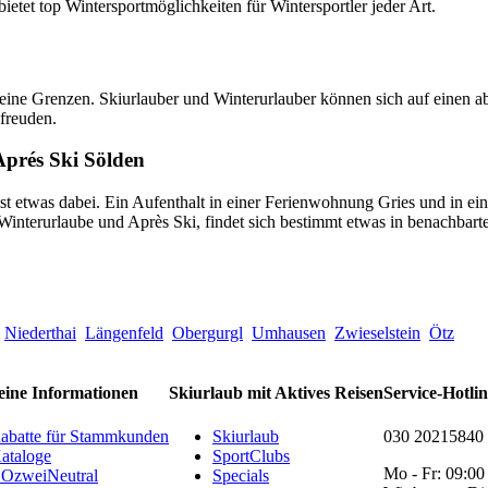
bietet top Wintersportmöglichkeiten für Wintersportler jeder Art.
ine Grenzen. Skiurlauber und Winterurlauber können sich auf einen ab
sfreuden.
Aprés Ski Sölden
 ist etwas dabei. Ein Aufenthalt in einer Ferienwohnung Gries und in e
 Winterurlaube und Après Ski, findet sich bestimmt etwas in benachbart
Niederthai
Längenfeld
Obergurgl
Umhausen
Zwieselstein
Ötz
eine Informationen
Skiurlaub mit Aktives Reisen
Service-Hotli
abatte für Stammkunden
Skiurlaub
030 20215840
ataloge
SportClubs
Mo - Fr: 09:00
OzweiNeutral
Specials