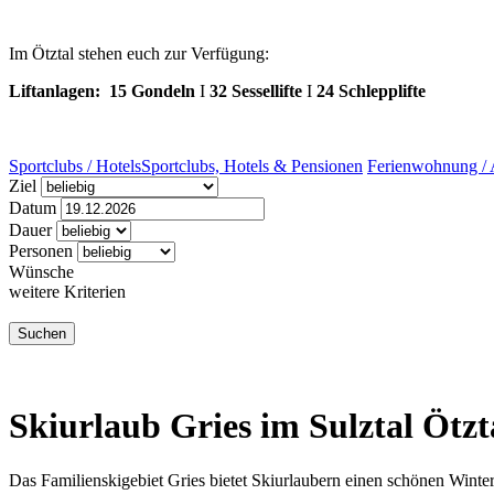
Im Ötztal stehen euch zur Verfügung:
Liftanlagen:
15 Gondeln
I
32 Sessellifte
I
24 Schlepplifte
Sportclubs / Hotels
Sportclubs, Hotels & Pensionen
Ferienwohnung / 
Ziel
Datum
Dauer
Personen
Wünsche
weitere Kriterien
Skiurlaub Gries im Sulztal Ötzt
Das Familienskigebiet Gries bietet Skiurlaubern einen schönen Winter