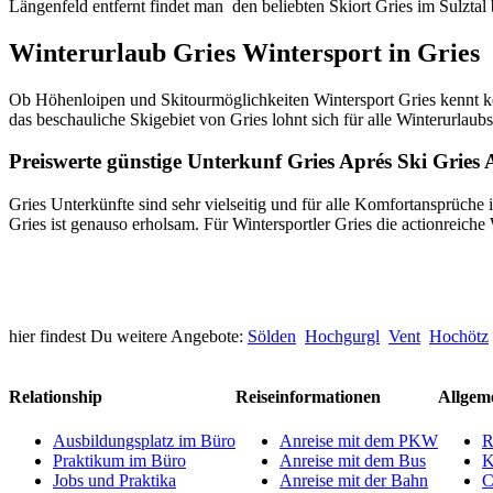
Längenfeld entfernt findet man
den beliebten Skiort Gries im Sulztal 
Winterurlaub Gries Wintersport in Gries
Ob Höhenloipen und Skitourmöglichkeiten Wintersport Gries kennt ke
das beschauliche Skigebiet von Gries lohnt sich für alle Winterurlaub
Preiswerte günstige Unterkunf Gries Aprés Ski Gries 
Gries Unterkünfte sind sehr vielseitig und für alle Komfortansprüche
Gries ist genauso erholsam. Für Wintersportler Gries die actionreiche
hier findest Du weitere Angebote:
Sölden
Hochgurgl
Vent
Hochötz
Relationship
Reiseinformationen
Allgem
Ausbildungsplatz im Büro
Anreise mit dem PKW
R
Praktikum im Büro
Anreise mit dem Bus
K
Jobs und Praktika
Anreise mit der Bahn
C