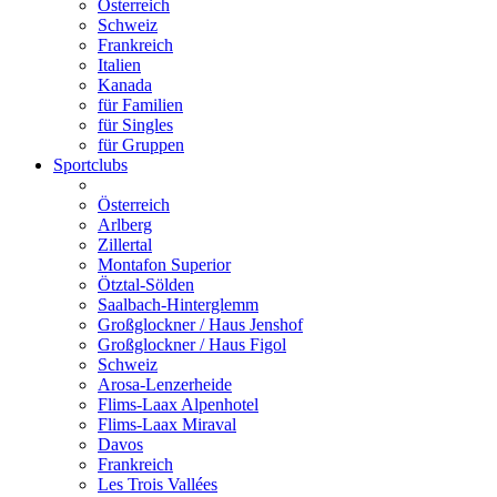
Österreich
Schweiz
Frankreich
Italien
Kanada
für Familien
für Singles
für Gruppen
Sportclubs
Österreich
Arlberg
Zillertal
Montafon Superior
Ötztal-Sölden
Saalbach-Hinterglemm
Großglockner / Haus Jenshof
Großglockner / Haus Figol
Schweiz
Arosa-Lenzerheide
Flims-Laax Alpenhotel
Flims-Laax Miraval
Davos
Frankreich
Les Trois Vallées