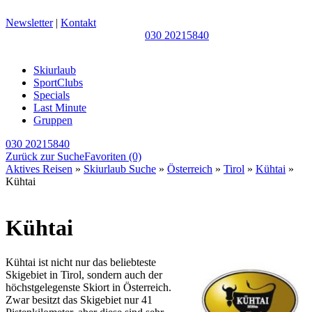
Newsletter
|
Kontakt
030 20215840
Skiurlaub
SportClubs
Specials
Last Minute
Gruppen
030 20215840
Zurück zur Suche
Favoriten
(0)
Aktives Reisen
»
Skiurlaub Suche
»
Österreich
»
Tirol
»
Kühtai
»
Kühtai
Kühtai
Kühtai ist nicht nur das beliebteste
Skigebiet in Tirol, sondern auch der
höchstgelegenste Skiort in Österreich.
Zwar besitzt das Skigebiet nur 41