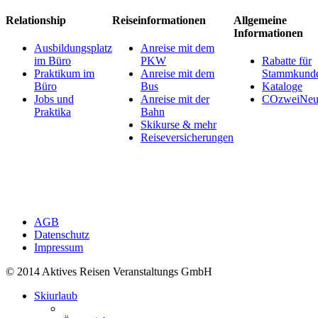
Relationship
Reiseinformationen
Allgemeine
Informationen
Ausbildungsplatz
Anreise mit dem
im Büro
PKW
Rabatte für
Praktikum im
Anreise mit dem
Stammkund
Büro
Bus
Kataloge
Jobs und
Anreise mit der
COzweiNeut
Praktika
Bahn
Skikurse & mehr
Reiseversicherungen
AGB
Datenschutz
Impressum
© 2014 Aktives Reisen Veranstaltungs GmbH
Skiurlaub