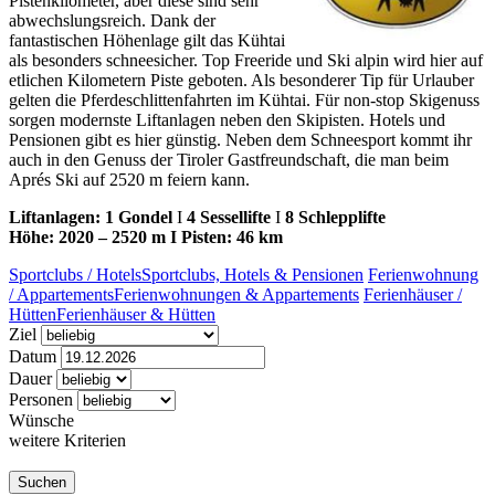
Pistenkilometer, aber diese sind sehr
abwechslungsreich.
Dank der
fantastischen Höhenlage gilt das Kühtai
als besonders schneesicher. Top Freeride und Ski alpin wird hier auf
etlichen Kilometern Piste geboten. Als besonderer Tip für Urlauber
gelten die Pferdeschlittenfahrten im Kühtai. Für non-stop Skigenuss
sorgen modernste Liftanlagen neben den Skipisten. Hotels und
Pensionen gibt es hier günstig.
Neben dem Schneesport kommt ihr
auch in den Genuss der Tiroler Gastfreundschaft, die man beim
Aprés Ski auf 2520 m feiern kann.
Liftanlagen: 1 Gondel
I
4 Sessellifte
I
8 Schlepplifte
Höhe: 2020 – 2520 m I Pisten:
46 km
Sportclubs / Hotels
Sportclubs, Hotels & Pensionen
Ferienwohnung
/ Appartements
Ferienwohnungen & Appartements
Ferienhäuser /
Hütten
Ferienhäuser & Hütten
Ziel
Datum
Dauer
Personen
Wünsche
weitere Kriterien