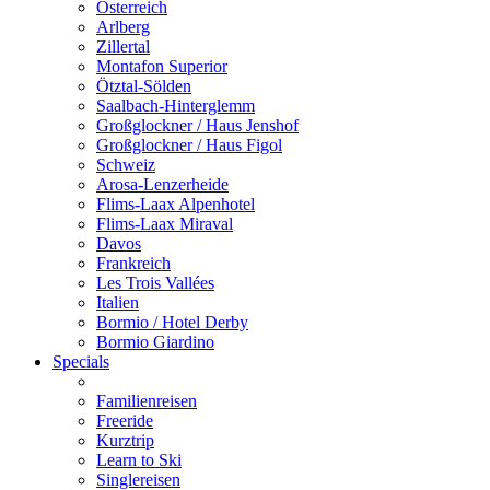
Österreich
Arlberg
Zillertal
Montafon Superior
Ötztal-Sölden
Saalbach-Hinterglemm
Großglockner / Haus Jenshof
Großglockner / Haus Figol
Schweiz
Arosa-Lenzerheide
Flims-Laax Alpenhotel
Flims-Laax Miraval
Davos
Frankreich
Les Trois Vallées
Italien
Bormio / Hotel Derby
Bormio Giardino
Specials
Familienreisen
Freeride
Kurztrip
Learn to Ski
Singlereisen