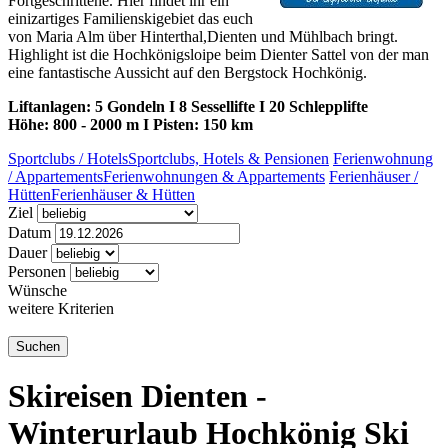
Fortgeschrittene. Hier findet ihr ein
einizartiges Familienskigebiet das euch
von Maria Alm über Hinterthal,Dienten und Mühlbach bringt.
Highlight ist die Hochkönigsloipe beim Dienter Sattel von der man
eine fantastische Aussicht auf den Bergstock Hochkönig.
Liftanlagen: 5 Gondeln I 8 Sessellifte I 20 Schlepplifte
Höhe: 800 - 2000 m I Pisten: 150 km
Sportclubs / Hotels
Sportclubs, Hotels & Pensionen
Ferienwohnung
/ Appartements
Ferienwohnungen & Appartements
Ferienhäuser /
Hütten
Ferienhäuser & Hütten
Ziel
Datum
Dauer
Personen
Wünsche
weitere Kriterien
Skireisen Dienten -
Winterurlaub Hochkönig Ski