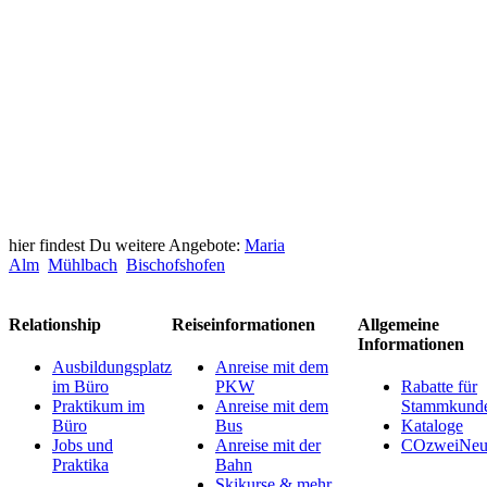
hier findest Du weitere Angebote:
Maria
Alm
Mühlbach
Bischofshofen
Relationship
Reiseinformationen
Allgemeine
Informationen
Ausbildungsplatz
Anreise mit dem
im Büro
PKW
Rabatte für
Praktikum im
Anreise mit dem
Stammkund
Büro
Bus
Kataloge
Jobs und
Anreise mit der
COzweiNeut
Praktika
Bahn
Skikurse & mehr