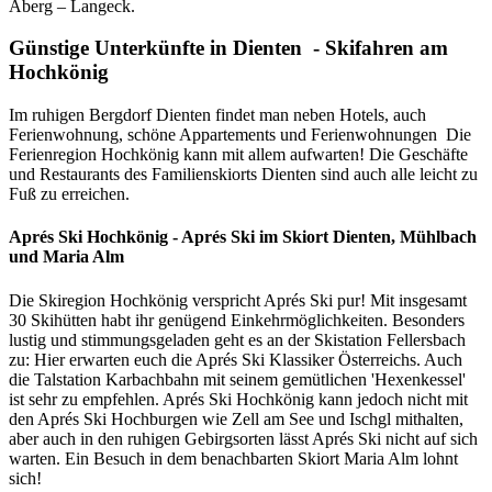
Aberg – Langeck.
Günstige Unterkünfte in Dienten - Skifahren am
Hochkönig
Im ruhigen Bergdorf Dienten findet man neben Hotels, auch
Ferienwohnung, schöne Appartements und Ferienwohnungen Die
Ferienregion Hochkönig kann mit allem aufwarten! Die Geschäfte
und Restaurants des Familienskiorts Dienten sind auch alle leicht zu
Fuß zu erreichen.
Aprés Ski Hochkönig - Aprés Ski im Skiort Dienten, Mühlbach
und Maria Alm
Die Skiregion Hochkönig verspricht Aprés Ski pur! Mit insgesamt
30 Skihütten habt ihr genügend Einkehrmöglichkeiten. Besonders
lustig und stimmungsgeladen geht es an der Skistation Fellersbach
zu: Hier erwarten euch die Aprés Ski Klassiker Österreichs. Auch
die Talstation Karbachbahn mit seinem gemütlichen 'Hexenkessel'
ist sehr zu empfehlen. Aprés Ski Hochkönig kann jedoch nicht mit
den Aprés Ski Hochburgen wie Zell am See und Ischgl mithalten,
aber auch in den ruhigen Gebirgsorten lässt Aprés Ski nicht auf sich
warten. Ein Besuch in dem benachbarten Skiort Maria Alm lohnt
sich!