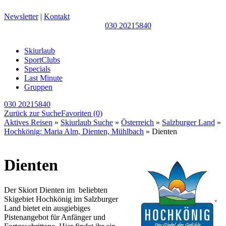
Newsletter
|
Kontakt
030 20215840
Skiurlaub
SportClubs
Specials
Last Minute
Gruppen
030 20215840
Zurück zur Suche
Favoriten
(0)
Aktives Reisen
»
Skiurlaub Suche
»
Österreich
»
Salzburger Land
»
Hochkönig: Maria Alm, Dienten, Mühlbach
» Dienten
Dienten
Der Skiort Dienten im beliebten
Skigebiet Hochkönig im Salzburger
Land bietet ein ausgiebiges
Pistenangebot für Anfänger und