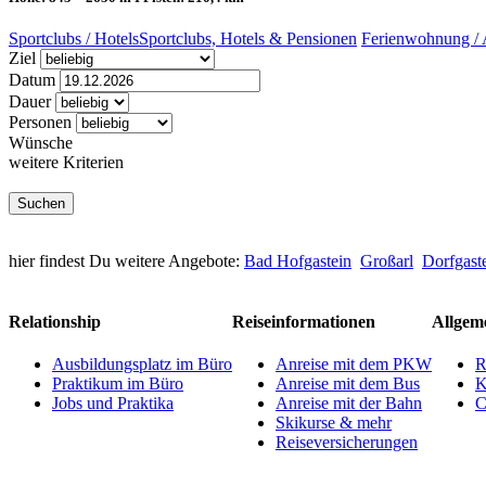
Sportclubs / Hotels
Sportclubs, Hotels & Pensionen
Ferienwohnung / 
Ziel
Datum
Dauer
Personen
Wünsche
weitere Kriterien
hier findest Du weitere Angebote:
Bad Hofgastein
Großarl
Dorfgast
Relationship
Reiseinformationen
Allgem
Ausbildungsplatz im Büro
Anreise mit dem PKW
R
Praktikum im Büro
Anreise mit dem Bus
K
Jobs und Praktika
Anreise mit der Bahn
C
Skikurse & mehr
Reiseversicherungen