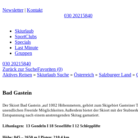
Newsletter
|
Kontakt
030 20215840
Skiurlaub
SportClubs
Specials
Last Minute
Gruppen
030 20215840
Zurück zur Suche
Favoriten
(0)
Aktives Reisen
»
Skiurlaub Suche
»
Österreich
»
Salzburger Land
»
Bad Gastein
Der Skiort Bad Gastein ,auf 1002 Höhenmetern, gehört zum Skigebiet Gasteiner Ta
unendlichen Freeride Möglichkeiten.Außerdem bietet der Skiort mit der Stubner
Entspannung nach einem anstrengenden Skitag garnatiert.
Liftanlagen: 13 Gondeln I 18 Sessellifte I 12 Schlepplifte
Höhe: 845 – 2650 m I
Pisten: 210,4 km