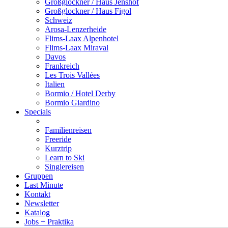
Großglockner / Haus Jenshof
Großglockner / Haus Figol
Schweiz
Arosa-Lenzerheide
Flims-Laax Alpenhotel
Flims-Laax Miraval
Davos
Frankreich
Les Trois Vallées
Italien
Bormio / Hotel Derby
Bormio Giardino
Specials
Familienreisen
Freeride
Kurztrip
Learn to Ski
Singlereisen
Gruppen
Last Minute
Kontakt
Newsletter
Katalog
Jobs + Praktika