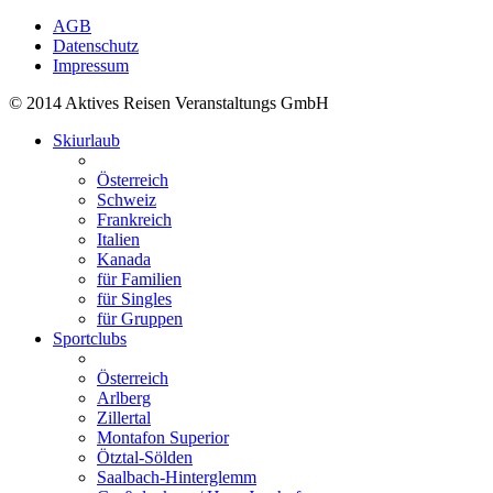
AGB
Datenschutz
Impressum
© 2014 Aktives Reisen Veranstaltungs GmbH
Skiurlaub
Österreich
Schweiz
Frankreich
Italien
Kanada
für Familien
für Singles
für Gruppen
Sportclubs
Österreich
Arlberg
Zillertal
Montafon Superior
Ötztal-Sölden
Saalbach-Hinterglemm