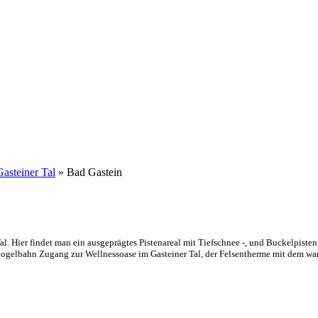
Gasteiner Tal
» Bad Gastein
l. Hier findet man ein ausgeprägtes Pistenareal mit Tiefschnee -, und Buckelpiste
kogelbahn Zugang zur Wellnessoase im Gasteiner Tal, der Felsentherme mit dem w