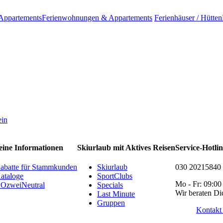
Appartements
Ferienwohnungen & Appartements
Ferienhäuser / Hütten
ein
eine Informationen
Skiurlaub mit Aktives Reisen
Service-Hotli
abatte für Stammkunden
Skiurlaub
030 20215840
ataloge
SportClubs
Mo - Fr: 09:00
OzweiNeutral
Specials
Wir beraten Di
Last Minute
Gruppen
Kontakt