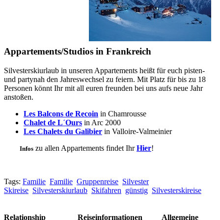
Appartements/Studios in Frankreich
Silvesterskiurlaub in unseren Appartements heißt für euch pisten-
und partynah den Jahreswechsel zu feiern. Mit Platz für bis zu 18
Personen könnt Ihr mit all euren freunden bei uns aufs neue Jahr
anstoßen.
Les Balcons de Recoin
in Chamrousse
Chalet de L´Ours
in Arc 2000
Les Chalets du Galibier
in Valloire-Valmeinier
zu allen Appartements findet Ihr
Hier
!
Infos
Tags:
Familie
Familie
Gruppenreise
Silvester
Skireise
Silvesterskiurlaub
Skifahren
günstig
Silvesterskireise
Relationship
Reiseinformationen
Allgemeine