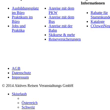
Informationen
Ausbildungsplatz
Anreise mit dem
im Büro
PKW
Rabatte für
Praktikum im
Anreise mit dem
Stammkund
Büro
Bus
Kataloge
Jobs und
Anreise mit der
COzweiNeut
Praktika
Bahn
Skikurse & mehr
Reiseversicherungen
AGB
Datenschutz
Impressum
© 2014 Aktives Reisen Veranstaltungs GmbH
Skiurlaub
Österreich
Schweiz