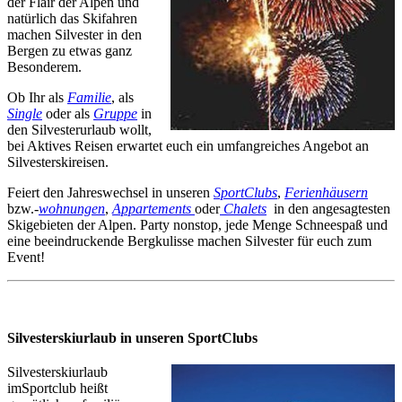
der Flair der Alpen und
natürlich das Skifahren
machen Silvester in den
Bergen zu etwas ganz
Besonderem.
Ob Ihr als
Familie
, als
Single
oder als
Gruppe
in
den Silvesterurlaub wollt,
bei Aktives Reisen erwartet euch ein umfangreiches Angebot an
Silvesterskireisen.
Feiert den Jahreswechsel in unseren
SportClubs
,
Ferienhäusern
bzw.-
wohnungen
,
Appartements
oder
Chalets
in den angesagtesten
Skigebieten der Alpen. Party nonstop, jede Menge Schneespaß und
eine beeindruckende Bergkulisse machen Silvester für euch zum
Event!
Silvesterskiurlaub in unseren SportClubs
Silvesterskiurlaub
imSportclub heißt