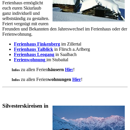
Ferienhaus ermöglicht
euch euren Skiurlaub
ganz individuell und
selbstständig zu gestalten.
Feiert vergnügt mit euren
Freunden und Bekannten den Jahreswechsel im Ferienhaus oder der
Ferienwohnung.
Ferienhaus Finkenberg
im Zillertal
Ferienhaus Talblick
in Flirsch a.Arlberg
Ferienhaus Leogang
in Saalbach
Ferienwohnung
im Stubaital
zu allen Ferien
häusern
Hie
r
!
Infos
zu allen Ferien
wohnungen
Hier
!
Infos
Silvesterskireisen in