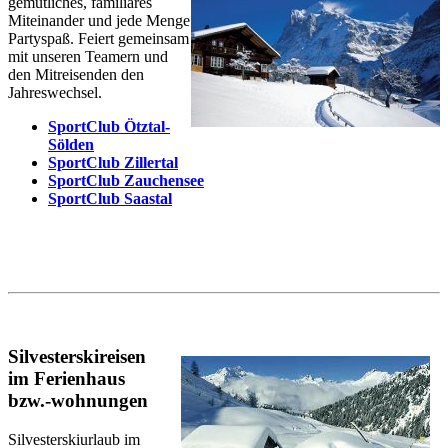
gemütliches, familiäres
Miteinander und jede Menge
Partyspaß. Feiert gemeinsam
mit unseren Teamern und
den Mitreisenden den
Jahreswechsel.
SportClub Ötztal
-
Sölden
SportClub Zillertal
SportClub Zauchensee
SportClub Saastal
Silvesterskireisen
im Ferienhaus
bzw.-wohnungen
Silvesterskiurlaub im