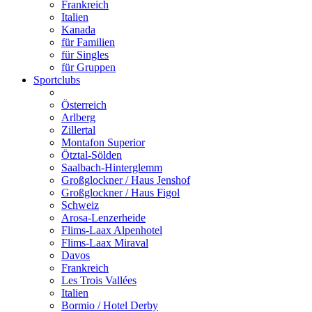
Frankreich
Italien
Kanada
für Familien
für Singles
für Gruppen
Sportclubs
Österreich
Arlberg
Zillertal
Montafon Superior
Ötztal-Sölden
Saalbach-Hinterglemm
Großglockner / Haus Jenshof
Großglockner / Haus Figol
Schweiz
Arosa-Lenzerheide
Flims-Laax Alpenhotel
Flims-Laax Miraval
Davos
Frankreich
Les Trois Vallées
Italien
Bormio / Hotel Derby