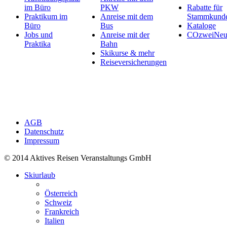
im Büro
PKW
Rabatte für
Praktikum im
Anreise mit dem
Stammkund
Büro
Bus
Kataloge
Jobs und
Anreise mit der
COzweiNeut
Praktika
Bahn
Skikurse & mehr
Reiseversicherungen
AGB
Datenschutz
Impressum
© 2014 Aktives Reisen Veranstaltungs GmbH
Skiurlaub
Österreich
Schweiz
Frankreich
Italien