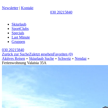
Newsletter
|
Kontakt
030 20215840
Skiurlaub
SportClubs
Specials
Last Minute
Gruppen
030 20215840
Zurück zur Suche
Zuletzt gesehen
Favoriten
(0)
Aktives Reisen
»
Skiurlaub Suche
»
Schweiz
»
Nendaz
»
Ferienwohnung Valaisia 35A