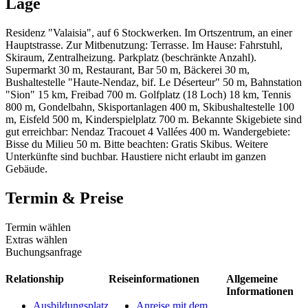
Lage
Residenz "Valaisia", auf 6 Stockwerken. Im Ortszentrum, an einer
Hauptstrasse. Zur Mitbenutzung: Terrasse. Im Hause: Fahrstuhl,
Skiraum, Zentralheizung. Parkplatz (beschränkte Anzahl).
Supermarkt 30 m, Restaurant, Bar 50 m, Bäckerei 30 m,
Bushaltestelle "Haute-Nendaz, bif. Le Déserteur" 50 m, Bahnstation
"Sion" 15 km, Freibad 700 m. Golfplatz (18 Loch) 18 km, Tennis
800 m, Gondelbahn, Skisportanlagen 400 m, Skibushaltestelle 100
m, Eisfeld 500 m, Kinderspielplatz 700 m. Bekannte Skigebiete sind
gut erreichbar: Nendaz Tracouet 4 Vallées 400 m. Wandergebiete:
Bisse du Milieu 50 m. Bitte beachten: Gratis Skibus. Weitere
Unterkünfte sind buchbar. Haustiere nicht erlaubt im ganzen
Gebäude.
Termin & Preise
Termin wählen
Extras wählen
Buchungsanfrage
Relationship
Reiseinformationen
Allgemeine
Informationen
Ausbildungsplatz
Anreise mit dem