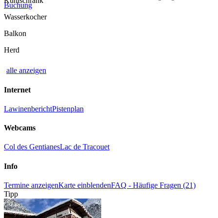
Kühlschrank
Buchung
Wasserkocher
Balkon
Herd
alle anzeigen
Internet
Lawinenbericht
Pistenplan
Webcams
Col des Gentianes
Lac de Tracouet
Info
Termine anzeigen
Karte einblenden
FAQ - Häufige Fragen (21)
Tipp