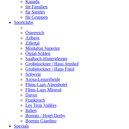
Kanada
für Familien
für Singles
für Gruppen
Sportclubs
Österreich
Arlberg
Zillertal
Montafon Superior
Ötztal-Sölden
Saalbach-Hinterglemm
Großglockner / Haus Jenshof
Großglockner / Haus Figol
Schweiz
Arosa-Lenzerheide
Flims-Laax Alpenhotel
Flims-Laax Miraval
Davos
Frankreich
Les Trois Vallées
Italien
Bormio / Hotel Derby
Bormio Giardino
Specials