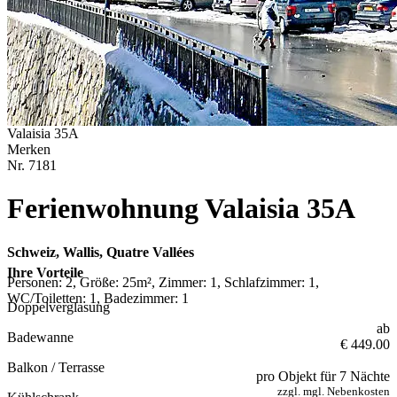
Valaisia 35A
Merken
Nr.
7181
Ferienwohnung Valaisia 35A
Schweiz, Wallis, Quatre Vallées
Ihre Vorteile
Personen: 2, Größe: 25m², Zimmer: 1, Schlafzimmer: 1,
WC/Toiletten: 1, Badezimmer: 1
Doppelverglasung
ab
Badewanne
€ 449.00
Balkon / Terrasse
pro Objekt für 7 Nächte
zzgl. mgl. Nebenkosten