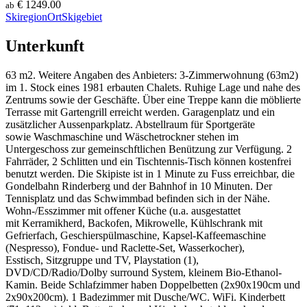
€ 1249.00
ab
Skiregion
Ort
Skigebiet
Unterkunft
63 m2. Weitere Angaben des Anbieters: 3-Zimmerwohnung (63m2)
im 1. Stock eines 1981 erbauten Chalets. Ruhige Lage und nahe des
Zentrums sowie der Geschäfte. Über eine Treppe kann die möblierte
Terrasse mit Gartengrill erreicht werden. Garagenplatz und ein
zusätzlicher Aussenparkplatz. Abstellraum für Sportgeräte
sowie Waschmaschine und Wäschetrockner stehen im
Untergeschoss zur gemeinschftlichen Benützung zur Verfügung. 2
Fahrräder, 2 Schlitten und ein Tischtennis-Tisch können kostenfrei
benutzt werden. Die Skipiste ist in 1 Minute zu Fuss erreichbar, die
Gondelbahn Rinderberg und der Bahnhof in 10 Minuten. Der
Tennisplatz und das Schwimmbad befinden sich in der Nähe.
Wohn-/Esszimmer mit offener Küche (u.a. ausgestattet
mit Kerramikherd, Backofen, Mikrowelle, Kühlschrank mit
Gefrierfach, Geschierspülmaschine, Kapsel-Kaffeemaschine
(Nespresso), Fondue- und Raclette-Set, Wasserkocher),
Esstisch, Sitzgruppe und TV, Playstation (1),
DVD/CD/Radio/Dolby surround System, kleinem Bio-Ethanol-
Kamin. Beide Schlafzimmer haben Doppelbetten (2x90x190cm und
2x90x200cm). 1 Badezimmer mit Dusche/WC. WiFi. Kinderbett