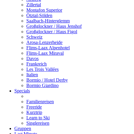
Zillertal
Montafon Superior
Ötztal-Sölden
Saalbach-Hinterglemm
Großglockner / Haus Jenshof
Großglockner / Haus Figol
Schweiz
Arosa-Lenzerheide
Flims-Laax Alpenhotel
Flims-Laax Miraval
Davos
Frankreich
Les Trois Vallées
Italien
Bormio / Hotel Derby
Bormio Giardino
Specials
Familienreisen
Freeride
Kurztrip
Learn to Ski
Singlereisen
Gruppen
Last Minute