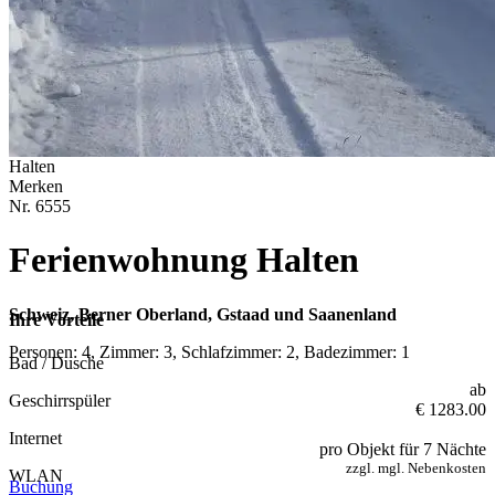
Halten
Merken
Nr.
6555
Ferienwohnung Halten
Schweiz, Berner Oberland, Gstaad und Saanenland
Ihre Vorteile
Personen: 4, Zimmer: 3, Schlafzimmer: 2, Badezimmer: 1
Bad / Dusche
ab
Geschirrspüler
€ 1283.00
Internet
pro Objekt für 7 Nächte
zzgl. mgl. Nebenkosten
WLAN
Buchung