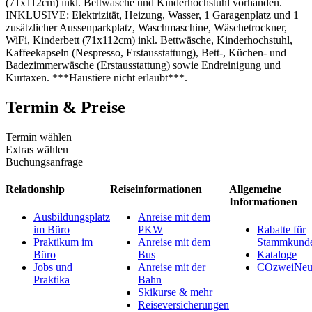
(71x112cm) inkl. Bettwäsche und Kinderhochstuhl vorhanden.
INKLUSIVE: Elektrizität, Heizung, Wasser, 1 Garagenplatz und 1
zusätzlicher Aussenparkplatz, Waschmaschine, Wäschetrockner,
WiFi, Kinderbett (71x112cm) inkl. Bettwäsche, Kinderhochstuhl,
Kaffeekapseln (Nespresso, Erstausstattung), Bett-, Küchen- und
Badezimmerwäsche (Erstausstattung) sowie Endreinigung und
Kurtaxen. ***Haustiere nicht erlaubt***.
Termin & Preise
Termin wählen
Extras wählen
Buchungsanfrage
Relationship
Reiseinformationen
Allgemeine
Informationen
Ausbildungsplatz
Anreise mit dem
im Büro
PKW
Rabatte für
Praktikum im
Anreise mit dem
Stammkund
Büro
Bus
Kataloge
Jobs und
Anreise mit der
COzweiNeut
Praktika
Bahn
Skikurse & mehr
Reiseversicherungen