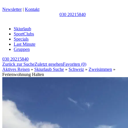
Newsletter
|
Kontakt
030 20215840
Skiurlaub
SportClubs
Specials
Last Minute
Gruppen
030 20215840
Zurück zur Suche
Zuletzt gesehen
Favoriten
(0)
Aktives Reisen
»
Skiurlaub Suche
»
Schweiz
»
Zweisimmen
»
Ferienwohnung Halten