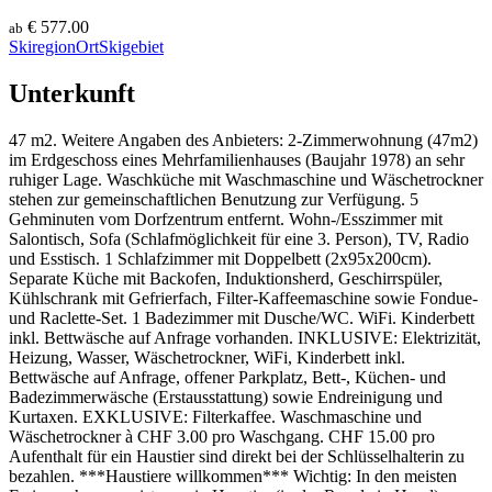
€ 577.00
ab
Skiregion
Ort
Skigebiet
Unterkunft
47 m2. Weitere Angaben des Anbieters: 2-Zimmerwohnung (47m2)
im Erdgeschoss eines Mehrfamilienhauses (Baujahr 1978) an sehr
ruhiger Lage. Waschküche mit Waschmaschine und Wäschetrockner
stehen zur gemeinschaftlichen Benutzung zur Verfügung. 5
Gehminuten vom Dorfzentrum entfernt. Wohn-/Esszimmer mit
Salontisch, Sofa (Schlafmöglichkeit für eine 3. Person), TV, Radio
und Esstisch. 1 Schlafzimmer mit Doppelbett (2x95x200cm).
Separate Küche mit Backofen, Induktionsherd, Geschirrspüler,
Kühlschrank mit Gefrierfach, Filter-Kaffeemaschine sowie Fondue-
und Raclette-Set. 1 Badezimmer mit Dusche/WC. WiFi. Kinderbett
inkl. Bettwäsche auf Anfrage vorhanden. INKLUSIVE: Elektrizität,
Heizung, Wasser, Wäschetrockner, WiFi, Kinderbett inkl.
Bettwäsche auf Anfrage, offener Parkplatz, Bett-, Küchen- und
Badezimmerwäsche (Erstausstattung) sowie Endreinigung und
Kurtaxen. EXKLUSIVE: Filterkaffee. Waschmaschine und
Wäschetrockner à CHF 3.00 pro Waschgang. CHF 15.00 pro
Aufenthalt für ein Haustier sind direkt bei der Schlüsselhalterin zu
bezahlen. ***Haustiere willkommen*** Wichtig: In den meisten