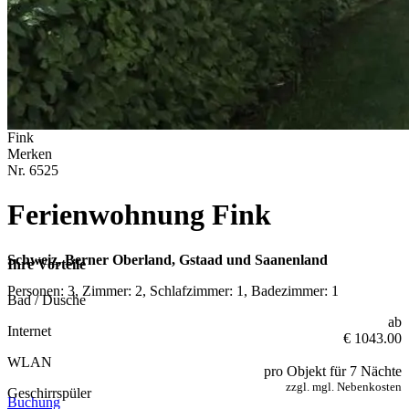
Fink
Merken
Nr.
6525
Ferienwohnung Fink
Schweiz, Berner Oberland, Gstaad und Saanenland
Ihre Vorteile
Personen: 3, Zimmer: 2, Schlafzimmer: 1, Badezimmer: 1
Bad / Dusche
ab
Internet
€ 1043.00
WLAN
pro Objekt für 7 Nächte
zzgl. mgl. Nebenkosten
Geschirrspüler
Buchung