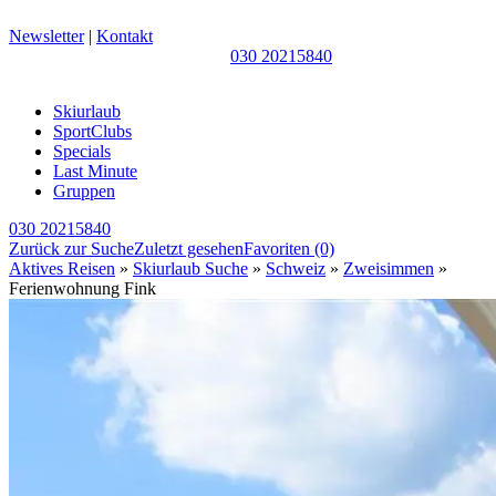
Newsletter
|
Kontakt
030 20215840
Skiurlaub
SportClubs
Specials
Last Minute
Gruppen
030 20215840
Zurück zur Suche
Zuletzt gesehen
Favoriten
(0)
Aktives Reisen
»
Skiurlaub Suche
»
Schweiz
»
Zweisimmen
»
Ferienwohnung Fink