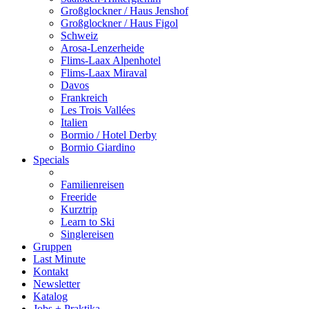
Großglockner / Haus Jenshof
Großglockner / Haus Figol
Schweiz
Arosa-Lenzerheide
Flims-Laax Alpenhotel
Flims-Laax Miraval
Davos
Frankreich
Les Trois Vallées
Italien
Bormio / Hotel Derby
Bormio Giardino
Specials
Familienreisen
Freeride
Kurztrip
Learn to Ski
Singlereisen
Gruppen
Last Minute
Kontakt
Newsletter
Katalog
Jobs + Praktika