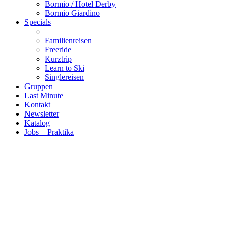
Bormio / Hotel Derby
Bormio Giardino
Specials
Familienreisen
Freeride
Kurztrip
Learn to Ski
Singlereisen
Gruppen
Last Minute
Kontakt
Newsletter
Katalog
Jobs + Praktika