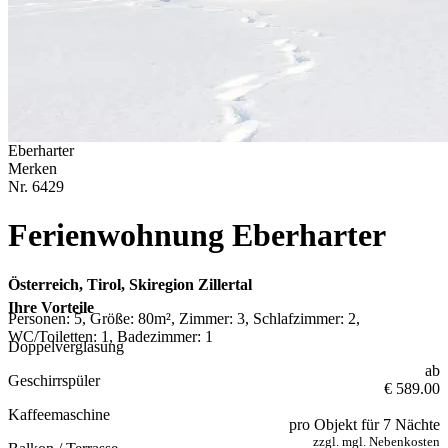
Eberharter
Merken
Nr.
6429
Ferienwohnung Eberharter
Österreich, Tirol, Skiregion Zillertal
Ihre Vorteile
Personen: 5, Größe: 80m², Zimmer: 3, Schlafzimmer: 2,
WC/Toiletten: 1, Badezimmer: 1
Doppelverglasung
ab
Geschirrspüler
€ 589.00
Kaffeemaschine
pro Objekt für 7 Nächte
zzgl. mgl. Nebenkosten