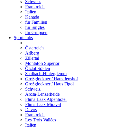
Schweiz
Frankreich
Italien
Kanada
für Familien
für Singles
für Gruppen
Sportclubs
Österreich
Arlberg
Zillertal
Montafon Superior
Ötztal-Sölden
Saalbach-Hinterglemm
Großglockner / Haus Jenshof
Großglockner / Haus Figol
Schweiz
Arosa-Lenzerheide
Flims-Laax Alpenhotel
Flims-Laax Miraval
Davos
Frankreich
Les Trois Vallées
Italien