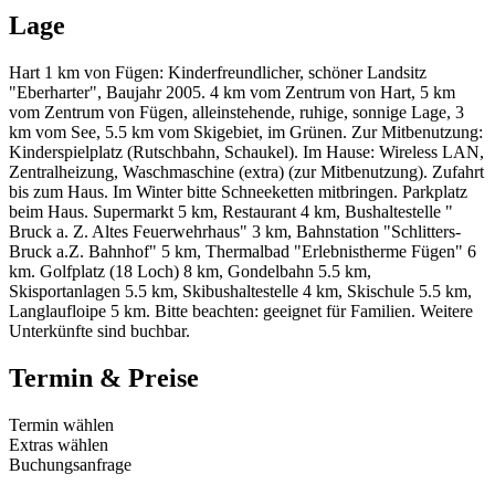
Lage
Hart 1 km von Fügen: Kinderfreundlicher, schöner Landsitz
"Eberharter", Baujahr 2005. 4 km vom Zentrum von Hart, 5 km
vom Zentrum von Fügen, alleinstehende, ruhige, sonnige Lage, 3
km vom See, 5.5 km vom Skigebiet, im Grünen. Zur Mitbenutzung:
Kinderspielplatz (Rutschbahn, Schaukel). Im Hause: Wireless LAN,
Zentralheizung, Waschmaschine (extra) (zur Mitbenutzung). Zufahrt
bis zum Haus. Im Winter bitte Schneeketten mitbringen. Parkplatz
beim Haus. Supermarkt 5 km, Restaurant 4 km, Bushaltestelle "
Bruck a. Z. Altes Feuerwehrhaus" 3 km, Bahnstation "Schlitters-
Bruck a.Z. Bahnhof" 5 km, Thermalbad "Erlebnistherme Fügen" 6
km. Golfplatz (18 Loch) 8 km, Gondelbahn 5.5 km,
Skisportanlagen 5.5 km, Skibushaltestelle 4 km, Skischule 5.5 km,
Langlaufloipe 5 km. Bitte beachten: geeignet für Familien. Weitere
Unterkünfte sind buchbar.
Termin & Preise
Termin wählen
Extras wählen
Buchungsanfrage