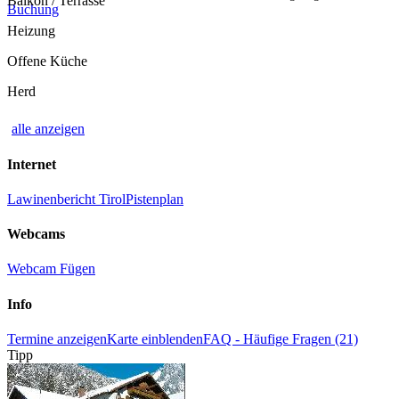
Balkon / Terrasse
Buchung
Heizung
Offene Küche
Herd
alle anzeigen
Internet
Lawinenbericht Tirol
Pistenplan
Webcams
Webcam Fügen
Info
Termine anzeigen
Karte einblenden
FAQ - Häufige Fragen (21)
Tipp