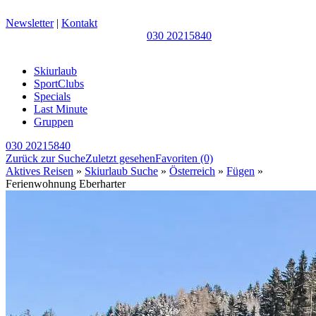
Newsletter
|
Kontakt
030 20215840
Skiurlaub
SportClubs
Specials
Last Minute
Gruppen
030 20215840
Zurück zur Suche
Zuletzt gesehen
Favoriten
(0)
Aktives Reisen
»
Skiurlaub Suche
»
Österreich
»
Fügen
»
Ferienwohnung Eberharter