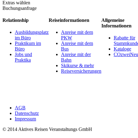
Extras wählen
Buchungsanfrage
Relationship
Reiseinformationen
Allgemeine
Informationen
Ausbildungsplatz
Anreise mit dem
im Büro
PKW
Rabatte für
Praktikum im
Anreise mit dem
Stammkund
Büro
Bus
Kataloge
Jobs und
Anreise mit der
COzweiNeut
Praktika
Bahn
Skikurse & mehr
Reiseversicherungen
AGB
Datenschutz
Impressum
© 2014 Aktives Reisen Veranstaltungs GmbH