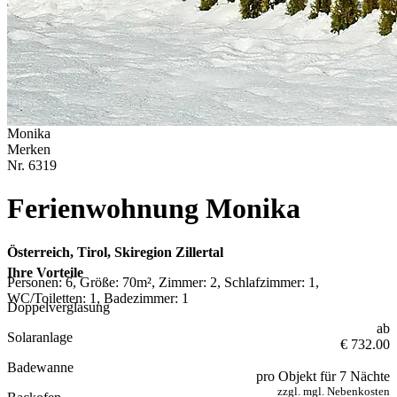
Monika
Merken
Nr.
6319
Ferienwohnung Monika
Österreich, Tirol, Skiregion Zillertal
Ihre Vorteile
Personen: 6, Größe: 70m², Zimmer: 2, Schlafzimmer: 1,
WC/Toiletten: 1, Badezimmer: 1
Doppelverglasung
ab
Solaranlage
€ 732.00
Badewanne
pro Objekt für 7 Nächte
zzgl. mgl. Nebenkosten