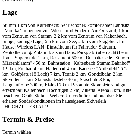
Lage
Stumm 1 km von Kaltenbach: Sehr schöner, komfortabler Landsitz
"Monika", umgeben von Wiesen und Feldern. Am Ortsrand, 1 km
vom Zentrum von Stumm, 2.2 km vom Zentrum von Kaltenbach,
ruhige, sonnige Lage, 5.5 km vom See, 2 km vom Skigebiet. Im
Hause: Wireless LAN, Einstellraum für Fahrräder, Skiraum,
Zentralheizung. Zufahrt bis zum Haus. Parkplatz (überdacht) beim
Haus. Supermarkt 1 km, Restaurant 500 m, Bushaltestelle "Stumm
Märzenklamm" 450 m, Bahnstation "Kaltenbach-Stumm Bahnhof"
1.9 km, Freibad 4 km, Hallenbad 4 km, Badesee "Aufenfeld" 5.5
km. Golfplatz (18 Loch) 7 km, Tennis 2 km, Gondelbahn 2 km,
Skiverleih 1 km, Skibushaltestelle 30 m, Skischule 3 km,
Langlaufloipe 300 m, Eisfeld 7 km. Bekannte Skigebiete sind gut
erreichbar: Kaltenbach-Hochfügen 2 km, Zillertal Arena 8 km. Bitte
beachten: Gratis Skibus. Weitere Unterkünfte sind buchbar. Sie
erhalten Sonderkonditionen im hauseigenen Skiverleih
"HOCHZILLERTAL"!!
Termin & Preise
Termin wählen