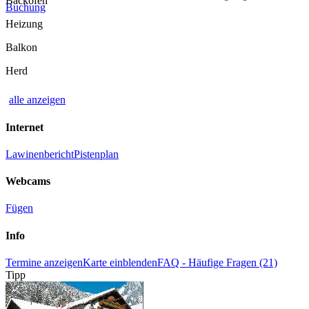
Backofen
Buchung
Heizung
Balkon
Herd
alle anzeigen
Internet
Lawinenbericht
Pistenplan
Webcams
Fügen
Info
Termine anzeigen
Karte einblenden
FAQ - Häufige Fragen (21)
Tipp