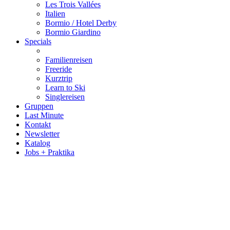
Les Trois Vallées
Italien
Bormio / Hotel Derby
Bormio Giardino
Specials
Familienreisen
Freeride
Kurztrip
Learn to Ski
Singlereisen
Gruppen
Last Minute
Kontakt
Newsletter
Katalog
Jobs + Praktika