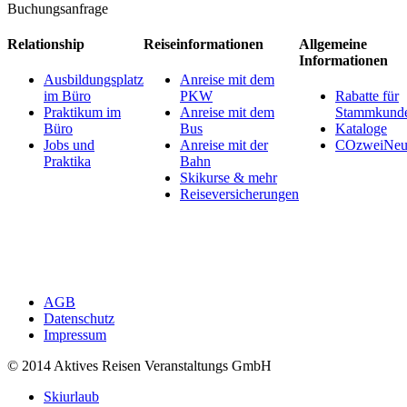
Buchungsanfrage
Relationship
Reiseinformationen
Allgemeine
Informationen
Ausbildungsplatz
Anreise mit dem
im Büro
PKW
Rabatte für
Praktikum im
Anreise mit dem
Stammkund
Büro
Bus
Kataloge
Jobs und
Anreise mit der
COzweiNeut
Praktika
Bahn
Skikurse & mehr
Reiseversicherungen
AGB
Datenschutz
Impressum
© 2014 Aktives Reisen Veranstaltungs GmbH
Skiurlaub