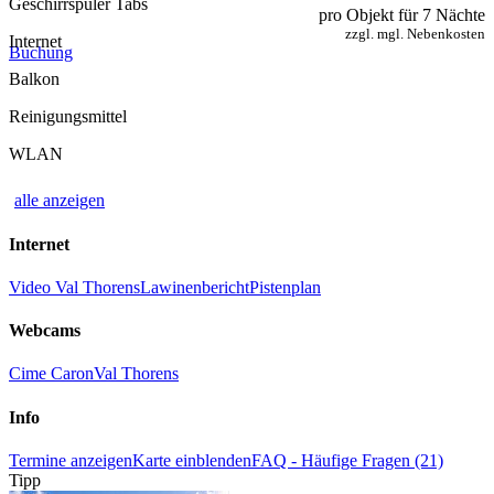
Geschirrspüler Tabs
pro Objekt für 7 Nächte
zzgl. mgl. Nebenkosten
Internet
Buchung
Balkon
Reinigungsmittel
WLAN
alle anzeigen
Internet
Video Val Thorens
Lawinenbericht
Pistenplan
Webcams
Cime Caron
Val Thorens
Info
Termine anzeigen
Karte einblenden
FAQ - Häufige Fragen (21)
Tipp