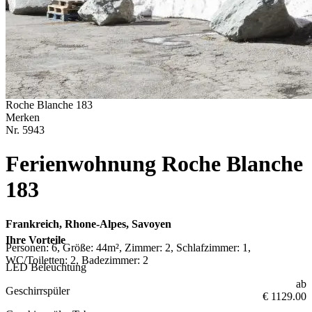
Roche Blanche 183
Merken
Nr.
5943
Ferienwohnung Roche Blanche
183
Frankreich, Rhone-Alpes, Savoyen
Ihre Vorteile
Personen: 6, Größe: 44m², Zimmer: 2, Schlafzimmer: 1,
WC/Toiletten: 2, Badezimmer: 2
LED Beleuchtung
ab
Geschirrspüler
€ 1129.00