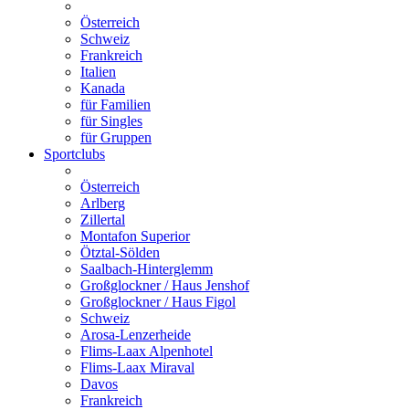
Österreich
Schweiz
Frankreich
Italien
Kanada
für Familien
für Singles
für Gruppen
Sportclubs
Österreich
Arlberg
Zillertal
Montafon Superior
Ötztal-Sölden
Saalbach-Hinterglemm
Großglockner / Haus Jenshof
Großglockner / Haus Figol
Schweiz
Arosa-Lenzerheide
Flims-Laax Alpenhotel
Flims-Laax Miraval
Davos
Frankreich