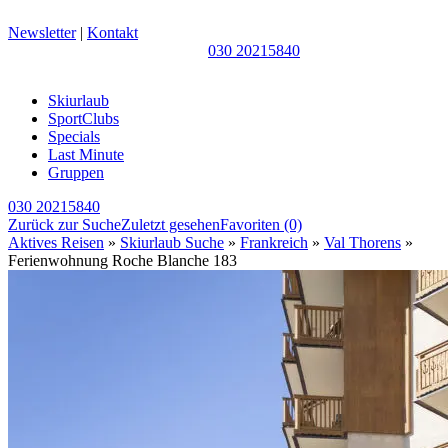
Newsletter
|
Kontakt
030 20215840
Skiurlaub
SportClubs
Specials
Last Minute
Gruppen
030 20215840
Zurück zur Suche
Zuletzt gesehen
Favoriten
(0)
Aktives Reisen
»
Skiurlaub Suche
»
Frankreich
»
Val Thorens
»
Ferienwohnung Roche Blanche 183