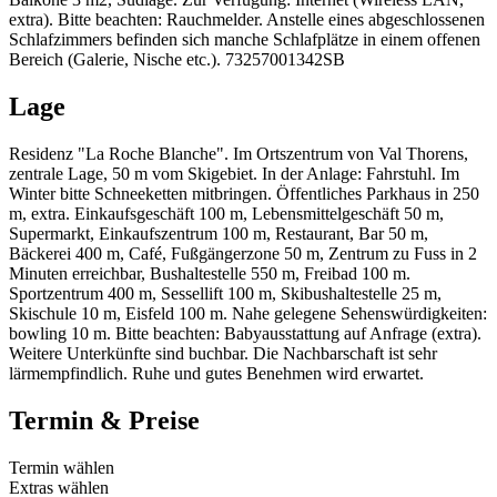
extra). Bitte beachten: Rauchmelder. Anstelle eines abgeschlossenen
Schlafzimmers befinden sich manche Schlafplätze in einem offenen
Bereich (Galerie, Nische etc.). 73257001342SB
Lage
Residenz "La Roche Blanche". Im Ortszentrum von Val Thorens,
zentrale Lage, 50 m vom Skigebiet. In der Anlage: Fahrstuhl. Im
Winter bitte Schneeketten mitbringen. Öffentliches Parkhaus in 250
m, extra. Einkaufsgeschäft 100 m, Lebensmittelgeschäft 50 m,
Supermarkt, Einkaufszentrum 100 m, Restaurant, Bar 50 m,
Bäckerei 400 m, Café, Fußgängerzone 50 m, Zentrum zu Fuss in 2
Minuten erreichbar, Bushaltestelle 550 m, Freibad 100 m.
Sportzentrum 400 m, Sessellift 100 m, Skibushaltestelle 25 m,
Skischule 10 m, Eisfeld 100 m. Nahe gelegene Sehenswürdigkeiten:
bowling 10 m. Bitte beachten: Babyausstattung auf Anfrage (extra).
Weitere Unterkünfte sind buchbar. Die Nachbarschaft ist sehr
lärmempfindlich. Ruhe und gutes Benehmen wird erwartet.
Termin & Preise
Termin wählen
Extras wählen