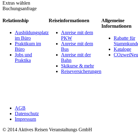
Extras wählen
Buchungsanfrage
Relationship
Reiseinformationen
Allgemeine
Informationen
Ausbildungsplatz
Anreise mit dem
im Büro
PKW
Rabatte für
Praktikum im
Anreise mit dem
Stammkund
Büro
Bus
Kataloge
Jobs und
Anreise mit der
COzweiNeut
Praktika
Bahn
Skikurse & mehr
Reiseversicherungen
AGB
Datenschutz
Impressum
© 2014 Aktives Reisen Veranstaltungs GmbH