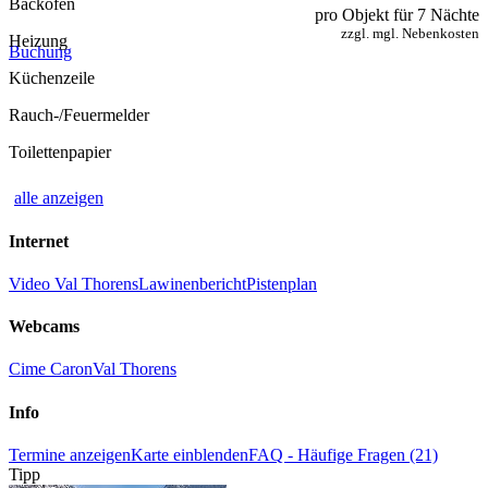
Backofen
pro Objekt für 7 Nächte
zzgl. mgl. Nebenkosten
Heizung
Buchung
Küchenzeile
Rauch-/Feuermelder
Toilettenpapier
alle anzeigen
Internet
Video Val Thorens
Lawinenbericht
Pistenplan
Webcams
Cime Caron
Val Thorens
Info
Termine anzeigen
Karte einblenden
FAQ - Häufige Fragen (21)
Tipp