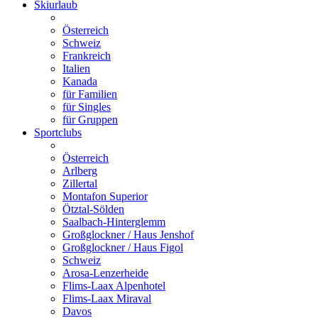
Skiurlaub
Österreich
Schweiz
Frankreich
Italien
Kanada
für Familien
für Singles
für Gruppen
Sportclubs
Österreich
Arlberg
Zillertal
Montafon Superior
Ötztal-Sölden
Saalbach-Hinterglemm
Großglockner / Haus Jenshof
Großglockner / Haus Figol
Schweiz
Arosa-Lenzerheide
Flims-Laax Alpenhotel
Flims-Laax Miraval
Davos