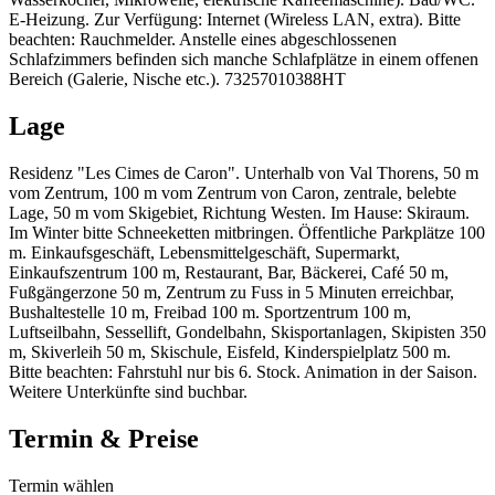
E-Heizung. Zur Verfügung: Internet (Wireless LAN, extra). Bitte
beachten: Rauchmelder. Anstelle eines abgeschlossenen
Schlafzimmers befinden sich manche Schlafplätze in einem offenen
Bereich (Galerie, Nische etc.). 73257010388HT
Lage
Residenz "Les Cimes de Caron". Unterhalb von Val Thorens, 50 m
vom Zentrum, 100 m vom Zentrum von Caron, zentrale, belebte
Lage, 50 m vom Skigebiet, Richtung Westen. Im Hause: Skiraum.
Im Winter bitte Schneeketten mitbringen. Öffentliche Parkplätze 100
m. Einkaufsgeschäft, Lebensmittelgeschäft, Supermarkt,
Einkaufszentrum 100 m, Restaurant, Bar, Bäckerei, Café 50 m,
Fußgängerzone 50 m, Zentrum zu Fuss in 5 Minuten erreichbar,
Bushaltestelle 10 m, Freibad 100 m. Sportzentrum 100 m,
Luftseilbahn, Sessellift, Gondelbahn, Skisportanlagen, Skipisten 350
m, Skiverleih 50 m, Skischule, Eisfeld, Kinderspielplatz 500 m.
Bitte beachten: Fahrstuhl nur bis 6. Stock. Animation in der Saison.
Weitere Unterkünfte sind buchbar.
Termin & Preise
Termin wählen