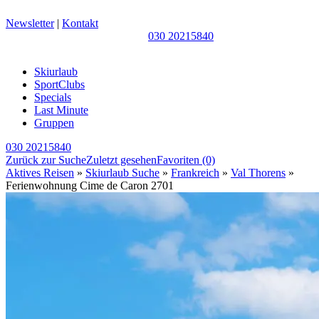
Newsletter
|
Kontakt
030 20215840
Skiurlaub
SportClubs
Specials
Last Minute
Gruppen
030 20215840
Zurück zur Suche
Zuletzt gesehen
Favoriten
(0)
Aktives Reisen
»
Skiurlaub Suche
»
Frankreich
»
Val Thorens
»
Ferienwohnung Cime de Caron 2701