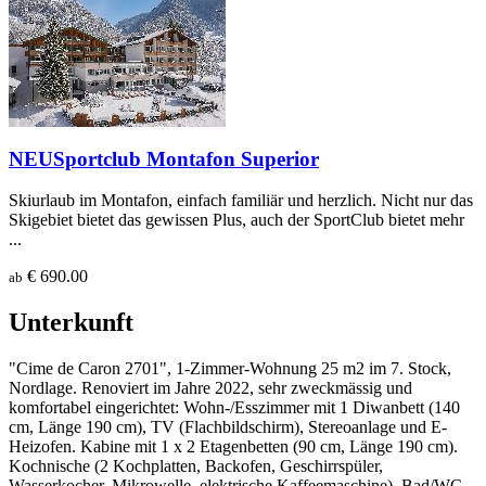
NEU
Sportclub Montafon Superior
Skiurlaub im Montafon, einfach familiär und herzlich. Nicht nur das
Skigebiet bietet das gewissen Plus, auch der SportClub bietet mehr
...
€ 690.00
ab
Unterkunft
"Cime de Caron 2701", 1-Zimmer-Wohnung 25 m2 im 7. Stock,
Nordlage. Renoviert im Jahre 2022, sehr zweckmässig und
komfortabel eingerichtet: Wohn-/Esszimmer mit 1 Diwanbett (140
cm, Länge 190 cm), TV (Flachbildschirm), Stereoanlage und E-
Heizofen. Kabine mit 1 x 2 Etagenbetten (90 cm, Länge 190 cm).
Kochnische (2 Kochplatten, Backofen, Geschirrspüler,
Wasserkocher, Mikrowelle, elektrische Kaffeemaschine). Bad/WC.