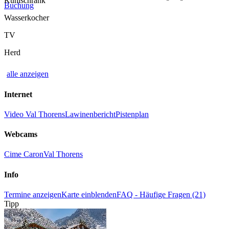
Kühlschrank
Buchung
Wasserkocher
TV
Herd
alle anzeigen
Internet
Video Val Thorens
Lawinenbericht
Pistenplan
Webcams
Cime Caron
Val Thorens
Info
Termine anzeigen
Karte einblenden
FAQ - Häufige Fragen (21)
Tipp