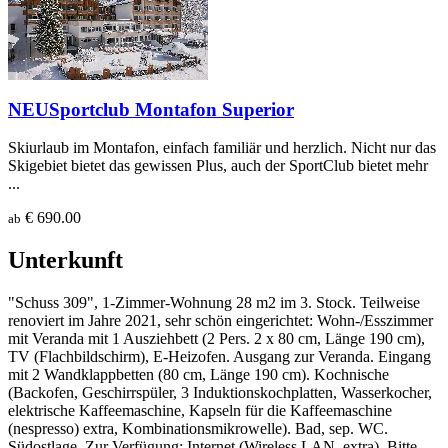
NEU
Sportclub Montafon Superior
Skiurlaub im Montafon, einfach familiär und herzlich. Nicht nur das
Skigebiet bietet das gewissen Plus, auch der SportClub bietet mehr
...
€ 690.00
ab
Unterkunft
"Schuss 309", 1-Zimmer-Wohnung 28 m2 im 3. Stock. Teilweise
renoviert im Jahre 2021, sehr schön eingerichtet: Wohn-/Esszimmer
mit Veranda mit 1 Ausziehbett (2 Pers. 2 x 80 cm, Länge 190 cm),
TV (Flachbildschirm), E-Heizofen. Ausgang zur Veranda. Eingang
mit 2 Wandklappbetten (80 cm, Länge 190 cm). Kochnische
(Backofen, Geschirrspüler, 3 Induktionskochplatten, Wasserkocher,
elektrische Kaffeemaschine, Kapseln für die Kaffeemaschine
(nespresso) extra, Kombinationsmikrowelle). Bad, sep. WC.
Südostlage. Zur Verfügung: Internet (Wireless LAN, extra). Bitte