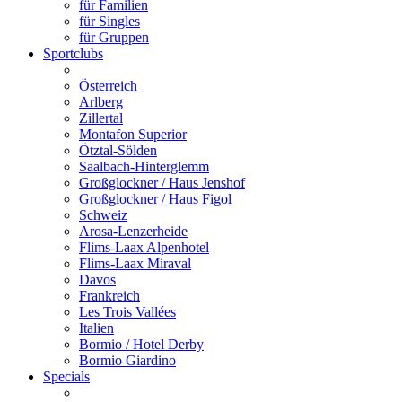
für Familien
für Singles
für Gruppen
Sportclubs
Österreich
Arlberg
Zillertal
Montafon Superior
Ötztal-Sölden
Saalbach-Hinterglemm
Großglockner / Haus Jenshof
Großglockner / Haus Figol
Schweiz
Arosa-Lenzerheide
Flims-Laax Alpenhotel
Flims-Laax Miraval
Davos
Frankreich
Les Trois Vallées
Italien
Bormio / Hotel Derby
Bormio Giardino
Specials