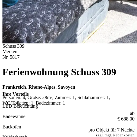
Schuss 309
Merken
Nr.
5817
Ferienwohnung Schuss 309
Frankreich, Rhone-Alpes, Savoyen
Ihre Vorteile
Personen: 4, Größe: 28m², Zimmer: 1, Schlafzimmer: 1,
WC/Toiletten: 1, Badezimmer: 1
LED Beleuchtung
ab
Badewanne
€ 688.00
Backofen
pro Objekt für 7 Nächte
zzgl. mgl. Nebenkosten