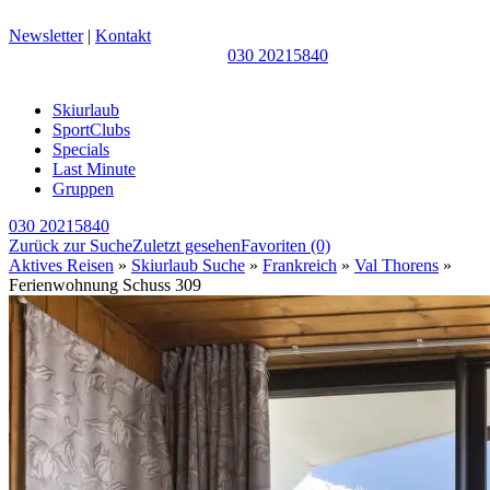
Newsletter
|
Kontakt
030 20215840
Skiurlaub
SportClubs
Specials
Last Minute
Gruppen
030 20215840
Zurück zur Suche
Zuletzt gesehen
Favoriten
(0)
Aktives Reisen
»
Skiurlaub Suche
»
Frankreich
»
Val Thorens
»
Ferienwohnung Schuss 309