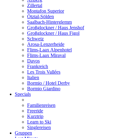
Zillertal
Montafon Superior
Ötztal-Sölden
Saalbach-Hinterglemm
Großglockner / Haus Jenshof
Großglockner / Haus Figol
Schweiz
Arosa-Lenzerheide
Flims-Laax Alpenhotel
Flims-Laax Miraval
Davos
Frankreich
Les Trois Vallées
Italien
Bormio / Hotel Derby
Bormio Giardino
Specials
Familienreisen
Freeride
Kurztrip
Learn to Ski
Singlereisen
Gruppen