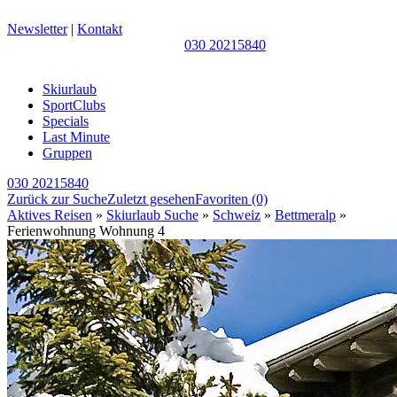
Newsletter
|
Kontakt
030 20215840
Skiurlaub
SportClubs
Specials
Last Minute
Gruppen
030 20215840
Zurück zur Suche
Zuletzt gesehen
Favoriten
(0)
Aktives Reisen
»
Skiurlaub Suche
»
Schweiz
»
Bettmeralp
»
Ferienwohnung Wohnung 4