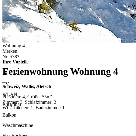
Wohnung 4
Merken
Nr.
5383
Ihre Vorteile
Ferienwohnung Wohnung 4
Dusche
TV
Schweiz, Wallis, Aletsch
WLAN
Personen: 4, Größe: 55m²
Zimmer: 3, Schlafzimmer: 2
Backofen
WC/Toiletten: 1, Badezimmer: 1
Balkon
Waschmaschine
Haartrockner