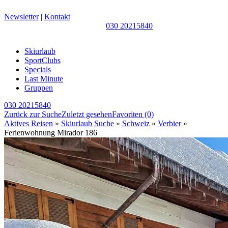
Newsletter
|
Kontakt
030 20215840
Skiurlaub
SportClubs
Specials
Last Minute
Gruppen
030 20215840
Zurück zur Suche
Zuletzt gesehen
Favoriten
(0)
Aktives Reisen
»
Skiurlaub Suche
»
Schweiz
»
Verbier
»
Ferienwohnung Mirador 186