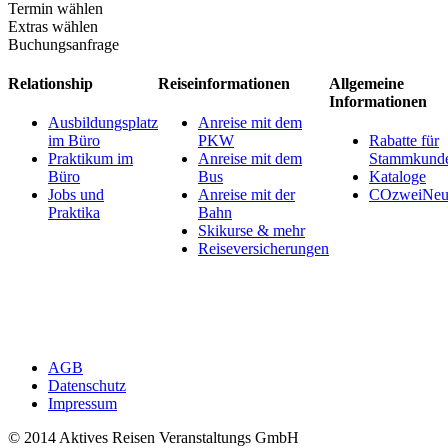
Termin wählen
Extras wählen
Buchungsanfrage
Relationship
Reiseinformationen
Allgemeine
Informationen
Ausbildungsplatz
Anreise mit dem
im Büro
PKW
Rabatte für
Praktikum im
Anreise mit dem
Stammkund
Büro
Bus
Kataloge
Jobs und
Anreise mit der
COzweiNeut
Praktika
Bahn
Skikurse & mehr
Reiseversicherungen
AGB
Datenschutz
Impressum
© 2014 Aktives Reisen Veranstaltungs GmbH