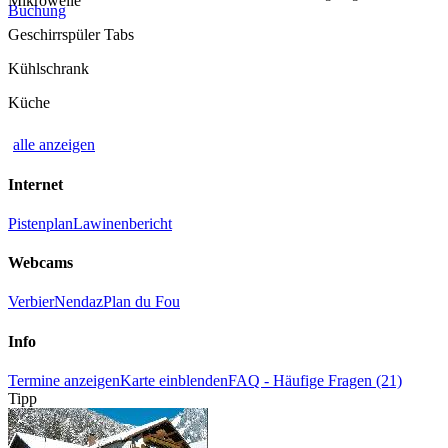
Mikrowelle
Buchung
Geschirrspüler Tabs
Kühlschrank
Küche
alle anzeigen
Internet
Pistenplan
Lawinenbericht
Webcams
Verbier
Nendaz
Plan du Fou
Info
Termine anzeigen
Karte einblenden
FAQ - Häufige Fragen (21)
Tipp