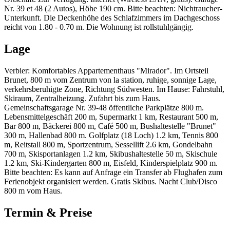
Nr. 39 et 48 (2 Autos), Höhe 190 cm. Bitte beachten: Nichtraucher-
Unterkunft. Die Deckenhöhe des Schlafzimmers im Dachgeschoss
reicht von 1.80 - 0.70 m. Die Wohnung ist rollstuhlgängig.
Lage
Verbier: Komfortables Appartementhaus "Mirador". Im Ortsteil
Brunet, 800 m vom Zentrum von la station, ruhige, sonnige Lage,
verkehrsberuhigte Zone, Richtung Südwesten. Im Hause: Fahrstuhl,
Skiraum, Zentralheizung. Zufahrt bis zum Haus.
Gemeinschaftsgarage Nr. 39-48 öffentliche Parkplätze 800 m.
Lebensmittelgeschäft 200 m, Supermarkt 1 km, Restaurant 500 m,
Bar 800 m, Bäckerei 800 m, Café 500 m, Bushaltestelle "Brunet"
300 m, Hallenbad 800 m. Golfplatz (18 Loch) 1.2 km, Tennis 800
m, Reitstall 800 m, Sportzentrum, Sessellift 2.6 km, Gondelbahn
700 m, Skisportanlagen 1.2 km, Skibushaltestelle 50 m, Skischule
1.2 km, Ski-Kindergarten 800 m, Eisfeld, Kinderspielplatz 900 m.
Bitte beachten: Es kann auf Anfrage ein Transfer ab Flughafen zum
Ferienobjekt organisiert werden. Gratis Skibus. Nacht Club/Disco
800 m vom Haus.
Termin & Preise