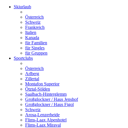
Skiurlaub
Österreich
Schweiz
Frankreich
Italien
Kanada
für Familien
für Singles
für Gruppen
Sportclubs
Österreich
Arlberg
Zillertal
Montafon Superior
Ötztal-Sölden
Saalbach-Hinterglemm
Großglockner / Haus Jenshof
Großglockner / Haus Figol
Schweiz
Arosa-Lenzerheide
Flims-Laax Alpenhotel
Flims-Laax Miraval