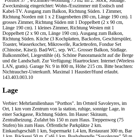
"Porthos 37", 4-Zimmer-Wohnung 75 m2 im 2. Stock, Südlage.
Zweckmässig eingerichtet: Wohn-/Esszimmer mit Esstisch und
Kabel-TV. Ausgang zum Balkon, Richtung Süden. 1 Zimmer,
Richtung Norden mit 1 x 2 Etagenbetten (80 cm, Länge 190 cm). 1
grosses Zimmer, Richtung Süden mit 1 Doppelbett (2 x 90 cm,
Länge 190 cm). 1 kleines Zimmer, Richtung Westen mit 1
Doppelbett (2 x 90 cm, Länge 190 cm). Ausgang zum Balkon,
Richtung Süden. Küche (3 Kochplatten, Backofen, Geschirrspüler,
Toaster, Wasserkocher, Mikrowelle, Racletteofen, Fondue Set
(Chinoise, Käse)). Bad/WC, sep. WC. Grosser Balkon, Südlage.
Balkonmöbel, Liegestühle (4). Schöne Panoramasicht auf die Berge
und die Landschaft. Zur Verfügung: Haartrockner. Internet (Wireless
LAN, gratis). Garage Nr. 9 in 800 m, Höhe 215 cm. Bitte beachten:
Nichtraucher-Unterkunft. Maximal 1 Haustier/Hund erlaubt.
143.403.003.10
Lage
Verbier: Mehrfamilienhaus "Porthos". Im Ortsteil Savoleyres, im
Ort, 1 km vom Zentrum von la station, ruhige, sonnige Lage, in
einer Sackgasse, Richtung Süden. Im Hause: Skiraum,
Zentralheizung. Zufahrt bis 150 m zum Haus. Treppenweg (75
Stufen) bis zum Haus. Öffentliche Parkplätze 2 km.
Einkaufsgeschäft 1 km, Supermarkt 1.4 km, Restaurant 300 m, Bar
1 km, Bäckerei 50 m, Café 1 km, Bushaltestelle "Savoleyres" 50 m,