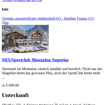
Info
Termine anzeigen
Karte einblenden
FAQ - Häufige Fragen (21)
Tipp
NEU
Sportclub Montafon Superior
Skiurlaub im Montafon, einfach familiär und herzlich. Nicht nur das
Skigebiet bietet das gewissen Plus, auch der SportClub bietet mehr
...
€ 690.00
ab
Unterkunft