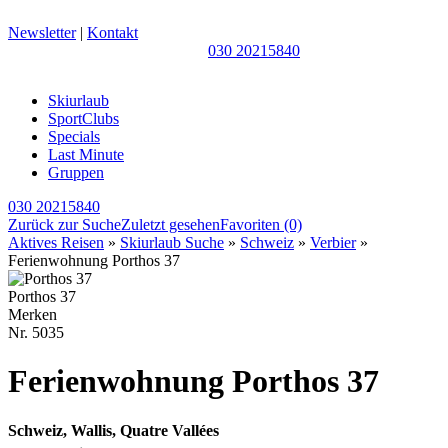
Newsletter
|
Kontakt
030 20215840
Skiurlaub
SportClubs
Specials
Last Minute
Gruppen
030 20215840
Zurück zur Suche
Zuletzt gesehen
Favoriten
(0)
Aktives Reisen
»
Skiurlaub Suche
»
Schweiz
»
Verbier
»
Ferienwohnung Porthos 37
Porthos 37
Merken
Nr.
5035
Ferienwohnung Porthos 37
Schweiz, Wallis, Quatre Vallées