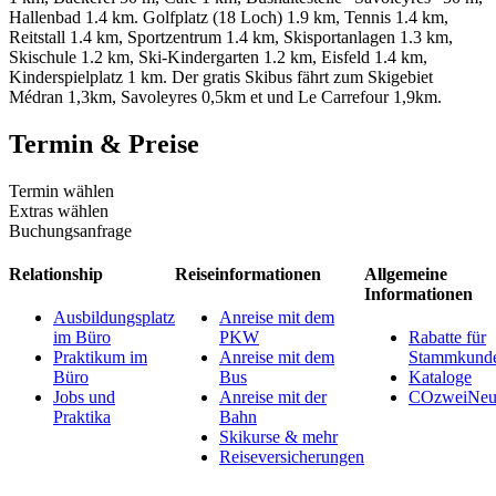
Hallenbad 1.4 km. Golfplatz (18 Loch) 1.9 km, Tennis 1.4 km,
Reitstall 1.4 km, Sportzentrum 1.4 km, Skisportanlagen 1.3 km,
Skischule 1.2 km, Ski-Kindergarten 1.2 km, Eisfeld 1.4 km,
Kinderspielplatz 1 km. Der gratis Skibus fährt zum Skigebiet
Médran 1,3km, Savoleyres 0,5km et und Le Carrefour 1,9km.
Termin & Preise
Termin wählen
Extras wählen
Buchungsanfrage
Relationship
Reiseinformationen
Allgemeine
Informationen
Ausbildungsplatz
Anreise mit dem
im Büro
PKW
Rabatte für
Praktikum im
Anreise mit dem
Stammkund
Büro
Bus
Kataloge
Jobs und
Anreise mit der
COzweiNeut
Praktika
Bahn
Skikurse & mehr
Reiseversicherungen