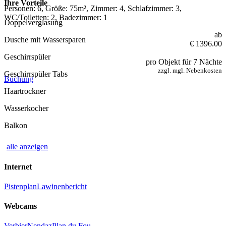
Ihre Vorteile
Personen: 6, Größe: 75m², Zimmer: 4, Schlafzimmer: 3,
WC/Toiletten: 2, Badezimmer: 1
Doppelverglasung
ab
Dusche mit Wassersparen
€ 1396.00
Geschirrspüler
pro Objekt für 7 Nächte
zzgl. mgl. Nebenkosten
Geschirrspüler Tabs
Buchung
Haartrockner
Wasserkocher
Balkon
alle anzeigen
Internet
Pistenplan
Lawinenbericht
Webcams
Verbier
Nendaz
Plan du Fou