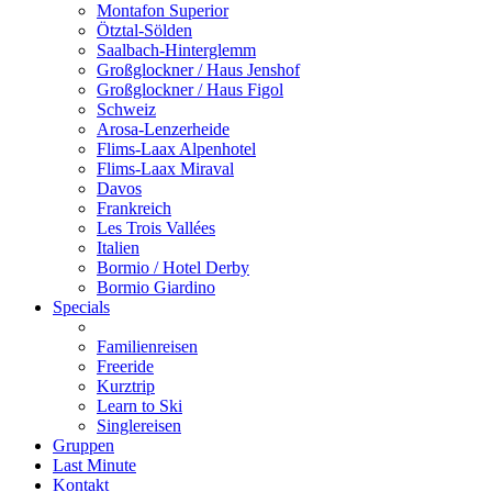
Montafon Superior
Ötztal-Sölden
Saalbach-Hinterglemm
Großglockner / Haus Jenshof
Großglockner / Haus Figol
Schweiz
Arosa-Lenzerheide
Flims-Laax Alpenhotel
Flims-Laax Miraval
Davos
Frankreich
Les Trois Vallées
Italien
Bormio / Hotel Derby
Bormio Giardino
Specials
Familienreisen
Freeride
Kurztrip
Learn to Ski
Singlereisen
Gruppen
Last Minute
Kontakt