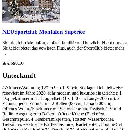
NEU
Sportclub Montafon Superior
Skiurlaub im Montafon, einfach familiär und herzlich. Nicht nur das
Skigebiet bietet das gewissen Plus, auch der SportClub bietet mehr
...
€ 690.00
ab
Unterkunft
4-Zimmer-Wohnung 120 m2 im 1. Stock, Südlage. Hell, teilweise
renoviert im Jahre 2020, sehr modern und luxuriös eingerichtet: 1
Doppelzimmer mit 1 Doppelbett (1 x 180 cm, Länge 200 cm). 2
Zimmer, jedes Zimmer mit 2 Betten (90 cm, Länge 200 cm).
Offenes Wohn-/Esszimmer mit Schwedenofen, Esstisch, TV und
Radio. Ausgang zum Balkon. Offene Küche (Backofen,
Geschirrspüler, 4 Glaskeramikplatten, Toaster, Wasserkocher,
Tiefkühler, elektrische Kaffeemaschine, Racletteofen, Fondue Set
(Käse)) mit Bar. Bad/WC, Dusche/WC. Bodenheizung. Balkon 10