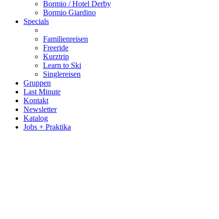
Bormio / Hotel Derby
Bormio Giardino
Specials
Familienreisen
Freeride
Kurztrip
Learn to Ski
Singlereisen
Gruppen
Last Minute
Kontakt
Newsletter
Katalog
Jobs + Praktika