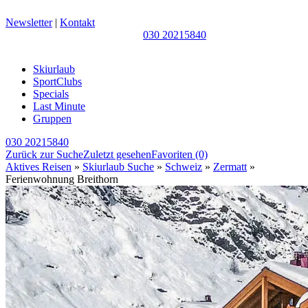
Newsletter
|
Kontakt
030 20215840
Skiurlaub
SportClubs
Specials
Last Minute
Gruppen
030 20215840
Zurück zur Suche
Zuletzt gesehen
Favoriten
(0)
Aktives Reisen
»
Skiurlaub Suche
»
Schweiz
»
Zermatt
»
Ferienwohnung Breithorn