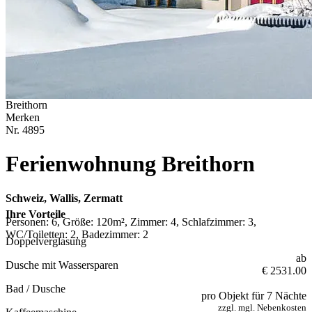
Breithorn
Merken
Nr.
4895
Ferienwohnung Breithorn
Schweiz, Wallis, Zermatt
Ihre Vorteile
Personen: 6, Größe: 120m², Zimmer: 4, Schlafzimmer: 3,
WC/Toiletten: 2, Badezimmer: 2
Doppelverglasung
ab
Dusche mit Wassersparen
€ 2531.00
Bad / Dusche
pro Objekt für 7 Nächte
zzgl. mgl. Nebenkosten