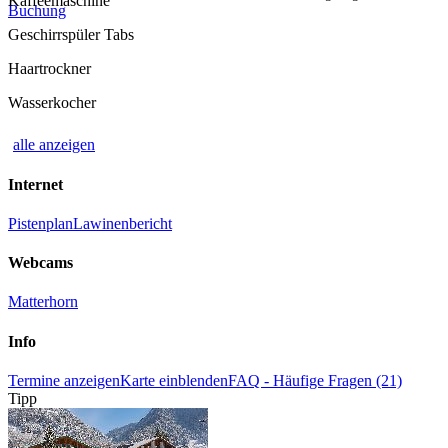
Kaffeemaschine
Buchung
Geschirrspüler Tabs
Haartrockner
Wasserkocher
alle anzeigen
Internet
Pistenplan
Lawinenbericht
Webcams
Matterhorn
Info
Termine anzeigen
Karte einblenden
FAQ - Häufige Fragen (21)
Tipp