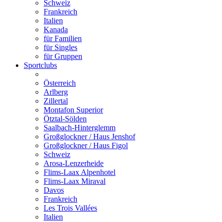
Schweiz
Frankreich
Italien
Kanada
für Familien
für Singles
für Gruppen
Sportclubs
Österreich
Arlberg
Zillertal
Montafon Superior
Ötztal-Sölden
Saalbach-Hinterglemm
Großglockner / Haus Jenshof
Großglockner / Haus Figol
Schweiz
Arosa-Lenzerheide
Flims-Laax Alpenhotel
Flims-Laax Miraval
Davos
Frankreich
Les Trois Vallées
Italien