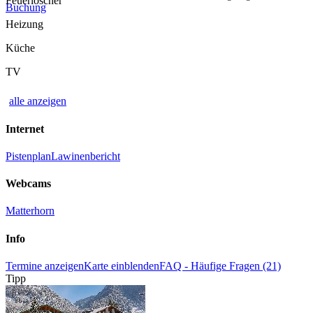
Feuerlöscher
Buchung
Heizung
Küche
TV
alle anzeigen
Internet
Pistenplan
Lawinenbericht
Webcams
Matterhorn
Info
Termine anzeigen
Karte einblenden
FAQ - Häufige Fragen (21)
Tipp