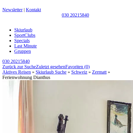
Newsletter
|
Kontakt
030 20215840
Skiurlaub
SportClubs
Specials
Last Minute
Gruppen
030 20215840
Zurück zur Suche
Zuletzt gesehen
Favoriten
(0)
Aktives Reisen
»
Skiurlaub Suche
»
Schweiz
»
Zermatt
»
Ferienwohnung Dianthus