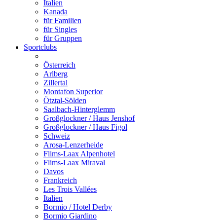
Italien
Kanada
für Familien
für Singles
für Gruppen
Sportclubs
Österreich
Arlberg
Zillertal
Montafon Superior
Ötztal-Sölden
Saalbach-Hinterglemm
Großglockner / Haus Jenshof
Großglockner / Haus Figol
Schweiz
Arosa-Lenzerheide
Flims-Laax Alpenhotel
Flims-Laax Miraval
Davos
Frankreich
Les Trois Vallées
Italien
Bormio / Hotel Derby
Bormio Giardino