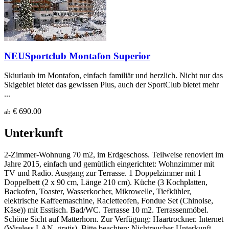
NEU
Sportclub Montafon Superior
Skiurlaub im Montafon, einfach familiär und herzlich. Nicht nur das
Skigebiet bietet das gewissen Plus, auch der SportClub bietet mehr
...
€ 690.00
ab
Unterkunft
2-Zimmer-Wohnung 70 m2, im Erdgeschoss. Teilweise renoviert im
Jahre 2015, einfach und gemütlich eingerichtet: Wohnzimmer mit
TV und Radio. Ausgang zur Terrasse. 1 Doppelzimmer mit 1
Doppelbett (2 x 90 cm, Länge 210 cm). Küche (3 Kochplatten,
Backofen, Toaster, Wasserkocher, Mikrowelle, Tiefkühler,
elektrische Kaffeemaschine, Racletteofen, Fondue Set (Chinoise,
Käse)) mit Esstisch. Bad/WC. Terrasse 10 m2. Terrassenmöbel.
Schöne Sicht auf Matterhorn. Zur Verfügung: Haartrockner. Internet
(Wireless LAN, gratis). Bitte beachten: Nichtraucher-Unterkunft.