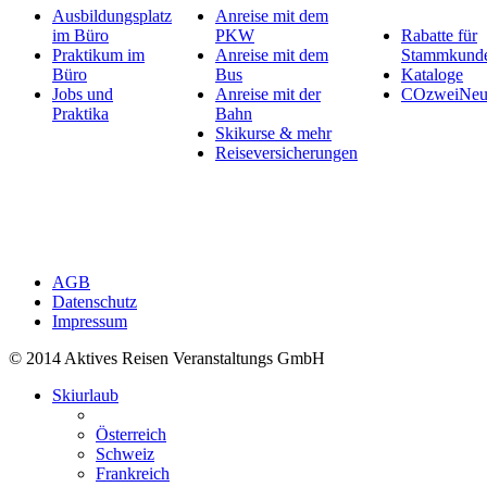
Ausbildungsplatz
Anreise mit dem
im Büro
PKW
Rabatte für
Praktikum im
Anreise mit dem
Stammkund
Büro
Bus
Kataloge
Jobs und
Anreise mit der
COzweiNeut
Praktika
Bahn
Skikurse & mehr
Reiseversicherungen
AGB
Datenschutz
Impressum
© 2014 Aktives Reisen Veranstaltungs GmbH
Skiurlaub
Österreich
Schweiz
Frankreich