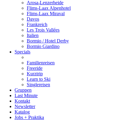
Arosa-Lenzerheide
Flims-Laax Alpenhotel
Flims-Laax Miraval
Davos
Frankreich
Les Trois Vallées
Italien
Bormio / Hotel Derby
Bormio Giardino
Specials
Familienreisen
Freeride
Kurztrip
Learn to Ski
Singlereisen
Gruppen
Last Minute
Kontakt
Newsletter
Katalog
Jobs + Praktika