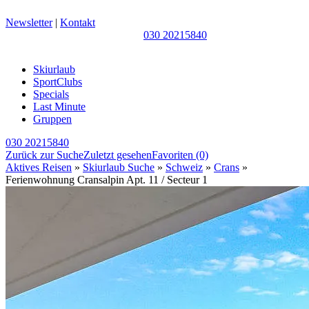
Newsletter
|
Kontakt
030 20215840
Skiurlaub
SportClubs
Specials
Last Minute
Gruppen
030 20215840
Zurück zur Suche
Zuletzt gesehen
Favoriten
(0)
Aktives Reisen
»
Skiurlaub Suche
»
Schweiz
»
Crans
»
Ferienwohnung Cransalpin Apt. 11 / Secteur 1