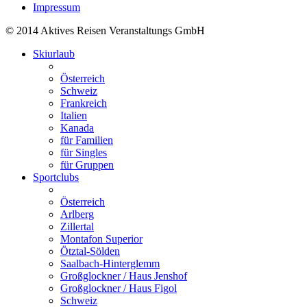
Impressum
© 2014 Aktives Reisen Veranstaltungs GmbH
Skiurlaub
Österreich
Schweiz
Frankreich
Italien
Kanada
für Familien
für Singles
für Gruppen
Sportclubs
Österreich
Arlberg
Zillertal
Montafon Superior
Ötztal-Sölden
Saalbach-Hinterglemm
Großglockner / Haus Jenshof
Großglockner / Haus Figol
Schweiz