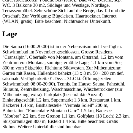
WC. 3 Balkone 30 m2, Südlage und Westlage, Nordlage.
Terrassenmöbel. Sehr schöne Sicht auf die Berge, das Tal und die
Ortschaft. Zur Verfügung: Bügeleisen, Haartrockner. Internet
(WLAN, gratis). Bitte beachten: Nichtraucher-Unterkunft.
Lage
Die Sauna (16:00-20:00) ist in der Nebensaison nicht verfügbar.
Schwimmbad im November geschlossen. Grosse Residenz
"Cransalpin". Oberhalb von Montana, am Ortsrand, 1.2 km vom
Zentrum von Montana, sonnige, erhöhte Lage, 1.1 km vom See,
800 m vom Skigebiet, Richtung Südwesten. Zur Mitbenutzung:
Garten mit Rasen, Hallenbad beheizt (13 x 8 m, 50 - 200 cm tief,
saisonale Verfügbarkeit: 01.Dez. - 31.Okt. Öffnungszeiten
Schwimmbad: 08:00-20:00). Tennis. Im Hause: Sauna, Fahrstuhl,
Skiraum, Zentralheizung, Waschmaschine, Wäschetrockner (zur
Mitbenutzung, extra). Parkplatz (beschränkte Anzahl).
Einkaufsgeschäft 1.2 km, Supermarkt 1.3 km, Restaurant 1 km,
Bäckerei 1.4 km, Bushaltestelle "Vermala Soleil" 200 m,
Bahnstation "Funiculaire Montana Gare" 1.5 km, Badesee
"Moubra" 2.2 km, See Grenon 1.1 km. Golfplatz (18 Loch) 2.3 km,
Skisportanlagen 800 m, Eisfeld 1.4 km. Bitte beachten: Gratis
Skibus. Weitere Unterkünfte sind buchbar.