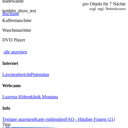
Badewanne
pro Objekt für 7 Nächte
zzgl. mgl. Nebenkosten
tumbler_dryer_test
Buchung
Kaffeemaschine
Waschmaschine
DVD Player
alle anzeigen
Internet
Lawinenbericht
Pistenplan
Webcams
Luzerna Höhenklinik Montana
Info
Termine anzeigen
Karte einblenden
FAQ - Häufige Fragen (21)
Tipp