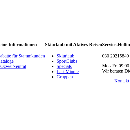
eine Informationen
Skiurlaub mit Aktives Reisen
Service-Hotli
abatte für Stammkunden
Skiurlaub
030 20215840
ataloge
SportClubs
Mo - Fr: 09:00
OzweiNeutral
Specials
Wir beraten Di
Last Minute
Gruppen
Kontakt