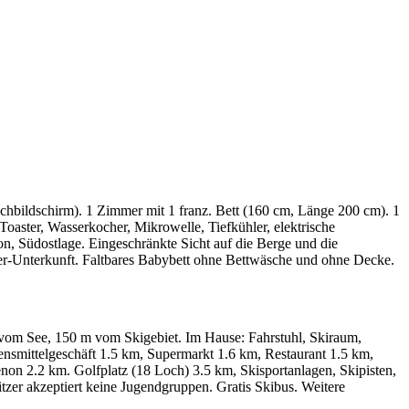
hbildschirm). 1 Zimmer mit 1 franz. Bett (160 cm, Länge 200 cm). 1
aster, Wasserkocher, Mikrowelle, Tiefkühler, elektrische
n, Südostlage. Eingeschränkte Sicht auf die Berge und die
her-Unterkunft. Faltbares Babybett ohne Bettwäsche und ohne Decke.
vom See, 150 m vom Skigebiet. Im Hause: Fahrstuhl, Skiraum,
ensmittelgeschäft 1.5 km, Supermarkt 1.6 km, Restaurant 1.5 km,
on 2.2 km. Golfplatz (18 Loch) 3.5 km, Skisportanlagen, Skipisten,
tzer akzeptiert keine Jugendgruppen. Gratis Skibus. Weitere