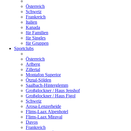
Österreich
Schweiz
Frankreich
Italien
Kanada
für Familien
für Singles
für Gruppen
Sportclubs
Österreich
Arlberg
Zillertal
Montafon Superior
Ötztal-Sölden
Saalbach-Hinterglemm
Großglockner / Haus Jenshof
Großglockner / Haus Figol
Schweiz
Arosa-Lenzerheide
Flims-Laax Alpenhotel
Flims-Laax Miraval
Davos
Frankreich