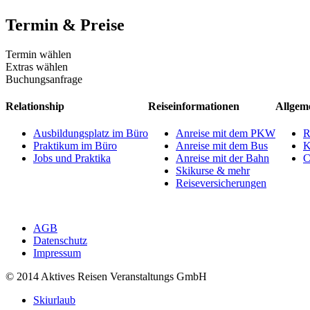
Termin & Preise
Termin wählen
Extras wählen
Buchungsanfrage
Relationship
Reiseinformationen
Allgem
Ausbildungsplatz im Büro
Anreise mit dem PKW
R
Praktikum im Büro
Anreise mit dem Bus
K
Jobs und Praktika
Anreise mit der Bahn
C
Skikurse & mehr
Reiseversicherungen
AGB
Datenschutz
Impressum
© 2014 Aktives Reisen Veranstaltungs GmbH
Skiurlaub