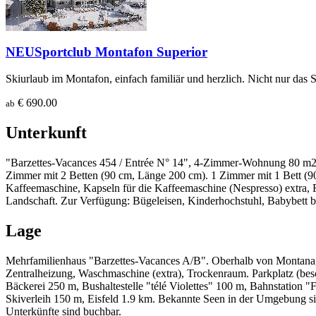
NEU
Sportclub Montafon Superior
Skiurlaub im Montafon, einfach familiär und herzlich. Nicht nur das S
€ 690.00
ab
Unterkunft
"Barzettes-Vacances 454 / Entrée N° 14", 4-Zimmer-Wohnung 80 m2 i
Zimmer mit 2 Betten (90 cm, Länge 200 cm). 1 Zimmer mit 1 Bett (90
Kaffeemaschine, Kapseln für die Kaffeemaschine (Nespresso) extra, 
Landschaft. Zur Verfügung: Bügeleisen, Kinderhochstuhl, Babybett b
Lage
Mehrfamilienhaus "Barzettes-Vacances A/B". Oberhalb von Montana, 
Zentralheizung, Waschmaschine (extra), Trockenraum. Parkplatz (besc
Bäckerei 250 m, Bushaltestelle "télé Violettes" 100 m, Bahnstation
Skiverleih 150 m, Eisfeld 1.9 km. Bekannte Seen in der Umgebung sin
Unterkünfte sind buchbar.