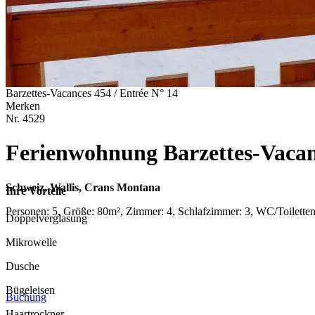
Barzettes-Vacances 454 / Entrée N° 14
Merken
Nr.
4529
Ferienwohnung Barzettes-Vacanc
Schweiz, Wallis, Crans Montana
Ihre Vorteile
Personen: 5, Größe: 80m², Zimmer: 4, Schlafzimmer: 3, WC/Toilette
Doppelverglasung
Mikrowelle
Dusche
Bügeleisen
Buchung
Haartrockner