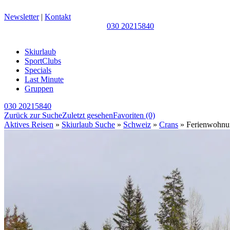
Newsletter
|
Kontakt
030 20215840
Skiurlaub
SportClubs
Specials
Last Minute
Gruppen
030 20215840
Zurück zur Suche
Zuletzt gesehen
Favoriten
(0)
Aktives Reisen
»
Skiurlaub Suche
»
Schweiz
»
Crans
» Ferienwohnun