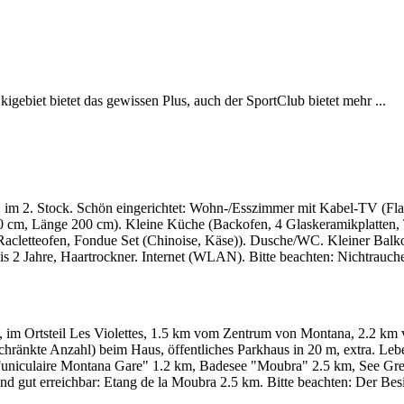
kigebiet bietet das gewissen Plus, auch der SportClub bietet mehr ...
m 2. Stock. Schön eingerichtet: Wohn-/Esszimmer mit Kabel-TV (Flac
 cm, Länge 200 cm). Kleine Küche (Backofen, 4 Glaskeramikplatten, To
Racletteofen, Fondue Set (Chinoise, Käse)). Dusche/WC. Kleiner Balko
is 2 Jahre, Haartrockner. Internet (WLAN). Bitte beachten: Nichtrauc
im Ortsteil Les Violettes, 1.5 km vom Zentrum von Montana, 2.2 km 
hränkte Anzahl) beim Haus, öffentliches Parkhaus in 20 m, extra. Leb
 "Funiculaire Montana Gare" 1.2 km, Badesee "Moubra" 2.5 km, See Gren
d gut erreichbar: Etang de la Moubra 2.5 km. Bitte beachten: Der Besi