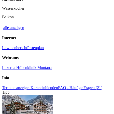
Wasserkocher
Balkon
alle anzeigen
Internet
Lawinenbericht
Pistenplan
Webcams
Luzerna Höhenklinik Montana
Info
Termine anzeigen
Karte einblenden
FAQ - Häufige Fragen (21)
Tipp