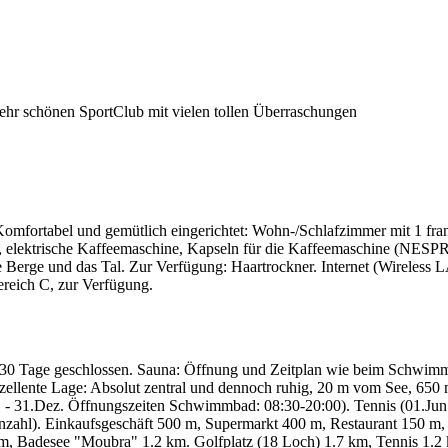
sehr schönen SportClub mit vielen tollen Überraschungen
mfortabel und gemütlich eingerichtet: Wohn-/Schlafzimmer mit 1 fra
, elektrische Kaffeemaschine, Kapseln für die Kaffeemaschine (NESP
Berge und das Tal. Zur Verfügung: Haartrockner. Internet (Wireless L
reich C, zur Verfügung.
r 30 Tage geschlossen. Sauna: Öffnung und Zeitplan wie beim Schwim
ellente Lage: Absolut zentral und dennoch ruhig, 20 m vom See, 650
un. - 31.Dez. Öffnungszeiten Schwimmbad: 08:30-20:00). Tennis (01.Ju
 Anzahl). Einkaufsgeschäft 500 m, Supermarkt 400 m, Restaurant 150 m, 
, Badesee "Moubra" 1.2 km. Golfplatz (18 Loch) 1.7 km, Tennis 1.2 km