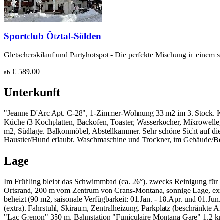
Sportclub Ötztal-Sölden
Gletscherskilauf und Partyhotspot - Die perfekte Mischung in einem 
€ 589.00
ab
Unterkunft
"Jeanne D'Arc Apt. C-28", 1-Zimmer-Wohnung 33 m2 im 3. Stock. Ko
Küche (3 Kochplatten, Backofen, Toaster, Wasserkocher, Mikrowelle
m2, Südlage. Balkonmöbel, Abstellkammer. Sehr schöne Sicht auf die 
Haustier/Hund erlaubt. Waschmaschine und Trockner, im Gebäude/Be
Lage
Im Frühling bleibt das Schwimmbad (ca. 26°). zwecks Reinigung fü
Ortsrand, 200 m vom Zentrum von Crans-Montana, sonnige Lage, exz
beheizt (90 m2, saisonale Verfügbarkeit: 01.Jan. - 18.Apr. und 01.J
(extra). Fahrstuhl, Skiraum, Zentralheizung. Parkplatz (beschränkte
"Lac Grenon" 350 m, Bahnstation "Funiculaire Montana Gare" 1.2 km