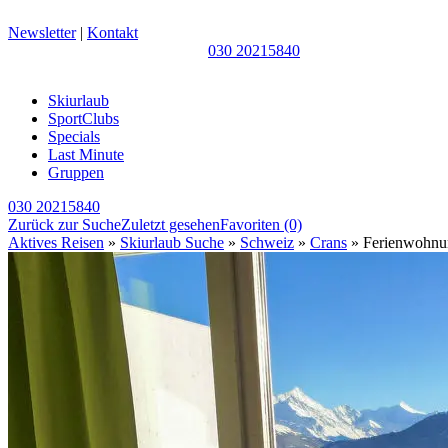
Newsletter
|
Kontakt
030 20215840
Skiurlaub
SportClubs
Specials
Last Minute
Gruppen
030 20215840
Zurück zur Suche
Zuletzt gesehen
Favoriten
(0)
Aktives Reisen
»
Skiurlaub Suche
»
Schweiz
»
Crans
» Ferienwohnun