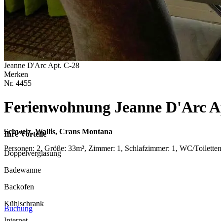
Jeanne D'Arc Apt. C-28
Merken
Nr.
4455
Ferienwohnung Jeanne D'Arc A
Schweiz, Wallis, Crans Montana
Ihre Vorteile
Personen: 2, Größe: 33m², Zimmer: 1, Schlafzimmer: 1, WC/Toilette
Doppelverglasung
Badewanne
Backofen
Kühlschrank
Buchung
Internet