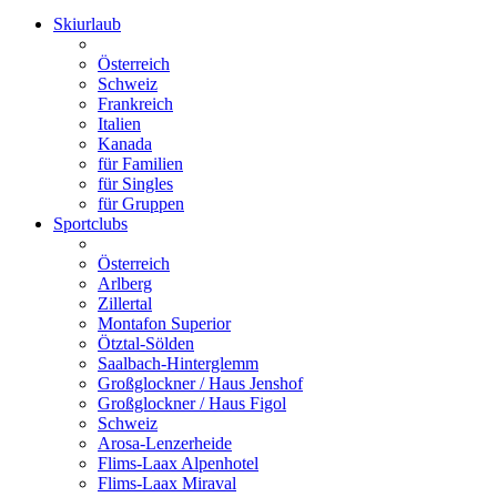
Skiurlaub
Österreich
Schweiz
Frankreich
Italien
Kanada
für Familien
für Singles
für Gruppen
Sportclubs
Österreich
Arlberg
Zillertal
Montafon Superior
Ötztal-Sölden
Saalbach-Hinterglemm
Großglockner / Haus Jenshof
Großglockner / Haus Figol
Schweiz
Arosa-Lenzerheide
Flims-Laax Alpenhotel
Flims-Laax Miraval