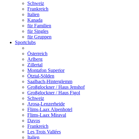
Schweiz
Frankreich
Italien
Kanada
für Familien
für Singles
für Gruppen
Sportclubs
Österreich
Arlberg
Zillertal
Montafon Superior
Ötztal-Sölden
Saalbach-Hinterglemm
Großglockner / Haus Jenshof
Großglockner / Haus Figol
Schweiz
Arosa-Lenzerheide
Flims-Laax Alpenhotel
Flims-Laax Miraval
Davos
Frankreich
Les Trois Vallées
Italien