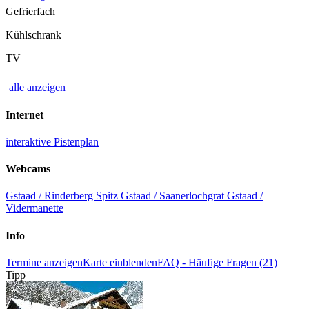
Gefrierfach
Kühlschrank
TV
alle anzeigen
Internet
interaktive Pistenplan
Webcams
Gstaad / Rinderberg Spitz
Gstaad / Saanerlochgrat
Gstaad /
Vidermanette
Info
Termine anzeigen
Karte einblenden
FAQ - Häufige Fragen (21)
Tipp