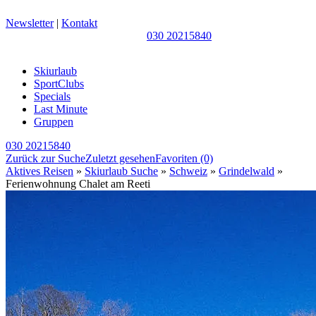
Newsletter
|
Kontakt
030 20215840
Skiurlaub
SportClubs
Specials
Last Minute
Gruppen
030 20215840
Zurück zur Suche
Zuletzt gesehen
Favoriten
(0)
Aktives Reisen
»
Skiurlaub Suche
»
Schweiz
»
Grindelwald
»
Ferienwohnung Chalet am Reeti