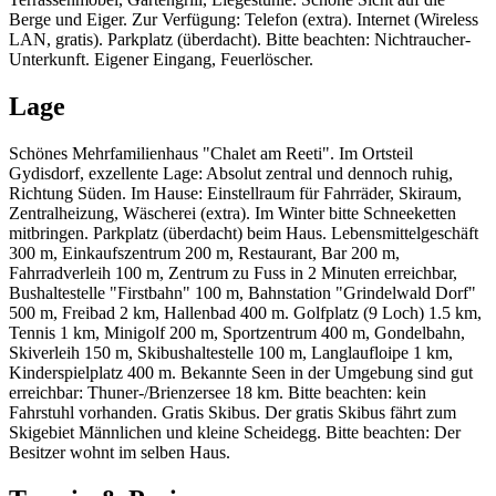
Berge und Eiger. Zur Verfügung: Telefon (extra). Internet (Wireless
LAN, gratis). Parkplatz (überdacht). Bitte beachten: Nichtraucher-
Unterkunft. Eigener Eingang, Feuerlöscher.
Lage
Schönes Mehrfamilienhaus "Chalet am Reeti". Im Ortsteil
Gydisdorf, exzellente Lage: Absolut zentral und dennoch ruhig,
Richtung Süden. Im Hause: Einstellraum für Fahrräder, Skiraum,
Zentralheizung, Wäscherei (extra). Im Winter bitte Schneeketten
mitbringen. Parkplatz (überdacht) beim Haus. Lebensmittelgeschäft
300 m, Einkaufszentrum 200 m, Restaurant, Bar 200 m,
Fahrradverleih 100 m, Zentrum zu Fuss in 2 Minuten erreichbar,
Bushaltestelle "Firstbahn" 100 m, Bahnstation "Grindelwald Dorf"
500 m, Freibad 2 km, Hallenbad 400 m. Golfplatz (9 Loch) 1.5 km,
Tennis 1 km, Minigolf 200 m, Sportzentrum 400 m, Gondelbahn,
Skiverleih 150 m, Skibushaltestelle 100 m, Langlaufloipe 1 km,
Kinderspielplatz 400 m. Bekannte Seen in der Umgebung sind gut
erreichbar: Thuner-/Brienzersee 18 km. Bitte beachten: kein
Fahrstuhl vorhanden. Gratis Skibus. Der gratis Skibus fährt zum
Skigebiet Männlichen und kleine Scheidegg. Bitte beachten: Der
Besitzer wohnt im selben Haus.