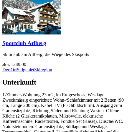
Sportclub Arlberg
Skiurlaub am Arlberg, die Wiege des Skisports
€ 1249.00
ab
Der Ort
Skigebiet
Skiregion
Unterkunft
1-Zimmer-Wohnung 23 m2, im Erdgeschoss, Westlage.
Zweckmässig eingerichtet: Wohn-/Schlafzimmer mit 2 Betten (90
cm, Länge 200 cm), Kabel-TV (Flachbildschirm). Ausgang zum
Gartensitzplatz, Richtung Süden und Richtung Westen. Offene
Küche (2 Glaskeramikplatten, Mikrowelle, elektrische
Kaffeemaschine, Racletteofen, Fondue Set (Käse)). Dusche/WC.
Natursteinboden. Gartensitzplatz, Südlage und Westlage.
Terrassenmöbel, Gartengrill, Liegestühle. Schöne Sicht auf die