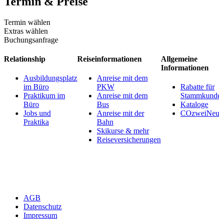
Termin & Preise
Termin wählen
Extras wählen
Buchungsanfrage
Relationship
Reiseinformationen
Allgemeine
Informationen
Ausbildungsplatz
Anreise mit dem
im Büro
PKW
Rabatte für
Praktikum im
Anreise mit dem
Stammkund
Büro
Bus
Kataloge
Jobs und
Anreise mit der
COzweiNeut
Praktika
Bahn
Skikurse & mehr
Reiseversicherungen
AGB
Datenschutz
Impressum