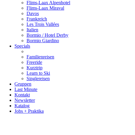
Flims-Laax Alpenhotel
Flims-Laax Miraval
Davos
Frankreich
Les Trois Vallées
Italien
Bormio / Hotel Derby
Bormio Giardino
Specials
Familienreisen
Freeride
Kurztrip
Learn to Ski
Singlereisen
Gruppen
Last Minute
Kontakt
Newsletter
Katalog
Jobs + Praktika