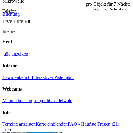
Mikrowelle
pro Objekt für 7 Nächte
zzgl. mgl. Nebenkosten
Telefon
Buchung
Erste-Hilfe-Kit
Internet
Herd
alle anzeigen
Internet
Lawinenbericht
Interaktiver Pistenplan
Webcams
Männlichen
Jungfraujoch
Grindelwald
Info
Termine anzeigen
Karte einblenden
FAQ - Häufige Fragen (21)
Tipp