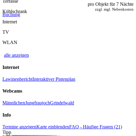
Terrasse
pro Objekt für 7 Nächte
zzgl. mgl. Nebenkosten
Kühlschrank
Buchung
Internet
TV
WLAN
alle anzeigen
Internet
Lawinenbericht
Interaktiver Pistenplan
Webcams
Männlichen
Jungfraujoch
Grindelwald
Info
Termine anzeigen
Karte einblenden
FAQ - Häufige Fragen (21)
Tipp