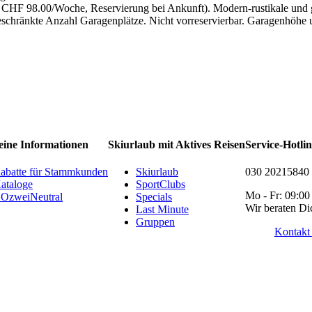
atz CHF 98.00/Woche, Reservierung bei Ankunft). Modern-rustikale un
schränkte Anzahl Garagenplätze. Nicht vorreservierbar. Garagenhöhe u
eine Informationen
Skiurlaub mit Aktives Reisen
Service-Hotli
abatte für Stammkunden
Skiurlaub
030 20215840
ataloge
SportClubs
Mo - Fr: 09:00
OzweiNeutral
Specials
Wir beraten Di
Last Minute
Gruppen
Kontakt