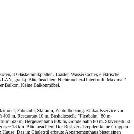
n, 4 Glaskeramikplatten, Toaster, Wasserkocher, elektrische
 LAN, gratis). Bitte beachten: Nichtraucher-Unterkunft. Maximal 1
aler Balkon. Keine Balkonmöbel.
immer, Fahrstuhl, Skiraum, Zentralheizung. Einkaufsservice vor
t 400 m, Restaurant 10 m, Bushaltestelle "Firstbahn" 80 m,
entrum 600 m, Bergeisenbahn 800 m, Gondelbahn 80 m, Skiverleih 50
ersee 18 km. Bitte beachten: Der Besitzer akzeptiert keine Gruppen.
 Hause. Das im Chaletstil erbaute Appartementhaus bietet einen