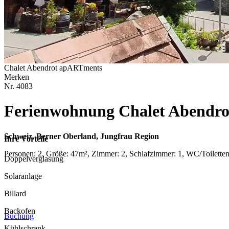
Chalet Abendrot apARTments
Merken
Nr.
4083
Ferienwohnung Chalet Abendr
Schweiz, Berner Oberland, Jungfrau Region
Ihre Vorteile
Personen: 2, Größe: 47m², Zimmer: 2, Schlafzimmer: 1, WC/Toilette
Doppelverglasung
Solaranlage
Billard
Backofen
Buchung
Kühlschrank