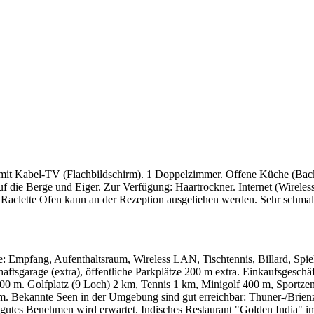
 Kabel-TV (Flachbildschirm). 1 Doppelzimmer. Offene Küche (Backofe
die Berge und Eiger. Zur Verfügung: Haartrockner. Internet (Wireless
n Raclette Ofen kann an der Rezeption ausgeliehen werden. Sehr schm
Empfang, Aufenthaltsraum, Wireless LAN, Tischtennis, Billard, Spielz
ftsgarage (extra), öffentliche Parkplätze 200 m extra. Einkaufsgeschäf
00 m. Golfplatz (9 Loch) 2 km, Tennis 1 km, Minigolf 400 m, Sportz
 m. Bekannte Seen in der Umgebung sind gut erreichbar: Thuner-/Brienz
 gutes Benehmen wird erwartet. Indisches Restaurant "Golden India" im