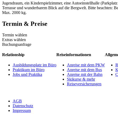
Jugendraum, ein Kinderspielzimmer, eine Autoeinstellhalle (Parkpl
Terrasse und wunderbarem Blick auf die Bergwelt. Bitte beachten: Be
Max. 2000 kg.
Termin & Preise
Termin wählen
Extras wählen
Buchungsanfrage
Relationship
Reiseinformationen
Allgem
Ausbildungsplatz im Büro
Anreise mit dem PKW
R
Praktikum im Büro
Anreise mit dem Bus
K
Jobs und Praktika
Anreise mit der Bahn
C
Skikurse & mehr
Reiseversicherungen
AGB
Datenschutz
Impressum