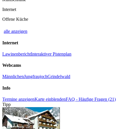
Internet
Offene Küche
alle anzeigen
Internet
Lawinenbericht
Interaktiver Pistenplan
Webcams
Männlichen
Jungfraujoch
Grindelwald
Info
Termine anzeigen
Karte einblenden
FAQ - Häufige Fragen (21)
Tipp