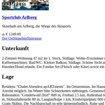
Sportclub Arlberg
Skiurlaub am Arlberg, die Wiege des Skisports
€ 1249.00
ab
Der Ort
Skigebiet
Skiregion
Unterkunft
2-Zimmer-Wohnung 47 m2 im 1. Stock, Südlage. Wohn-/Esszimmer mit
Kaffeemaschine). Bad/WC. Kleiner Balkon, Südlage. Schöne Sicht auf 
Haustier/Hund erlaubt. Ein Fondue Set (Fleisch oder Käse) sowie ei
Lage
Residenz "Chalet Abendrot apARTments". Im Ortszentrum. Im Hause: 
Anreise möglich. Im Winter bitte Schneeketten mitbringen. Gemeinscha
Bahnstation "Grindelwald Dorf" 800 m, Freibad 2.5 km, Hallenbad 6
m, Skibushaltestelle 80 m, Langlaufloipe 1 km, Kinderspielplatz 600
Gratis Skibus. Die Nachbarschaft ist sehr lärmempfindlich. Ruhe und