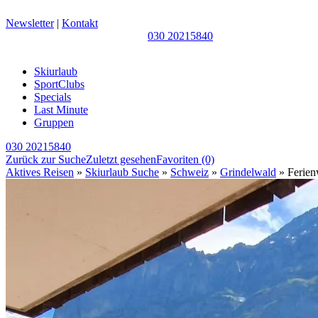
Newsletter
|
Kontakt
030 20215840
Skiurlaub
SportClubs
Specials
Last Minute
Gruppen
030 20215840
Zurück zur Suche
Zuletzt gesehen
Favoriten
(0)
Aktives Reisen
»
Skiurlaub Suche
»
Schweiz
»
Grindelwald
» Ferie