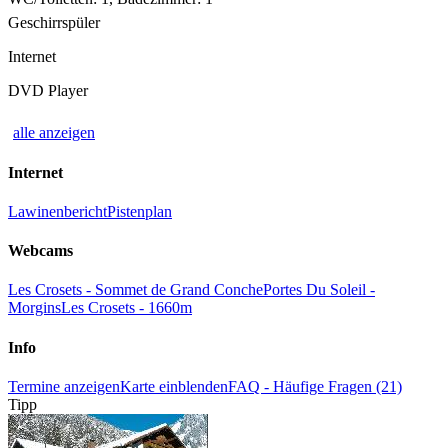
Geschirrspüler
Internet
DVD Player
alle anzeigen
Internet
Lawinenbericht
Pistenplan
Webcams
Les Crosets - Sommet de Grand Conche
Portes Du Soleil -
Morgins
Les Crosets - 1660m
Info
Termine anzeigen
Karte einblenden
FAQ - Häufige Fragen (21)
Tipp