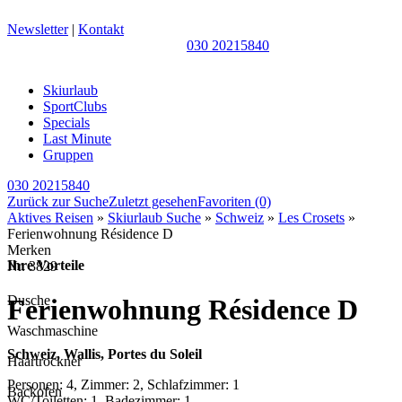
Newsletter
|
Kontakt
030 20215840
Skiurlaub
SportClubs
Specials
Last Minute
Gruppen
030 20215840
Zurück zur Suche
Zuletzt gesehen
Favoriten
(0)
Aktives Reisen
»
Skiurlaub Suche
»
Schweiz
»
Les Crosets
»
Ferienwohnung Résidence D
Merken
Ihre Vorteile
Nr.
3829
Dusche
Ferienwohnung Résidence D
Waschmaschine
Schweiz, Wallis, Portes du Soleil
Haartrockner
Personen: 4, Zimmer: 2, Schlafzimmer: 1
Backofen
WC/Toiletten: 1, Badezimmer: 1