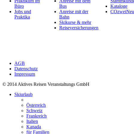
Praktikum im
Anreise mit dem
Stammkund
Büro
Bus
Kataloge
Jobs und
Anreise mit der
COzweiNeut
Praktika
Bahn
Skikurse & mehr
Reiseversicherungen
AGB
Datenschutz
Impressum
© 2014 Aktives Reisen Veranstaltungs GmbH
Skiurlaub
Österreich
Schweiz
Frankreich
Italien
Kanada
für Familien