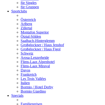
für Singles
für Gruppen
Sportclubs
Österreich
Arlberg
Zillertal
Montafon Superior
Ötztal-Sölden
Saalbach-Hinterglemm
Großglockner / Haus Jenshof
Großglockner / Haus Figol
Schweiz
Arosa-Lenzerheide
Flims-Laax Alpenhotel
Flims-Laax Miraval
Davos
Frankreich
Les Trois Vallées
Italien
Bormio / Hotel Derby
Bormio Giardino
Specials
Familienreisen