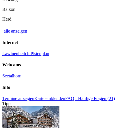
Balkon
Herd
alle anzeigen
Internet
Lawinenbericht
Pistenplan
Webcams
Seetalhorn
Info
Termine anzeigen
Karte einblenden
FAQ - Häufige Fragen (21)
Tipp