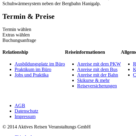
Schuhwärmesystem neben der Bergbahn Hanigalp.
Termin & Preise
Termin wählen
Extras wählen
Buchungsanfrage
Relationship
Reiseinformationen
Allgem
Ausbildungsplatz im Büro
Anreise mit dem PKW
R
Praktikum im Büro
Anreise mit dem Bus
K
Jobs und Praktika
Anreise mit der Bahn
C
Skikurse & mehr
Reiseversicherungen
AGB
Datenschutz
Impressum
© 2014 Aktives Reisen Veranstaltungs GmbH