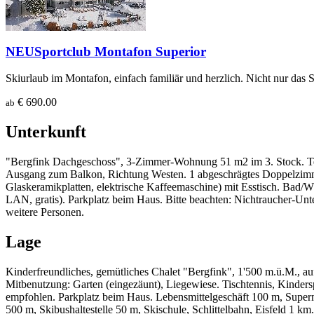
NEU
Sportclub Montafon Superior
Skiurlaub im Montafon, einfach familiär und herzlich. Nicht nur das S
€ 690.00
ab
Unterkunft
"Bergfink Dachgeschoss", 3-Zimmer-Wohnung 51 m2 im 3. Stock. Teil
Ausgang zum Balkon, Richtung Westen. 1 abgeschrägtes Doppelzimme
Glaskeramikplatten, elektrische Kaffeemaschine) mit Esstisch. Bad/W
LAN, gratis). Parkplatz beim Haus. Bitte beachten: Nichtraucher-Un
weitere Personen.
Lage
Kinderfreundliches, gemütliches Chalet "Bergfink", 1'500 m.ü.M., a
Mitbenutzung: Garten (eingezäunt), Liegewiese. Tischtennis, Kindersp
empfohlen. Parkplatz beim Haus. Lebensmittelgeschäft 100 m, Superm
500 m, Skibushaltestelle 50 m, Skischule, Schlittelbahn, Eisfeld 1 km