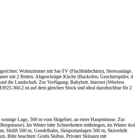
gerichtet: Wohnzimmer mit Sat-TV (Flachbildschirm), Stereoanlage.
er mit 2 Betten. Abgeschrägte Küche (Backofen, Geschirrspüler, 4
nd die Landschaft. Zur Verfügung: Babybett. Internet (Wireless
3925.360.2 ist auf dem gleichen Stock und ideal dazubuchbar für 2
 sonnige Lage, 500 m vom Skigebiet, an einer Hauptstrasse. Zur
Bergstrasse). Im Winter bitte Schneeketten mitbringen, im Winter 4x4
m, Skilift 500 m, Gondelbahn, Skisportanlagen 500 m, Skiverleih
km. Bitte beachten: Gratis Skibus. Privater Skiraum mit