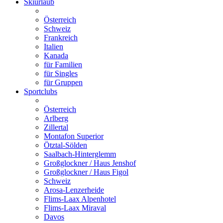
Skiurlaub
Österreich
Schweiz
Frankreich
Italien
Kanada
für Familien
für Singles
für Gruppen
Sportclubs
Österreich
Arlberg
Zillertal
Montafon Superior
Ötztal-Sölden
Saalbach-Hinterglemm
Großglockner / Haus Jenshof
Großglockner / Haus Figol
Schweiz
Arosa-Lenzerheide
Flims-Laax Alpenhotel
Flims-Laax Miraval
Davos