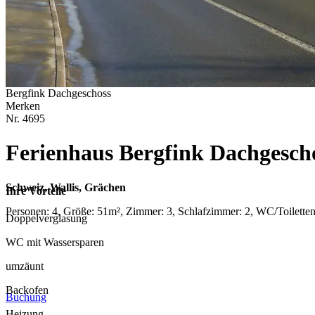
Bergfink Dachgeschoss
Merken
Nr.
4695
Ferienhaus Bergfink Dachgesch
Schweiz, Wallis, Grächen
Ihre Vorteile
Personen: 4, Größe: 51m², Zimmer: 3, Schlafzimmer: 2, WC/Toilette
Doppelverglasung
WC mit Wassersparen
umzäunt
Backofen
Buchung
Heizung