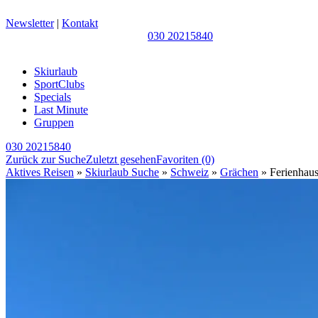
Newsletter
|
Kontakt
030 20215840
Skiurlaub
SportClubs
Specials
Last Minute
Gruppen
030 20215840
Zurück zur Suche
Zuletzt gesehen
Favoriten
(0)
Aktives Reisen
»
Skiurlaub Suche
»
Schweiz
»
Grächen
» Ferienhau