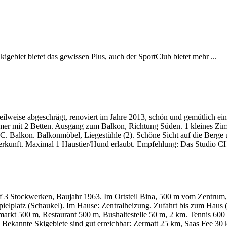
kigebiet bietet das gewissen Plus, auch der SportClub bietet mehr ...
weise abgeschrägt, renoviert im Jahre 2013, schön und gemütlich ein
r mit 2 Betten. Ausgang zum Balkon, Richtung Süden. 1 kleines Zimm
C. Balkon. Balkonmöbel, Liegestühle (2). Schöne Sicht auf die Berge u
terkunft. Maximal 1 Haustier/Hund erlaubt. Empfehlung: Das Studio CH
uf 3 Stockwerken, Baujahr 1963. Im Ortsteil Bina, 500 m vom Zentrum,
ielplatz (Schaukel). Im Hause: Zentralheizung. Zufahrt bis zum Haus (
arkt 500 m, Restaurant 500 m, Bushaltestelle 50 m, 2 km. Tennis 600 
. Bekannte Skigebiete sind gut erreichbar: Zermatt 25 km, Saas Fee 30 