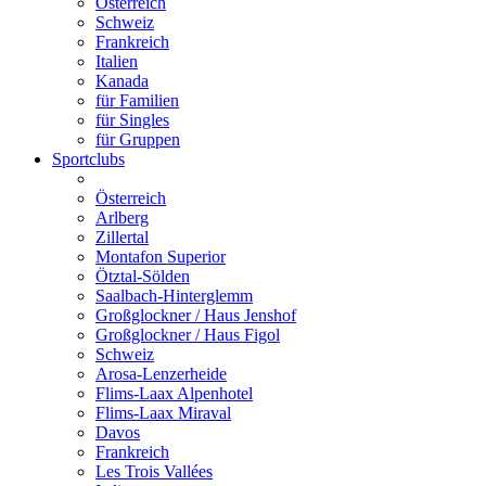
Österreich
Schweiz
Frankreich
Italien
Kanada
für Familien
für Singles
für Gruppen
Sportclubs
Österreich
Arlberg
Zillertal
Montafon Superior
Ötztal-Sölden
Saalbach-Hinterglemm
Großglockner / Haus Jenshof
Großglockner / Haus Figol
Schweiz
Arosa-Lenzerheide
Flims-Laax Alpenhotel
Flims-Laax Miraval
Davos
Frankreich
Les Trois Vallées