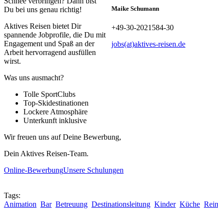
Schnee verbringen? Dann bist
Maike Schumann
Du bei uns genau richtig!
Aktives Reisen bietet Dir
+49-30-2021584-30
spannende Jobprofile, die Du mit
Engagement und Spaß an der
jobs(at)aktives-reisen.de
Arbeit hervorragend ausfüllen
wirst.
Was uns ausmacht?
Tolle SportClubs
Top-Skidestinationen
Lockere Atmosphäre
Unterkunft inklusive
Wir freuen uns auf Deine Bewerbung,
Dein Aktives Reisen-Team.
Online-Bewerbung
Unsere Schulungen
Tags:
Animation
Bar
Betreuung
Destinationsleitung
Kinder
Küche
Rei