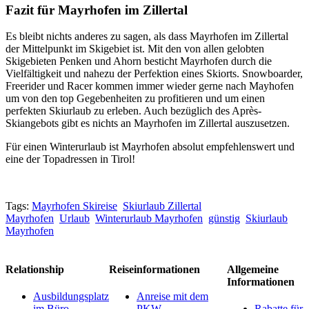
Fazit für Mayrhofen im Zillertal
Es bleibt nichts anderes zu sagen, als dass Mayrhofen im Zillertal
der Mittelpunkt im Skigebiet ist. Mit den von allen gelobten
Skigebieten Penken und Ahorn besticht Mayrhofen durch die
Vielfältigkeit und nahezu der Perfektion eines Skiorts. Snowboarder,
Freerider und Racer kommen immer wieder gerne nach Mayhofen
um von den top Gegebenheiten zu profitieren und um einen
perfekten Skiurlaub zu erleben. Auch bezüglich des Après-
Skiangebots gibt es nichts an Mayrhofen im Zillertal auszusetzen.
Für einen Winterurlaub ist Mayrhofen absolut empfehlenswert und
eine der Topadressen in Tirol!
Tags:
Mayrhofen Skireise
Skiurlaub Zillertal
Mayrhofen
Urlaub
Winterurlaub Mayrhofen
günstig
Skiurlaub
Mayrhofen
Relationship
Reiseinformationen
Allgemeine
Informationen
Ausbildungsplatz
Anreise mit dem
im Büro
PKW
Rabatte für