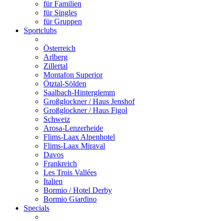
für Familien
für Singles
für Gruppen
Sportclubs
Österreich
Arlberg
Zillertal
Montafon Superior
Ötztal-Sölden
Saalbach-Hinterglemm
Großglockner / Haus Jenshof
Großglockner / Haus Figol
Schweiz
Arosa-Lenzerheide
Flims-Laax Alpenhotel
Flims-Laax Miraval
Davos
Frankreich
Les Trois Vallées
Italien
Bormio / Hotel Derby
Bormio Giardino
Specials