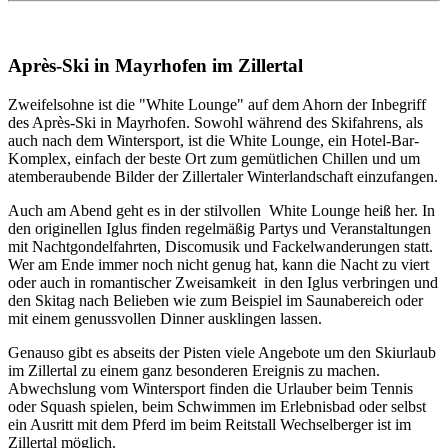
Après-Ski in Mayrhofen im Zillertal
Zweifelsohne ist die "White Lounge" auf dem Ahorn der Inbegriff
des Après-Ski in Mayrhofen. Sowohl während des Skifahrens, als
auch nach dem Wintersport, ist die White Lounge, ein Hotel-Bar-
Komplex, einfach der beste Ort zum gemütlichen Chillen und um
atemberaubende Bilder der Zillertaler Winterlandschaft einzufangen.
Auch am Abend geht es in der stilvollen White Lounge heiß her. In
den originellen Iglus finden regelmäßig Partys und Veranstaltungen
mit Nachtgondelfahrten, Discomusik und Fackelwanderungen statt.
Wer am Ende immer noch nicht genug hat, kann die Nacht zu viert
oder auch in romantischer Zweisamkeit in den Iglus verbringen und
den Skitag nach Belieben wie zum Beispiel im Saunabereich oder
mit einem genussvollen Dinner ausklingen lassen.
Genauso gibt es abseits der Pisten viele Angebote um den Skiurlaub
im Zillertal zu einem ganz besonderen Ereignis zu machen.
Abwechslung vom Wintersport finden die Urlauber beim Tennis
oder Squash spielen, beim Schwimmen im Erlebnisbad oder selbst
ein Ausritt mit dem Pferd im beim Reitstall Wechselberger ist im
Zillertal möglich.