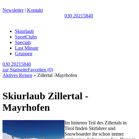
Newsletter
|
Kontakt
030 20215840
Skiurlaub
SportClubs
Specials
Last Minute
Gruppen
030 20215840
zur Startseite
Favoriten
(0)
Aktives Reisen
» Zillertal -Mayrhofen
Skiurlaub Zillertal -
Mayrhofen
Im hinteren Teil des Zillertals in
Tirol finden Skifahrer und
Snowboarder ihr schon immer