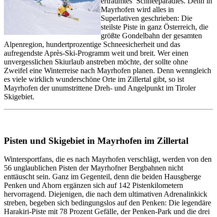
erträumtes Schneeparadies. Denn in
Mayrhofen wird alles in
Superlativen geschrieben: Die
steilste Piste in ganz Österreich, die
größte Gondelbahn der gesamten
Alpenregion, hundertprozentige Schneesicherheit und das
aufregendste Après-Ski-Programm weit und breit. Wer einen
unvergesslichen Skiurlaub anstreben möchte, der sollte ohne
Zweifel eine Winterreise nach Mayrhofen planen. Denn wenngleich
es viele wirklich wunderschöne Orte im Zillertal gibt, so ist
Mayrhofen der unumstrittene Dreh- und Angelpunkt im Tiroler
Skigebiet.
Pisten und Skigebiet in Mayrhofen im Zillertal
Wintersportfans, die es nach Mayrhofen verschlägt, werden von den
56 unglaublichen Pisten der Mayrhofner Bergbahnen nicht
enttäuscht sein. Ganz im Gegenteil, denn die beiden Hausgberge
Penken und Ahorn ergänzen sich auf 142 Pistenkilometern
hervorragend. Diejenigen, die nach dem ultimativen Adrenalinkick
streben, begeben sich bedingungslos auf den Penken: Die legendäre
Harakiri-Piste mit 78 Prozent Gefälle, der Penken-Park und die drei