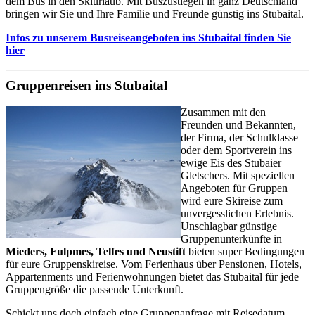
dem Bus in den Skiurlaub. Mit Buszustiegen in ganz Deutschland
bringen wir Sie und Ihre Familie und Freunde günstig ins Stubaital.
Infos zu unserem Busreiseangeboten ins Stubaital finden Sie
hier
Gruppenreisen ins Stubaital
Zusammen mit den
Freunden und Bekannten,
der Firma, der Schulklasse
oder dem Sportverein ins
ewige Eis des Stubaier
Gletschers. Mit speziellen
Angeboten für Gruppen
wird eure Skireise zum
unvergesslichen Erlebnis.
Unschlagbar günstige
Gruppenunterkünfte in
Mieders, Fulpmes, Telfes und Neustift
bieten super Bedingungen
für eure Gruppenskireise. Vom Ferienhaus über Pensionen, Hotels,
Appartenments und Ferienwohnungen bietet das Stubaital für jede
Gruppengröße die passende Unterkunft.
Schickt uns doch einfach eine Gruppenanfrage mit Reisedatum,