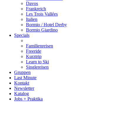
Davos
Frankreich
Les Trois Vallées
Italien
Bormio / Hotel Derby
Bormio Giardino
Specials
Familienreisen
Freeride
Kurztrip
Learn to Ski
Singlereisen
Gruppen
Last Minute
Kontakt
Newsletter
Katalog
Jobs + Praktika