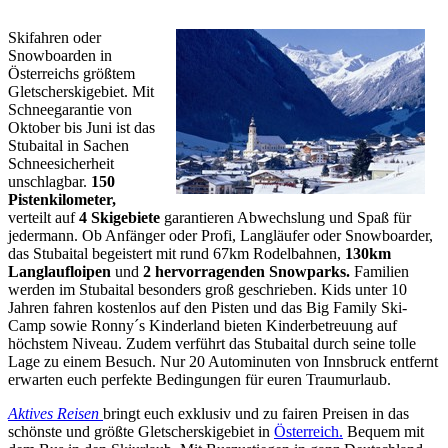
Skifahren oder
Snowboarden in
Österreichs größtem
Gletscherskigebiet. Mit
Schneegarantie von
Oktober bis Juni ist das
Stubaital in Sachen
Schneesicherheit
unschlagbar.
150
Pistenkilometer,
verteilt auf
4 Skigebiete
garantieren Abwechslung und Spaß für
jedermann. Ob Anfänger oder Profi, Langläufer oder Snowboarder,
das Stubaital begeistert mit rund 67km Rodelbahnen,
130km
Langlaufloipen
und
2 hervorragenden Snowparks.
Familien
werden im Stubaital besonders groß geschrieben. Kids unter 10
Jahren fahren kostenlos auf den Pisten und das Big Family Ski-
Camp sowie Ronny´s Kinderland bieten Kinderbetreuung auf
höchstem Niveau. Zudem verführt das Stubaital durch seine tolle
Lage zu einem Besuch. Nur 20 Autominuten von Innsbruck entfernt
erwarten euch perfekte Bedingungen für euren Traumurlaub.
Aktives Reisen
bringt euch exklusiv und zu fairen Preisen in das
schönste und größte Gletscherskigebiet in
Österreich.
Bequem mit