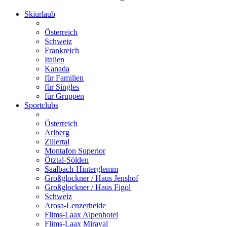
Skiurlaub
Österreich
Schweiz
Frankreich
Italien
Kanada
für Familien
für Singles
für Gruppen
Sportclubs
Österreich
Arlberg
Zillertal
Montafon Superior
Ötztal-Sölden
Saalbach-Hinterglemm
Großglockner / Haus Jenshof
Großglockner / Haus Figol
Schweiz
Arosa-Lenzerheide
Flims-Laax Alpenhotel
Flims-Laax Miraval