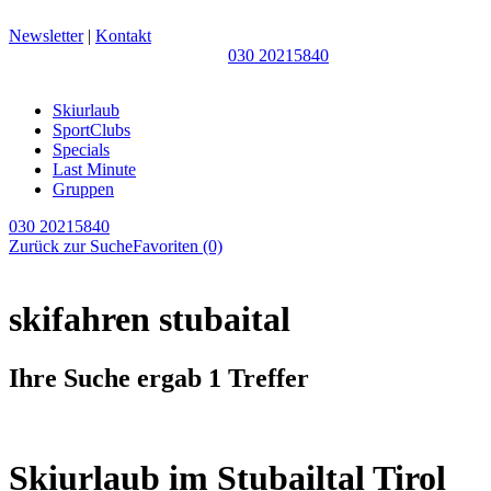
Newsletter
|
Kontakt
030 20215840
Skiurlaub
SportClubs
Specials
Last Minute
Gruppen
030 20215840
Zurück zur Suche
Favoriten
(0)
skifahren stubaital
Ihre Suche ergab 1 Treffer
Skiurlaub im Stubailtal Tirol