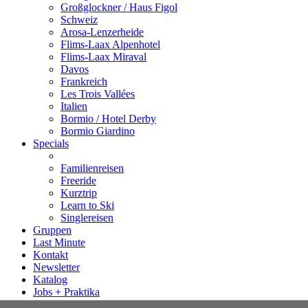
Großglockner / Haus Figol
Schweiz
Arosa-Lenzerheide
Flims-Laax Alpenhotel
Flims-Laax Miraval
Davos
Frankreich
Les Trois Vallées
Italien
Bormio / Hotel Derby
Bormio Giardino
Specials
Familienreisen
Freeride
Kurztrip
Learn to Ski
Singlereisen
Gruppen
Last Minute
Kontakt
Newsletter
Katalog
Jobs + Praktika