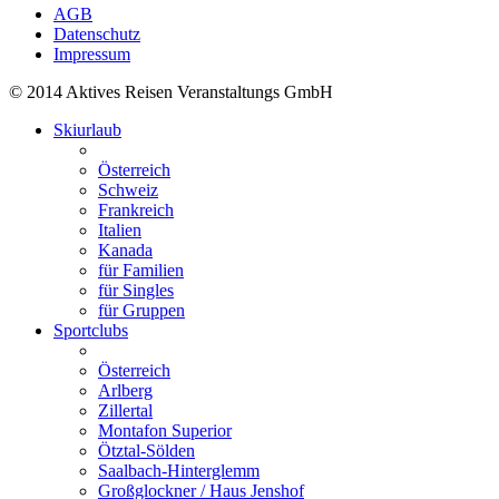
AGB
Datenschutz
Impressum
© 2014 Aktives Reisen Veranstaltungs GmbH
Skiurlaub
Österreich
Schweiz
Frankreich
Italien
Kanada
für Familien
für Singles
für Gruppen
Sportclubs
Österreich
Arlberg
Zillertal
Montafon Superior
Ötztal-Sölden
Saalbach-Hinterglemm
Großglockner / Haus Jenshof