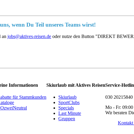
uns, wenn Du Teil unseres Teams wirst!
l an
jobs@aktives-reisen.de
oder nutze den Button "DIREKT BEWE
eine Informationen
Skiurlaub mit Aktives Reisen
Service-Hotli
abatte für Stammkunden
Skiurlaub
030 20215840
ataloge
SportClubs
Mo - Fr: 09:00
OzweiNeutral
Specials
Wir beraten Di
Last Minute
Gruppen
Kontakt